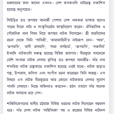
মঞ্চায়নের কথা ভাবেন এখনও। বেশ কতকগুলি নাট্যগ্রন্থ প্রকাশিত
হয়েছে অনুপমের।
সিউড়ির ডাঃ জগন্ময় ব্যানার্জী পেশায় বেশ নামকরা ডাক্তার হলেও
পরের দিকে নাট্য ও সংস্কৃতিচর্চায় আত্মনিয়োগ করেন। ঐতিহাসিক ও
পৌরানিক নানা বিষয় নিয়ে জগন্ময় নাটক লিখেছেন। শ্রী অরবিন্দের
রচনা থেকে তিনি ‘সাবিত্রী’, ‘কারাকাহিনী’র নাট্যরূপ দেন। ‘অম্বা’,
‘রূপমতি’, ‘রাণী রাসমণি’, ‘সারা বার্ণহার্ড’, ‘রূপমতি’, ‘দন্ততীর্থ’
ইত্যাদি নাটকগুলি মঞ্চস্থ হয়েছে বিভিন্ন জায়গায়। বীরভূমে সবথেকে
বেশি সংখ্যক নাটক লেখার কৃতিত্ব ডাঃ জগন্ময় ব্যনার্জীর। তাঁর প্রায়
শতাধিক নাটক গ্রন্থাকারে প্রকাশিত হয়েছে এরই মধ্যে। নাটক ছাড়াও
গল্প, উপন্যাস, কবিতা এবং সংগীত রচনা করেছেন তিনি অজস্র। এত
বিষয়ে এত নাটক বীরভূমের আর কোনো নাটককার লেখার সুযোগ
পাননি সেভাবে। নিজে অভিনয়ও করতেন। হঠাৎ প্রয়াণে তাঁর অনেক
নাটক অসমাপ্ত রয়ে গেল।
শান্তিনিকেতনের অসীম চট্টরাজ বিভিন্ন ধরনের নাটক লিখেছেন বহুকাল
ধরে। তাঁর লেখা নাটক ‘সাহিত্যিকা’ সহ এ রাজ্যের বিভিন্ন নাট্যদল