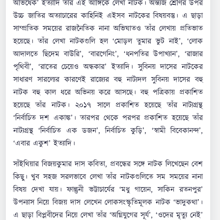
অভিষেক’ ইত্যাদি তাঁর এই আঙ্গিকে লেখা নাটক। অন্ত্যজ শ্রেণির উপর
উচ্চ জাতির অত্যাচারের কাহিনিই এইসব নাটকের বিষয়বস্তু। এ ছাড়া
সাম্প্রতিক সময়ের রাজনৈতিক নানা অভিঘাতও তাঁর লেখায় প্রতিভাত
হয়েছে। তাঁর লেখা নাটকগুলি হল ‘মোড়ল তুমার ভুট নাই’, ‘লোক
আদালতে ছিদেম বাউরি’, ‘বারগেনিং’, ‘ধনপতির উপাখ্যান’, ‘রাজার
পৃথিবী’, ‘রাতের চেয়েও অন্ধকার’ ইত্যাদি। সুবিনয় দাসের নাটকের
সাধারণ সারল্যের কারণেই রাজ্যের বহু নাট্যদল সুবিনয় দাসের বহু
নাটক বহু কাল ধরে অভিনয় করে আসছে। বহু পত্রিকায় প্রকাশিত
হয়েছে তাঁর নাটক। ২০১৭ সালে প্রকাশিত হয়েছে তাঁর নাট্যগ্রন্থ
‘নির্বাচিত দশ একাঙ্ক’। তারপর থেকে পরপর প্রকাশিত হয়েছে তাঁর
নাট্যগ্রন্থ ‘নির্বাচিত এক ডজন’, নির্বাচিত কুড়ি’, ‘স্বামী বিবেকানন্দ’,
‘এবার একুশ’ ইত্যাদি।
সাঁইথিয়ার বিজয়কুমার দাস কবিতা, প্রবন্ধের সঙ্গে নাটক লিখেছেন বেশ
কিছু। খুব সহজ সরলভাবে লেখা তাঁর নাটকগুলিতে সম সময়ের নানা
বিষয় দেখা যায়। ফাল্গুনী ভট্টাচার্যের ‘মধু গায়েন, সাকিন রতনপুর’
উপন্যাস নিয়ে বিজয় দাস লেখেন লোকসংস্কৃতিমূলক নাটক ‘ভাদুকথা’।
এ ছাড়া বিপ্লবীদের নিয়ে লেখা তাঁর ‘অগ্নিযুগের সূর্য’, ‘ওদের মৃত্যু নেই’