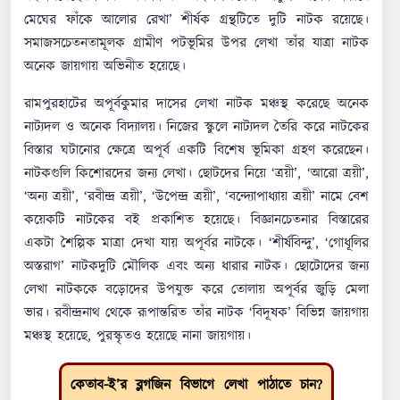
মেঘের ফাঁকে আলোর রেখা’ শীর্ষক গ্রন্থটিতে দুটি নাটক রয়েছে।
সমাজসচেতনতামূলক গ্রামীণ পটভূমির উপর লেখা তাঁর যাত্রা নাটক
অনেক জায়গায় অভিনীত হয়েছে।
রামপুরহাটের অপূর্বকুমার দাসের লেখা নাটক মঞ্চস্থ করেছে অনেক
নাট্যদল ও অনেক বিদ্যালয়। নিজের স্কুলে নাট্যদল তৈরি করে নাটকের
বিস্তার ঘটানোর ক্ষেত্রে অপূর্ব একটি বিশেষ ভূমিকা গ্রহণ করেছেন।
নাটকগুলি কিশোরদের জন্য লেখা। ছোটদের নিয়ে ‘ত্রয়ী’, ‘আরো ত্রয়ী’,
‘অন্য ত্রয়ী’, ‘রবীন্দ্র ত্রয়ী’, ‘উপেন্দ্র ত্রয়ী’, ‘বন্দ্যোপাধ্যায় ত্রয়ী’ নামে বেশ
কয়েকটি নাটকের বই প্রকাশিত হয়েছে। বিজ্ঞানচেতনার বিস্তারের
একটা শৈল্পিক মাত্রা দেখা যায় অপূর্বর নাটকে। ‘শীর্ষবিন্দু’, ‘গোধূলির
অস্তরাগ’ নাটকদুটি মৌলিক এবং অন্য ধারার নাটক। ছোটোদের জন্য
লেখা নাটককে বড়োদের উপযুক্ত করে তোলায় অপূর্বর জুড়ি মেলা
ভার। রবীন্দ্রনাথ থেকে রূপান্তরিত তাঁর নাটক ‘বিদূষক’ বিভিন্ন জায়গায়
মঞ্চস্থ হয়েছে, পুরস্কৃতও হয়েছে নানা জায়গায়।
কেতাব-ই’র ব্লগজিন বিভাগে লেখা পাঠাতে চান?