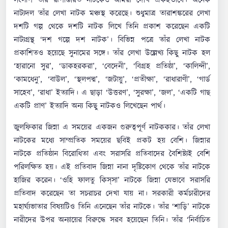
সংলাপ তাঁর রূপান্তরিত নাটকেও আমরা দেখি একইভাবে। অনেক
নাট্যদল তাঁর লেখা নাটক মঞ্চস্থ করেছে। শুধুমাত্র তারাশঙ্করের লেখা
দশটি গল্প থেকে দশটি নাটক লিখে তিনি প্রকাশ করেছেন একটি
নাট্যগ্রন্থ ‘দশ গল্পে দশ নাটক’। বিভিন্ন পত্রে তাঁর লেখা নাটক
প্রকাশিতও হয়েছে সুনামের সঙ্গে। তাঁর লেখা উল্লেখ্য কিছু নাটক হল
‘হারানো সুর’, ‘ডাকহরকরা’, ‘বেদেনী’, ‘বিগ্রহ প্রতিষ্ঠা’, ‘কালিন্দী’,
‘কামধেনু’, ‘বাউল’, ‘স্থলপদ্ম’, ‘জটায়ু’, ‘প্রতীক্ষা’, ‘রাধারাণী’, ‘গার্ড
সাহেব’, ‘রাধা’ ইত্যাদি। এ ছাড়া ‘উত্তরণ’, ‘সুরক্ষা’, ‘জল’, ‘একটি গাছ
একটি প্রাণ’ ইত্যাদি অন্য কিছু নাটকও লিখেছেন পার্থ।
জুলফিকার জিন্না এ সময়ের একজন গুরুত্বপূর্ণ নাটককার। তাঁর লেখা
নাটকের মধ্যে সাম্প্রতিক সময়ের ছবিই প্রকট হয় বেশি। জিন্নার
নাটকে প্রতিষ্ঠান বিরোধিতা এবং সরাসরি প্রতিবাদের বৈশিষ্ট্যই বেশি
পরিলক্ষিত হয়। এই প্রতিবাদ জিন্না নানা দৃষ্টিকোণ থেকে তাঁর নাটকে
হাজির করেন। ‘ওহি ফালতু কিস্‌সা’ নাটকে জিন্না যেভাবে সরাসরি
প্রতিবাদ করেছেন তা সচরাচর দেখা যায় না। সরকারী কর্মচারীদের
মহার্ঘ্যভাতার বিষয়টিও তিনি এনেছেন তাঁর নাটকে। তাঁর ‘শাড়ি’ নাটকে
নারীদের উপর অন্যায়ের বিরুদ্ধে সরব হয়েছেন তিনি। তাঁর ‘নির্বাচিত