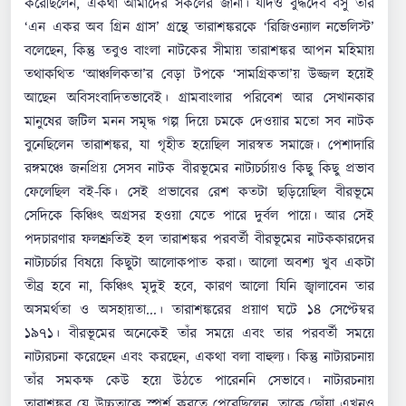
করেছিলেন, একথা আমাদের সকলের জানা। যদিও বুদ্ধদেব বসু তাঁর
‘এন একর অব গ্রিন গ্রাস’ গ্রন্থে তারাশঙ্করকে ‘রিজিওন্যাল নভেলিস্ট’
বলেছেন, কিন্তু তবুও বাংলা নাটকের সীমায় তারাশঙ্কর আপন মহিমায়
তথাকথিত ‘আঞ্চলিকতা’র বেড়া টপকে ‘সামগ্রিকতা’য় উজ্জল হয়েই
আছেন অবিসংবাদিতভাবেই। গ্রামবাংলার পরিবেশ আর সেখানকার
মানুষের জটিল মনন সমৃদ্ধ গল্প দিয়ে চমকে দেওয়ার মতো সব নাটক
বুনেছিলেন তারাশঙ্কর, যা গৃহীত হয়েছিল সারস্বত সমাজে। পেশাদারি
রঙ্গমঞ্চে জনপ্রিয় সেসব নাটক বীরভূমের নাট্যচর্চায়ও কিছু কিছু প্রভাব
ফেলেছিল বই-কি। সেই প্রভাবের রেশ কতটা ছড়িয়েছিল বীরভূমে
সেদিকে কিঞ্চিৎ অগ্রসর হওয়া যেতে পারে দুর্বল পায়ে। আর সেই
পদচারণার ফলশ্রুতিই হল তারাশঙ্কর পরবর্তী বীরভূমের নাটককারদের
নাট্যচর্চার বিষয়ে কিছুটা আলোকপাত করা। আলো অবশ্য খুব একটা
তীব্র হবে না, কিঞ্চিৎ মৃদুই হবে, কারণ আলো যিনি জ্বালাবেন তার
অসমর্থতা ও অসহায়তা...। তারাশঙ্করের প্রয়াণ ঘটে ১৪ সেপ্টেম্বর
১৯৭১। বীরভূমের অনেকেই তাঁর সময়ে এবং তার পরবর্তী সময়ে
নাট্যরচনা করেছেন এবং করছেন, একথা বলা বাহুল্য। কিন্তু নাট্যরচনায়
তাঁর সমকক্ষ কেউ হয়ে উঠতে পারেননি সেভাবে। নাট্যরচনায়
তারাশঙ্কর যে উচ্চতাকে স্পর্শ করতে পেরেছিলেন, তাকে ছোঁয়া এখনও