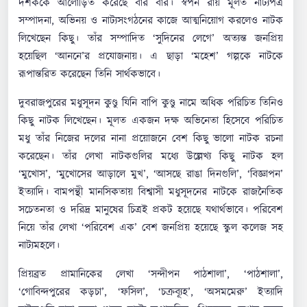
দর্শককে আলোড়িত করেছে বার বার। স্বপন রায় মূলত নাট্যপত্র
সম্পাদনা, অভিনয় ও নাট্যসংগঠনের কাজে আত্মনিয়োগ করলেও নাটক
লিখেছেন কিছু। তাঁর সম্পাদিত ‘সুদিনের লেগে’ অত্যন্ত জনপ্রিয়
হয়েছিল ‘আননে’র প্রযোজনায়। এ ছাড়া ‘মহেশ’ গল্পকে নাটকে
রূপান্তরিত করেছেন তিনি সার্থকভাবে।
দুবরাজপুরের মধুসূদন কুণ্ডু যিনি বাপি কুণ্ডু নামে অধিক পরিচিত তিনিও
কিছু নাটক লিখেছেন। মূলত একজন দক্ষ অভিনেতা হিসেবে পরিচিত
মধু তাঁর নিজের দলের নানা প্রয়োজনে বেশ কিছু ভালো নাটক রচনা
করেছেন। তাঁর লেখা নাটকগুলির মধ্যে উল্লেখ্য কিছু নাটক হল
‘মুখোস’, ‘মুখোসের আড়ালে মুখ’, ‘আসছে রাঙা দিনগুলি’, ‘বিজ্ঞাপন’
ইত্যাদি। বামপন্থী মানসিকতায় বিশ্বাসী মধুসূদনের নাটকে রাজনৈতিক
সচেতনতা ও দরিদ্র মানুষের চিত্রই প্রকট হয়েছে যথার্থভাবে। পরিবেশ
নিয়ে তাঁর লেখা ‘পরিবেশ এক’ বেশ জনপ্রিয় হয়েছে স্কুল কলেজ সহ
নাট্যমহলে।
প্রিয়ব্রত প্রামানিকের লেখা ‘সন্দীপন পাঠশালা’, ‘পাঠশালা’,
‘গোবিন্দপুরের কড়চা’, ‘ফসিল’, ‘চক্রব্যূহ’, ‘অসমমেরু’ ইত্যাদি