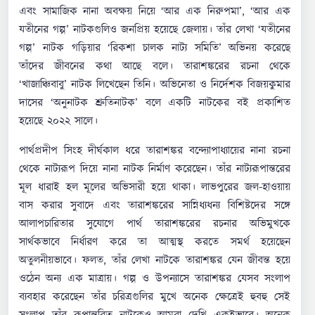
এবং সামাজিক নানা অবক্ষয় নিয়ে ‘আর এক নিরুপমা’, ‘আর এক
যতীনের গল্প’ নাটকগুলিও জনপ্রিয় হয়েছে জেলায়। তাঁর লেখা ‘যতীনের
গল্প’ নাটক গড়িয়ার ‘রিকশা চালক নাট্য সমিতি’ অভিনয় করেছে
তাঁদের জীবনের কথা আছে বলে। তারাশঙ্করের রচনা থেকে
‘খাজাঞ্চিবাবু’ নাটক লিখেছেন তিনি। অভিনেতা ও নির্দেশক বিজয়কুমার
দাসের ‘অনুনাটক শ্রুতিনাটক’ বলে একটি নাটকের বই প্রকাশিত
হয়েছে ২০২২ সালে।
পার্থপ্রদীপ সিংহ দীর্ঘকাল ধরে তারাশঙ্কর বন্দ্যোপাধ্যায়ের নানা রচনা
থেকে নাট্যরূপ দিয়ে নানা নাটক নির্মাণ করেছেন। তাঁর নাট্যরূপান্তরের
মূল ধারাই হল মূলের অভিসারী হয়ে থাকা। লাভপুরের জল-হাওয়ায়
বাস করার সুবাদে এবং তারাশঙ্করের সান্নিধ্যধন্য বিশিষ্টদের সঙ্গে
আলাপচারিতার সুযোগে পার্থ তারাশঙ্করের রচনার অভিমুখকে
সার্থকভাবে নির্ধারণ করে তা আত্মস্থ করতে সমর্থ হয়েছেন
অতুলনীয়ভাবে। ফলত, তাঁর লেখা নাটকে তারাশঙ্কর যেন জীবন্ত হয়ে
ওঠেন অন্য এক মাত্রায়। গল্প ও উপন্যাসে তারাশঙ্কর যেসব সংলাপ
ব্যবহার করেছেন তাঁর চরিত্রগুলির মুখে অনেক ক্ষেত্রেই হুবহু সেই