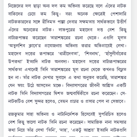
নিজেদের দল ছাড়া অন্য দল কম অভিনয় করেছে বলে এঁদের নাটক
বাকিদের চেয়ে কম কিছু। বরং অনেক ক্ষেত্রেই পেশাদারি
নাটককারদের সঙ্গে রীতিমত পাল্লা দেবার সক্ষমতায় সার্থকভাবে উত্তীর্ণ
এঁদের অনেকের নাটক। লাভপুরের মহাদেব দত্ত বেশ কিছু
নাট্যরূপান্তর করেছেন তারাশঙ্করের রচনা থেকে। এগুলি মূলত
‘অতুলশিব ক্লাবে’র প্রযোজনায় অভিনয় করার অভিপ্রায়েই লেখা।
মহাদেব দত্তের রূপান্তরে ‘ধাত্রীদেবতা’, ‘শিবনাথ’, ‘হাঁসুলীবাঁকের
উপকথা’ ইত্যাদি নাটক অনবদ্য। মহাদেব দত্তের নাট্যরূপান্তরের
সার্থকতা এখানেই তিনি তারাশঙ্করের মূল রচনা থেকে কখনও বিচ্যুত
হন না। তাঁর নাটক দেখার সুবাদে এ কথা অনুভব করেছি, তারাশঙ্কর
যেন স্বয়ং উঠে আসতেন মঞ্চে। বিদ্যাসাগরের জীবনী আশ্রিত একটি
নাটক তিনি বিদ্যাসাগরের দ্বিশত জন্মবার্ষিকীতে রচনা করেছেন। সে-
নাটকটিও বেশ সুন্দর হলেও, তেমন প্রচার ও প্রসার পেল না সেভাবে।
রজকুমার সাহা অভিনয় ও নাট্যনির্দেশক হিসেবেই সুপরিচিত হলেও
বেশ কিছু ভালো নাটক তিনি রচনা করেছেন। সামাজিক নানা সমস্যার
কথা নিয়ে তাঁর লেখা ‘তিনি’, ‘দাহ’, ‘একটু আশ্রয়’ ইত্যাদি নাটকগুলি