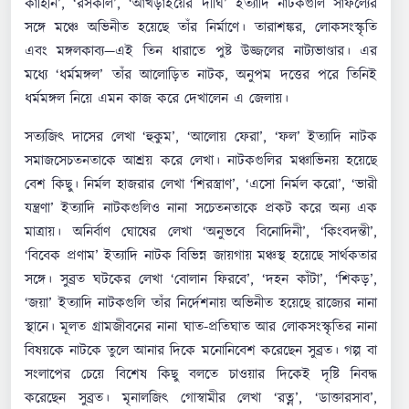
কাহিনি’, ‘রসকলি’, ‘আখড়াইয়ের দীঘি’ ইত্যাদি নাটকগুলি সাফল্যের
সঙ্গে মঞ্চে অভিনীত হয়েছে তাঁর নির্মাণে। তারাশঙ্কর, লোকসংস্কৃতি
এবং মঙ্গলকাব্য—এই তিন ধারাতে পুষ্ট উজ্জলের নাট্যভাণ্ডার। এর
মধ্যে ‘ধর্মমঙ্গল’ তাঁর আলোড়িত নাটক, অনুপম দত্তের পরে তিনিই
ধর্মমঙ্গল নিয়ে এমন কাজ করে দেখালেন এ জেলায়।
সত্যজিৎ দাসের লেখা ‘হুকুম’, ‘আলোয় ফেরা’, ‘ফল’ ইত্যাদি নাটক
সমাজসেচতনতাকে আশ্রয় করে লেখা। নাটকগুলির মঞ্চাভিনয় হয়েছে
বেশ কিছু। নির্মল হাজরার লেখা ‘শিরস্ত্রাণ’, ‘এসো নির্মল করো’, ‘ভারী
যন্ত্রণা’ ইত্যাদি নাটকগুলিও নানা সচেতনতাকে প্রকট করে অন্য এক
মাত্রায়। অনির্বাণ ঘোষের লেখা ‘অনুভবে বিনোদিনী’, ‘কিংবদন্তী’,
‘বিবেক প্রণাম’ ইত্যাদি নাটক বিভিন্ন জায়গায় মঞ্চস্থ হয়েছে সার্থকতার
সঙ্গে। সুব্রত ঘটকের লেখা ‘বোলান ফিরবে’, ‘দহন কাঁটা’, ‘শিকড়’,
‘জয়া’ ইত্যাদি নাটকগুলি তাঁর নির্দেশনায় অভিনীত হয়েছে রাজ্যের নানা
স্থানে। মূলত গ্রামজীবনের নানা ঘাত-প্রতিঘাত আর লোকসংস্কৃতির নানা
বিষয়কে নাটকে তুলে আনার দিকে মনোনিবেশ করেছেন সুব্রত। গল্প বা
সংলাপের চেয়ে বিশেষ কিছু বলতে চাওয়ার দিকেই দৃষ্টি নিবদ্ধ
করেছেন সুব্রত। মৃনালজিৎ গোস্বামীর লেখা ‘রত্ন’, ‘ডাক্তারসাব’,