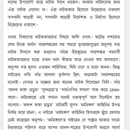
দলের উপযোগী করে নাটক লিখে থাকেন। অন্যান্য নাট্যদলের জন্য
এঁরা নাটক লেখেন না। এঁরা নাটককার হিসেবে নিজেদের প্রকাশে
ততখানি আগ্রহী নন, যতখানি আগ্রহী নির্দেশক ও নির্মাতা হিসেবে
নিজেদের প্রকাশে।
প্রথম বিভাগের নাটককারদের বিষয়ে আসি প্রথম। ষাটের দশকের
শেষ দিকে অর্থাৎ তারাশঙ্করের সম সময়ে দুবরাজপুরের অনুপম দত্ত
নাটক লিখতে শুরু করলেও তাঁকে বীরভূমের তারাশঙ্কর পরবর্তী
নাটককারদের মধ্যে প্রধান বলে স্বীকার করে নেওয়া যায় অনায়াসে।
অনুপম দত্ত মূলত একজন সাহিত্যিক, যিনি গুণে ও মানে অনন্য। কিন্তু
নাটকের প্রতি তাঁর আলাদা দুর্বলতা ছিল, অনেকটা তারাশঙ্করের
মতোই। বেতার ও মঞ্চের জন্য অনেক নাটক লিখেছেন তিনি। তাঁর
‘দ্বাদশ ভক্তা চাড়ুম’ ‘সুন্দরমে’র ‘পার্থপ্রতিম সম্মান’ লাভ করে ১৯৯৮
সালে। নাট্যক্ষেত্রে এই সম্মান যথেষ্ট গুরুত্বপূর্ণ বলে বিবেচিত হয়
বাংলায়। ‘দ্বাদশ ভক্তা চাডুম’ নাটকটি মূলত ‘ধর্মমঙ্গল’ কাহিনির উপর
নির্ভর করে রচনা। এ নাটকে ‘ধর্মমঙ্গল’ কাহিনির ভিতরকে ছুঁয়ে ফেলার
চেষ্টা করেছেন অনুপম। ‘ধর্মমঙ্গলে’র বাইরের যে গল্পের আকার তাকে
নিরাকারে পরিণত করে আপন মানস-পাত্রের উপযোগী করতে সমর্থ