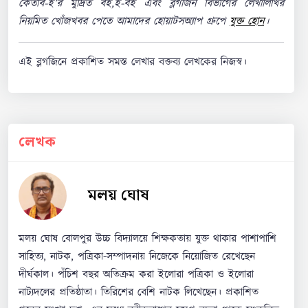
কেতাব-ই’র মুদ্রিত বই,ই-বই এবং ব্লগজিন বিভাগের লেখালিখির
নিয়মিত খোঁজখবর পেতে আমাদের হোয়াটসঅ্যাপ গ্রুপে
যুক্ত হোন
।
এই ব্লগজিনে প্রকাশিত সমস্ত লেখার বক্তব্য লেখকের নিজস্ব।
লেখক
মলয় ঘোষ
মলয় ঘোষ বোলপুর উচ্চ বিদ্যালয়ে শিক্ষকতায় যুক্ত থাকার পাশাপাশি
সাহিত্য, নাটক, পত্রিকা-সম্পাদনায় নিজেকে নিয়োজিত রেখেছেন
দীর্ঘকাল। পঁচিশ বছর অতিক্রম করা ইলোরা পত্রিকা ও ইলোরা
নাট্যদলের প্রতিষ্ঠাতা। তিরিশের বেশি নাটক লিখেছেন। প্রকাশিত