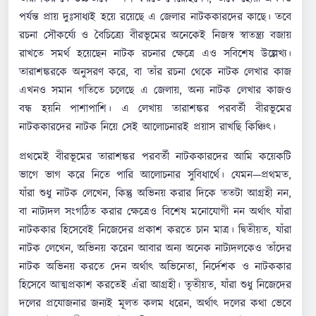
পর্যন্ত প্রায় দুঃসাধ্যই হয়ে রয়েছে এ জেলার নাটককারদের কাছে। তবে
রচনা সৌকর্য্যে ও বৈচিত্র্যে বীরভূমের অনেকেই নিজস্ব স্বাতন্ত্র্য বজায়
রাখতে সমর্থ হয়েছেন নাটক রচনার ক্ষেত্রে এও সবিশেষ উল্লেখ্য।
তারাশঙ্করকে অনুসরণ করে, বা তাঁর রচনা থেকে নাটক লেখার কাজ
এখনও সমান গতিতে চলেছে এ জেলায়, অন্য নাটক লেখার কাজও
বন্ধ হয়নি পাশাপাশি। এ লেখায় তারাশঙ্কর পরবর্তী বীরভূমের
নাটককারদের নাটক নিয়ে সেই আলোচনারই প্রয়াস রাখছি কিঞ্চিৎ।
প্রথমেই বীরভূমের তারাশঙ্কর পরবর্তী নাটককারদের আমি কয়েকটি
ভাগে ভাগ করে নিতে পারি আলোচনার সুবিধার্থে। যেমন—প্রথমত,
যাঁরা শুধু নাটক লেখেন, কিন্তু অভিনয় করার দিকে ততটা আগ্রহী নন,
বা নাট্যদল সংগঠিত করার ক্ষেত্রেও বিশেষ মনোযোগী নন অর্থাৎ যাঁরা
নাটককার হিসেবেই নিজেদের প্রকাশ করতে চান মাত্র। দ্বিতীয়ত, যাঁরা
নাটক লেখেন, অভিনয় করেন আবার অন্য অনেক নাট্যদলকেও তাঁদের
নাটক অভিনয় করতে দেন অর্থাৎ অভিনেতা, নির্দেশক ও নাটককার
হিসেবে আত্মপ্রকাশ করতেই এঁরা আগ্রহী। তৃতীয়ত, যাঁরা শুধু নিজেদের
দলের প্রযোজনার জন্যই মূলত কলম ধরেন, অর্থাৎ দলের কথা ভেবে