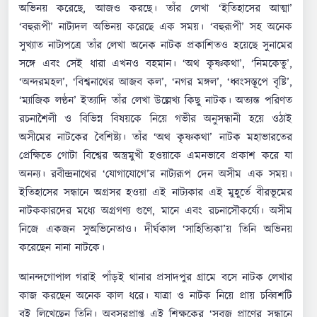
অভিনয় করেছে, আজও করছে। তাঁর লেখা ‘ইতিহাসের আত্মা’
‘বহুরূপী’ নাট্যদল অভিনয় করেছে এক সময়। ‘বহুরূপী’ সহ অনেক
সুখ্যাত নাট্যপত্রে তাঁর লেখা অনেক নাটক প্রকাশিতও হয়েছে সুনামের
সঙ্গে এবং সেই ধারা এখনও বহমান। ‘অথ কৃষ্ণকথা’, ‘নিমকেতু’,
‘অন্দরমহল’, ‘বিশ্বনাথের আজব কল’, ‘নগর মঙ্গল’, ‘ধ্বংসস্তূপে বৃষ্টি’,
‘ম্যাজিক লণ্ঠন’ ইত্যাদি তাঁর লেখা উল্লেখ্য কিছু নাটক। অত্যন্ত পরিণত
রচনাশৈলী ও বিভিন্ন বিষয়কে নিয়ে গভীর অনুসন্ধানী হয়ে ওঠাই
অসীমের নাটকের বৈশিষ্ট্য। তাঁর ‘অথ কৃষ্ণকথা’ নাটক মহাভারতের
প্রেক্ষিতে গোটা বিশ্বের অস্ত্রমুখী হওয়াকে এমনভাবে প্রকাশ করে যা
অনন্য। রবীন্দ্রনাথের ‘যোগাযোগে’র নাট্যরূপ দেন অসীম এক সময়।
ইতিহাসের সন্ধানে অগ্রসর হওয়া এই নাট্যকার এই মুহূর্তে বীরভূমের
নাটককারদের মধ্যে অগ্রগণ্য গুণে, মানে এবং রচনাসৌকর্য্যে। অসীম
নিজে একজন সুঅভিনেতাও। দীর্ঘকাল ‘সাহিত্যিকা’য় তিনি অভিনয়
করেছেন নানা নাটকে।
আনন্দগোপাল গরাই পাঁড়ই থানার প্রসাদপুর গ্রামে বসে নাটক লেখার
কাজ করছেন অনেক কাল ধরে। যাত্রা ও নাটক নিয়ে প্রায় চব্বিশটি
বই লিখেছেন তিনি। অবসরপ্রাপ্ত এই শিক্ষকের ‘সবুজ প্রাণের সন্ধানে