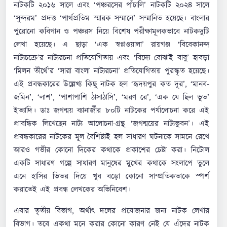
নাটকটি ২০১৬ সালে এবং ‘পঞ্চরসের পাঁচালি’ নাটকটি ২০২৪ সালে
‘সুন্দরম’ প্রদত্ত ‘পার্থপ্রতিম স্মারক সম্মানে’ সম্মানিত হয়েছে। বাংলার
পুরোনো কবিগান ও পঞ্চরস নিয়ে বিশেষ পরীক্ষামূলকভাবে নাটকদুটি
লেখা হয়েছে। এ ছাড়া ‘এক স্বপ্নওয়ালা’ রায়গঞ্জ ‘বিবেকানন্দ
নাট্যচক্রে’র নাট্যরচনা প্রতিযোগিতায় এবং ‘বিদ্যে বোঝাই বাবু’ হাবড়া
‘মিলন তীর্থে’র ‘সারা বাংলা নাট্যরচনা’ প্রতিযোগিতায় পুরস্কৃত হয়েছে।
এই প্রবন্ধকারের উল্লেখ্য কিছু নাটক হল ‘হৃদয়পুর কত দূর’, ‘মানব-
জমিন’, ‘লাশ’, ‘পাশাপাশি ঠাসাঠাসি’, ‘মরণ রে’, ‘এক যে ছিল ভূত’
ইত্যাদি। ডাঃ জগন্ময় ব্যানার্জীর ৮০টি নাটকের পর্যালোচনা করে এই
প্রাবন্ধিক লিখেছেন নাট্য আলোচনা-গ্রন্থ ‘জগন্ময়ের নাট্যভুবন’। এই
প্রবন্ধকারের নাটকের মূল বৈশিষ্ট্যই হল সাধারণ ঘটনাকে সামনে রেখে
আরও গভীর কোনো দিকের কথাকে প্রকাশের চেষ্টা করা। নিটোল
একটি সাধারণ গল্পে সাধারণ মানুষের মুখের কথাকে সংলাপে তুলে
এনে হাসির ভিতর দিয়ে খুব বড়ো কোনো সাম্প্রতিকতাকে স্পর্শ
করাতেই এই প্রবন্ধ লেখকের অভিনিবেশ।
এবার তৃতীয় বিভাগ, অর্থাৎ দলের প্রযোজনার জন্য নাটক লেখার
বিভাগ। তবে একথা মনে করার কোনো কারণ নেই যে এঁদের নাটক