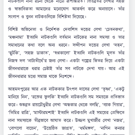
নাটকগুলি নানা রচনা থেকে নাট্যে রূপান্তরিত। প্রিয়ব্রতর লেখার সহজ
ও স্বাভাবিকতা আমাদের মনোযোগ আকর্ষণ করে অনায়াসে। তাঁর
সংলাপ ও বুনন নাটকগুলিকে বিশিষ্টতা দিয়েছে।
বিশিষ্ট অভিনেতা ও নির্দেশক দেবাশিস দত্তের লেখা ‘চেতনকথা’,
‘মঞ্চনামা’ ইত্যাদি নাটকগুলি বর্তমান নাটকের নানা সমস্যা ও তার
সমাধানের কথা বলে অন্য ধরনে। সন্দীপন দত্তের লেখা ‘দহন’,
‘ছুটকি’, ‘সহজ ডাকাত’, ‘স্বপ্নকালো’ ইত্যাদি নাটকগুলি মূলত তাঁর
নিজস্ব দল ‘নাট্যতীর্থে’র জন্য লেখা। একটা গল্পের ভিতর দিয়ে একটা
জীবনধারাকে ধরার চেষ্টাই তাঁর সব নাটকে দেখা যায়। আর এই
জীবনধারার মধ্যে সমাজ থাকে নিঃশব্দে।
আহমদপুরের আর এক নাটককার উৎপল দাসের লেখা ‘তৃষ্ণা’, ‘একটু
মানিয়ে নিন’, ‘রক্তের ফুলকি’ ইত্যাদি নাটকগুলি সম সময়কে প্রতিভাত
করে। শুভব্রত রায়চৌধুরীর লেখা ‘অন্ধকার থেকে বলছি’, ‘ব্যাক গিয়ার’,
‘তিমির রাত্রি’, ‘মাস্টারমশাই’ ইত্যাদি নাটকগুলি এই সময়ের প্রেক্ষিতে
নানা সমস্যাকে তীব্রভাবে আঘাত করে। উজ্জল মুখার্জীর লেখা ‘নজর’,
‘বোগলো বায়েন’, ‘উত্তেষ্ঠিত জাগ্রত’, ‘ধর্মমঙ্গল’, ‘নাগিন কন্যার