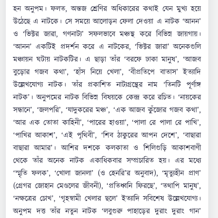
হন অনুপম। ফলত, অন্তজ শ্রেণির অধিকারের কথাই যেন মুখ্য হয়ে
উঠেছে এ নাটকে। সে সময়ে আলোড়ন ফেলা দেওয়া এ নাটক ‘আনন’
ও ‘ভিক্টর জারা, গণনাট্য’ সফলভাবে মঞ্চস্থ করে বিভিন্ন জায়গায়।
‘আনন’ একটিই প্রদর্শন করে এ নাটকের, ‘ভিক্টর জারা’ অনেকগুলি
মঞ্চায়ন ঘটায় নাটকটির। এ ছাড়া তাঁর ‘বরফে ঢাকা মানুষ’, ‘আজব
বুড়োর গজব কথা’, ‘হাঁস নিয়ে খেলা’, ‘বীপ্রতিপে বাতাস’ ইত্যাদি
উল্লেখযোগ্য নাটক। তাঁর প্রকাশিত নাট্যগ্রন্থের নাম ‘তিনটি পূর্ণাঙ্গ
নাটক’। অনুপমের নাটক বিভিন্ন বিষয়কে কেন্দ্র করে রচিত। ‘নায়কের
সন্ধানে’, ‘জলপরি’, ‘যাদুকরের মঞ্চ’, ‘এক আজব কুঁজোর গজব কথা’,
‘আর এক তোতা কাহিনী’, ‘পারের হাওয়া’, ‘পালা রে পালা রে পাখি’,
‘পাখির আকাশ’, ‘এই পৃথিবী’, ‘শিব ঠাকুরের আপন দেশে’, ‘বাছারা
বাছারা আমার’। আশির দশকে কলকাতা ও শিলিগুড়ি আকাশবাণী
থেকে তাঁর অনেক নাটক একাধিকবার সম্প্রচারিত হয়। এর মধ্যে
‘স্মৃতি ফলক’, ‘খোলা জানলা’ (ও হেনরি’র অনুবাদ), ‘মৃত্যুহীন প্রাণ’
(গ্রেগর জোহান মেণ্ডলের জীবনী), ‘প্রতিধ্বনি ফিরছে’, ‘তথাপি মানুষ’,
‘নক্ষত্রের চোখ’, ‘গৃহস্বামী খেলার ছলে’ ইত্যাদি সবিশেষ উল্লেখযোগ্য।
অনুপম দত্ত তাঁর নতুন নাটক ‘লবুগুরু পাহাড়ের দুরাং দুরাং গান’