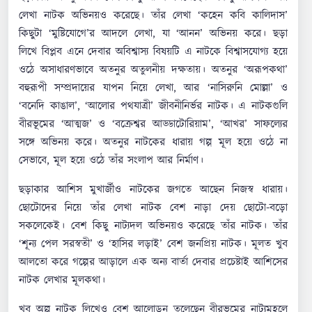
লেখা নাটক অভিনয়ও করেছে। তাঁর লেখা ‘কহেন কবি কালিদাস’
কিছুটা ‘মুষ্টিযোগে’র আদলে লেখা, যা ‘আনন’ অভিনয় করে। ছড়া
লিখে বিপ্লব এনে দেবার অবিশ্বাস্য বিষয়টি এ নাটকে বিশ্বাসযোগ্য হয়ে
ওঠে অসাধারণভাবে অতনুর অতুলনীয় দক্ষতায়। অতনুর ‘অরূপকথা’
বহুরূপী সম্প্রদায়ের যাপন নিয়ে লেখা, আর ‘নাসিরুনি মোল্লা’ ও
‘বনেদি কাঙাল’, ‘আলোর পথযাত্রী’ জীবনীনির্ভর নাটক। এ নাটকগুলি
বীরভূমের ‘আত্মজ’ ও ‘বক্রেশ্বর আড্ডাটোরিয়াম’, ‘আখর’ সাফল্যের
সঙ্গে অভিনয় করে। অতনুর নাটকের ধারায় গল্প মূল হয়ে ওঠে না
সেভাবে, মূল হয়ে ওঠে তাঁর সংলাপ আর নির্মাণ।
ছড়াকার আশিস মুখার্জীও নাটকের জগতে আছেন নিজস্ব ধারায়।
ছোটোদের নিয়ে তাঁর লেখা নাটক বেশ নাড়া দেয় ছোটো-বড়ো
সকলেকেই। বেশ কিছু নাট্যদল অভিনয়ও করেছে তাঁর নাটক। তাঁর
‘শূন্য পেল সরস্বতী’ ও ‘হাসির লড়াই’ বেশ জনপ্রিয় নাটক। মূলত খুব
আলতো করে গল্পের আড়ালে এক অন্য বার্তা দেবার প্রচেষ্টাই আশিসের
নাটক লেখার মূলকথা।
খুব অল্প নাটক লিখেও বেশ আলোড়ন তুলেছেন বীরভূমের নাট্যমহলে