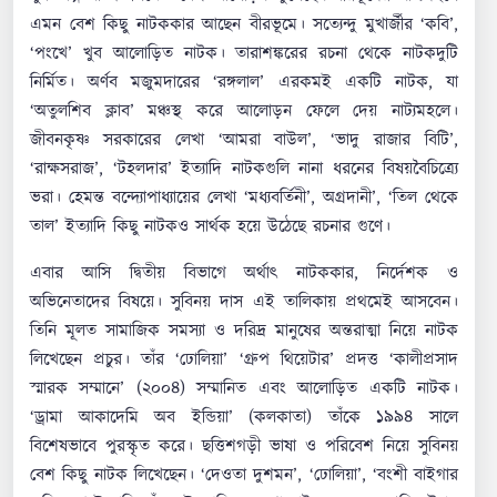
এমন বেশ কিছু নাটককার আছেন বীরভূমে। সত্যেন্দু মুখার্জীর ‘কবি’,
‘পংখে’ খুব আলোড়িত নাটক। তারাশঙ্করের রচনা থেকে নাটকদুটি
নির্মিত। অর্ণব মজুমদারের ‘রঙ্গলাল’ এরকমই একটি নাটক, যা
‘অতুলশিব ক্লাব’ মঞ্চস্থ করে আলোড়ন ফেলে দেয় নাট্যমহলে।
জীবনকৃষ্ণ সরকারের লেখা ‘আমরা বাউল’, ‘ভাদু রাজার বিটি’,
‘রাক্ষসরাজ’, ‘টহলদার’ ইত্যাদি নাটকগুলি নানা ধরনের বিষয়বৈচিত্র্যে
ভরা। হেমন্ত বন্দ্যোপাধ্যায়ের লেখা ‘মধ্যবর্তিনী’, অগ্রদানী’, ‘তিল থেকে
তাল’ ইত্যাদি কিছু নাটকও সার্থক হয়ে উঠেছে রচনার গুণে।
এবার আসি দ্বিতীয় বিভাগে অর্থাৎ নাটককার, নির্দেশক ও
অভিনেতাদের বিষয়ে। সুবিনয় দাস এই তালিকায় প্রথমেই আসবেন।
তিনি মূলত সামাজিক সমস্যা ও দরিদ্র মানুষের অন্তরাত্মা নিয়ে নাটক
লিখেছেন প্রচুর। তাঁর ‘ঢোলিয়া’ ‘গ্রুপ থিয়েটার’ প্রদত্ত ‘কালীপ্রসাদ
স্মারক সম্মানে’ (২০০৪) সম্মানিত এবং আলোড়িত একটি নাটক।
‘ড্রামা আকাদেমি অব ইন্ডিয়া’ (কলকাতা) তাঁকে ১৯৯৪ সালে
বিশেষভাবে পুরস্কৃত করে। ছত্তিশগড়ী ভাষা ও পরিবেশ নিয়ে সুবিনয়
বেশ কিছু নাটক লিখেছেন। ‘দেওতা দুশমন’, ‘ঢোলিয়া’, ‘বংশী বাইগার