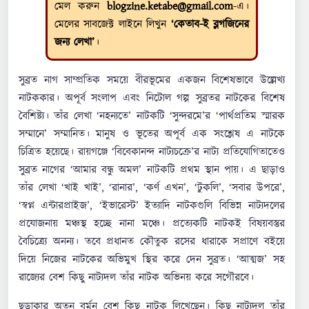
মেল করুন
blogzine.ketabe@gmail.com
-এ।
মেলের সাবজেক্ট লাইনে লিখুন
‘কেতাব-ই ব্লগজিনের
জন্য লেখা’
।
সুব্রত নাগ সাম্প্রতিক সময়ে বীরভূমের একজন বিশেষভাবে উল্লেখ্য
নাটককার। অপূর্ব সংলাপ এবং নিটোল গল্প সুব্রতর নাটকের বিশেষ
বৈশিষ্ট্য। তাঁর লেখা ‘নহন্যতে’ নাটকটি ‘সুন্দরমে’র ‘পার্থপ্রতিম স্মারক
সম্মানে’ সম্মানিত। মানুষ ও ভূতের অপূর্ব এক সংশ্লেষ এ নাটকে
চিত্রিত হয়েছে। রায়গঞ্জে ‘বিবেকানন্দ নাট্যচক্রে’র নাট্য প্রতিযোগিতাতেও
সুব্রত নাগের ‘আমার বন্ধু অমল’ নাটকটি প্রথম স্থান পায়। এ ছাড়াও
তাঁর লেখা ‘খাই খাই’, ‘রানার’, ‘কর্ণ এখন’, ‘টুকলি’, ‘সবার উপরে’,
‘স্বপ্ন এন্টারপ্রাইজ’, ‘ইভারেস্ট’ ইত্যাদি নাটকগুলি বিভিন্ন নাট্যদলের
প্রযোজনায় মঞ্চস্থ হচ্ছে নানা মঞ্চে। প্রত্যেকটি নাটকই বিষয়বস্তুর
বৈচিত্র্যে অনন্য। তবে প্রধানত কৌতুক রসের ধারাকে সপ্রাণে বইয়ে
দিয়ে নিজের নাটকের অভিমুখ স্থির করে দেন সুব্রত। ‘আত্মজ’ সহ
রাজ্যের বেশ কিছু নাট্যদল তাঁর নাটক অভিনয় করে সগৌরবে।
ছড়াকার অতনু বর্মন বেশ কিছু নাটক লিখেছেন। কিছু নাট্যদল তাঁর