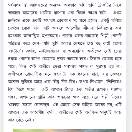
‘ফসিলস ৭’ অ্যালবামের অন্যতম অলঙ্কার ‘যদি তুমি’ ট্র্যাকটির দিকে
তাকালে আমাদের প্রচলিত ধারণার এক বিরাট ভাঙন ঘটে । প্রথম
শ্রুতিতে একে একটি সাধারণ ব্রেকআপ সং মনে হলেও, একটু তলিয়ে
দেখলে বোঝা যায় এটি আসলে আবেগীয় সীমানা নির্ধারণের এক
চমৎকার মনস্তাত্ত্বিক ইশতেহার। গানের শুরুর লাইনেই শিল্পী খেলাটি
পরিষ্কার করে দেন—‘যদি তুমি আবার দেখতে চাও বহু কষ্টে ভোলা
স্বপ্নটাও’। অর্থাৎ, নস্ট্যালজিয়ার বা অবসেসিভ অতীতের সেই চোরা
দরজা খোলার আগে তোমাকে দুবার ভাবতে হবে। সিদ্ধান্ত তোমার হতে
পারে, কিন্তু সেই অতীতে ফেরা সবসময় সঙ্গত বা সুরময় হয় না।
অতীতকে রোম্যান্টিক মনে হওয়াটা এক ধরনের মায়া, যার ভেতরে
আসলে লুকিয়ে আছে এক তীব্র নীল বিষ। রূপম লিখছেন—‘শিশিরেও
বিষ মিশে থাকে’। এটি আসলে ট্রমার এক গভীর রূপক। যন্ত্রণার
শহর, অপমানের গ্লানি আর ভাঙনের ক্ষত সয়ে সয়ে শিল্পী নিজের
‘চেহারা’ বদলে ফেলেছেন—এই চেহারা স্রেফ বাহ্যিক অবয়ব নয়, এটি
আসলে এক আবেগীয় বর্ম । অতীতের সেই অরক্ষিত মানুষটি আজ
আর বেঁচে নেই।