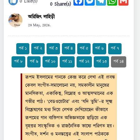
0
Like(s)
0 Share(s)
অরিজিৎ লাহিড়ী
29 May, 2026.
পর্ব ১
পর্ব ২
পর্ব ৩
পর্ব ৪
পর্ব ৫
পর্ব ৬
পর্ব ৭
পর্ব ৮
পর্ব ৯
পর্ব ১০
পর্ব ১১
পর্ব ১২
পর্ব ১৩
পর্ব ১৪
রূপম ইসলামের গানকে কেন্দ্র করে লেখা এই প্রবন্ধ
কেবল সংগীত-সমালোচনা নয়, সমকালীন মানুষের
মানসিকতা, একাকিত্ব, বিদ্রোহ ও আত্মসম্মানের এক
গভীর পাঠ। ‘বেডওয়েটার’ এবং ‘যদি তুমি’–র সূক্ষ্ম
বিশ্লেষণের মধ্য দিয়ে লেখক দেখিয়েছেন কীভাবে
রূপমের গান ব্যক্তিগত অভিজ্ঞতাকে ছাড়িয়ে এক
বৃহত্তর সাংস্কৃতিক ও রাজনৈতিক ভাষ্যে পরিণত হয়।
সংগীত, দর্শন ও মনস্তত্ত্বের এই সংলাপ পাঠককে