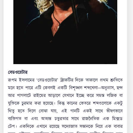
বেডওয়েটার
রূপম ইসলামের ‘বেডওয়েটার’ ট্র্যাকটির দিকে তাকালে প্রথম শ্রুতিতে
মনে হতে পারে এটি কেবলই একটি বিশৃঙ্খল শব্দখেলা—অনুপ্রাস, ছন্দ
আর পাগলাটে রাইমের আড়ালে যেখানে ইচ্ছে করে সমস্ত লজিক বা
যুক্তিকে চুরমার করা হয়েছে। কিন্তু কানের ভেতরে শব্দগুলোকে একটু
থিতু হতে দিলে বোঝা যায়, এই গানটি একই সাথে ভীষণভাবে
ব্যক্তিগত বা এবং অত্যন্ত চতুরতার সাথে রাজনৈতিক এক মিক্সড
টেপ। একদিকে এখানে রয়েছে সদ্যোজাত সন্তানকে নিয়ে এক বাবার