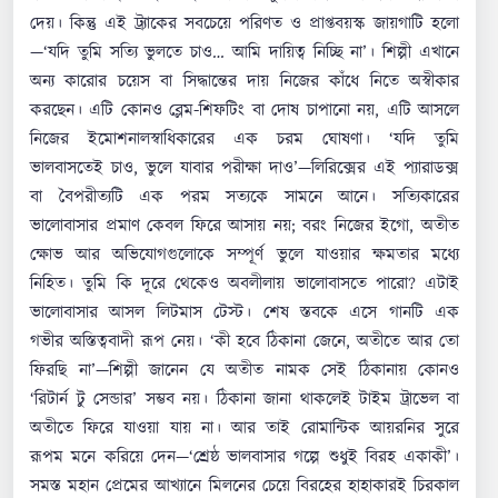
দেয়। কিন্তু এই ট্র্যাকের সবচেয়ে পরিণত ও প্রাপ্তবয়স্ক জায়গাটি হলো
—‘যদি তুমি সত্যি ভুলতে চাও… আমি দায়িত্ব নিচ্ছি না’। শিল্পী এখানে
অন্য কারোর চয়েস বা সিদ্ধান্তের দায় নিজের কাঁধে নিতে অস্বীকার
করছেন। এটি কোনও ব্লেম-শিফটিং বা দোষ চাপানো নয়, এটি আসলে
নিজের ইমোশনালস্বাধিকারের এক চরম ঘোষণা। ‘যদি তুমি
ভালবাসতেই চাও, ভুলে যাবার পরীক্ষা দাও’—লিরিক্সের এই প্যারাডক্স
বা বৈপরীত্যটি এক পরম সত্যকে সামনে আনে। সত্যিকারের
ভালোবাসার প্রমাণ কেবল ফিরে আসায় নয়; বরং নিজের ইগো, অতীত
ক্ষোভ আর অভিযোগগুলোকে সম্পূর্ণ ভুলে যাওয়ার ক্ষমতার মধ্যে
নিহিত। তুমি কি দূরে থেকেও অবলীলায় ভালোবাসতে পারো? এটাই
ভালোবাসার আসল লিটমাস টেস্ট। শেষ স্তবকে এসে গানটি এক
গভীর অস্তিত্ববাদী রূপ নেয়। ‘কী হবে ঠিকানা জেনে, অতীতে আর তো
ফিরছি না’—শিল্পী জানেন যে অতীত নামক সেই ঠিকানায় কোনও
‘রিটার্ন টু সেন্ডার’ সম্ভব নয়। ঠিকানা জানা থাকলেই টাইম ট্রাভেল বা
অতীতে ফিরে যাওয়া যায় না। আর তাই রোমান্টিক আয়রনির সুরে
রূপম মনে করিয়ে দেন—‘শ্রেষ্ঠ ভালবাসার গল্পে শুধুই বিরহ একাকী’।
সমস্ত মহান প্রেমের আখ্যানে মিলনের চেয়ে বিরহের হাহাকারই চিরকাল