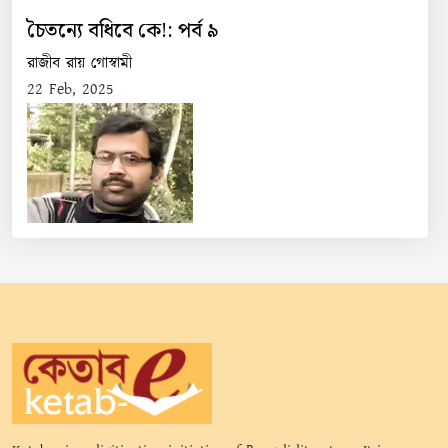
চৈতন্যে বধিবে কে!: পর্ব ৯
রাজীব রায় গোস্বামী
22 Feb, 2025