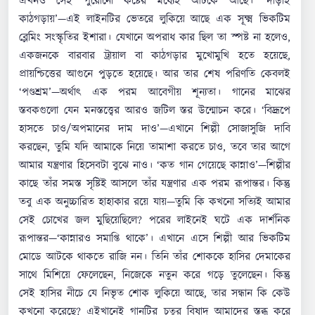
এখনও সেই পুরোনো কষ্টের মধ্যেই আটকে আছে। ‘দাঁড়াই
কাঠগড়ায়’—এই লাইনটির ভেতরে লুকিয়ে আছে এক সূক্ষ্ম ভিকটিম
ব্লেমিং সংস্কৃতির ইশারা। যেখানে অপরাধ কার ছিল তা স্পষ্ট না হলেও,
একজনকে বারবার ট্রায়াল বা কাঠগড়ার মুখোমুখি হতে হয়েছে,
প্রায়শ্চিত্তের আগুনে পুড়তে হয়েছে। আর তার শেষ পরিণতি কেবলই
‘পণ্ডশ্রম’—অর্থাৎ এক পরম আবেগীয় শূন্যতা। গানের মাঝের
স্তবকগুলো যেন মনস্তত্ত্বের আরও জটিল স্তর উন্মোচন করে। ‘বিদ্রূপে
হাসতে চাও/অপমানের দাম দাও’—এখানে শিল্পী সোজাসুজি দাবি
করছেন, তুমি যদি আমাকে নিয়ে তামাশা করতে চাও, তবে তার আগে
আমার যন্ত্রণার হিসেবটা বুঝে নাও। ‘কত গান গেয়েছে কান্নাও’—শিল্পীর
কাছে তাঁর সমস্ত সৃষ্টিই আসলে তাঁর যন্ত্রণার এক পরম রূপান্তর। কিন্তু
তবু এক অনুচ্চারিত হাহাকার রয়ে যায়—তুমি কি কখনো সত্যিই আমার
সেই চোখের জল মুছিয়েছিলে? পরের লাইনেই ঘটে এক দার্শনিক
রূপান্তর—‘কান্নারও সমাপ্তি থাকে’। এখানে এসে শিল্পী আর ভিকটিম
মোডে আটকে থাকতে রাজি নন। তিনি তাঁর শোককে হাসির দেমাকের
সাথে মিশিয়ে ফেলেছেন, নিজেকে নতুন করে গড়ে তুলেছেন। কিন্তু
সেই হাসির নীচে যে নিভৃত শোক লুকিয়ে আছে, তার সন্ধান কি কেউ
কখনো করেছে? এইখানেই গানটির চতুর বিষাদ আমাদের স্তব্ধ করে