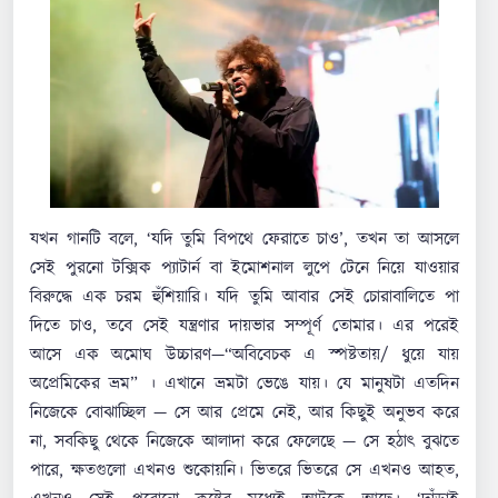
যখন গানটি বলে, ‘যদি তুমি বিপথে ফেরাতে চাও’, তখন তা আসলে
সেই পুরনো টক্সিক প্যাটার্ন বা ইমোশনাল লুপে টেনে নিয়ে যাওয়ার
বিরুদ্ধে এক চরম হুঁশিয়ারি। যদি তুমি আবার সেই চোরাবালিতে পা
দিতে চাও, তবে সেই যন্ত্রণার দায়ভার সম্পূর্ণ তোমার। এর পরেই
আসে এক অমোঘ উচ্চারণ—“অবিবেচক এ স্পষ্টতায়/ ধুয়ে যায়
অপ্রেমিকের ভ্রম” । এখানে ভ্রমটা ভেঙে যায়। যে মানুষটা এতদিন
নিজেকে বোঝাচ্ছিল — সে আর প্রেমে নেই, আর কিছুই অনুভব করে
না, সবকিছু থেকে নিজেকে আলাদা করে ফেলেছে — সে হঠাৎ বুঝতে
পারে, ক্ষতগুলো এখনও শুকোয়নি। ভিতরে ভিতরে সে এখনও আহত,