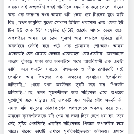
ধারক। এই অভ্যন্তরীণ দ্বন্দ্বই গানটিকে বহুমাত্রিক করে তোলে। গানের
অন্য এক জায়গায় যখন আমরা শুনি ‘ভেক ধরে নিঃস্বের মুখে মারি
বিশ্ব’, তখন আধুনিক যুগের সোশ্যাল মিডিয়া পারসোনা এবং ‘ফেক ইট
টিল ইউ মেক ইট’ সংস্কৃতির ছবিটাই চোখের সামনে ভেসে ওঠে।
অফলাইনে আমরা যে চরম শূন্যতা আর লজ্জাকে লুকিয়ে রাখি,
অনলাইনে সেটাই হয়ে ওঠে এক গ্ল্যামারাস শো-অফ। আমরা
প্রত্যেকেই যেন ভেতরে ভেতরে একেকজন ‘বেডওয়েটার’—অফলাইনে
লজ্জায় কুঁকড়ে থাকা আর অনলাইনে পরম আত্মবিশ্বাসী এক একটা
ডামি। তবে গানটির সবচেয়ে বিপজ্জনক ও তীক্ষ্ণ রূপান্তরটি ঘটে
পেনসিল আর পিস্তলের এক অক্ষরের ব্যবধানে। ‘পেনসিলটা
চালিয়েছি…’ থেকে যখন অবলীলায় সুরটি সরে যায় ‘পিস্তলটা
চালিয়েছি…’-তে, তখন সৃজনশীলতা আর সহিংসতা একে অপরের
মুখোমুখি এসে দাঁড়ায়। এই রূপকটি এক গভীর যৌথ সতর্কবার্তা।
সমাজ যদি মানুষের ভাবপ্রকাশের পথগুলোকে অবরুদ্ধ করে দেয়,
মানুষের সৃজনশীলতাকে যদি শেম বা লজ্জা দিয়ে চেপে ধরা হয়, তবে
সেই সৃষ্টির পেনসিলই একদিন সহিংসতার পিস্তলে রূপান্তরিত হতে
পারে। গানের ভাষাটি এখানে সুপরিকল্পিতভাবে অবিন্যস্ত। এখানে