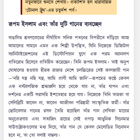
নতুনভাবে শুনতে শেখায়। প্রকাশিত হল ধারাবাহিক
‘টোনাল ট্রুথ’-এর চতুর্দশ পর্ব।
রূপম ইসলাম এবং তাঁর দুটি গানের ব্যবচ্ছেদ
বাঙালির শ্রবণবোধের দীর্ঘায়িত সনিক পতনের বিপরীতে দাঁড়িয়ে আজ
আমাদের সামনে এমন এক শিল্পী উপস্থিত, যিনি নিজেকে ডিজিটাল
স্যানিটাইজেশনের এই ডিস্টোপিয়ান যুগে এক পরম অ্যানালগ
প্রতিরোধ হিসেবে প্রতিষ্ঠিত করেছেন। তিনি রূপম ইসলাম। তাই অনুপ
ঘোষালের হওয়ায় হীরক রাজার দেশে চলচ্চিত্রের সেই কালজায়ী গান
—‘নহি যন্ত্র নহি যন্ত্র, আমি প্রাণী আমি জানি’—রূপমের কণ্ঠে কেবল
এক নস্ট্যালজিক শ্রদ্ধাঞ্জলি হয়ে থেকে যায় না, তাঁর যাপন এবং
দর্শনের একটি সরাসরি ইশতেহার হয়ে যায়। নিজেকে তিনি তারকা বা
সেলিব্রিটি ভাবেন না, ভাবেন আজীবন পরিশ্রমী সাংস্কৃতিক কর্মী। যাঁর
ছোটবেলার গানের রসদ তৈরি হয়েছিল তাঁর গান লেখিকা মায়ের
অনুপ্রেরণায় এবং সত্যজিৎ রায়ের সেই প্রগাঢ় আধুনিক সিনেমার
সাউন্ডট্র্যাকগুলোর মধ্য দিয়ে, তাঁর গান যে কেবল মেলোডির বিনোদন
হবে না, তা তো বলাই বাহুল্য।