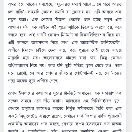
অমর হয়ে থাকে। সবশেষে, ‘সূচনারও সমাপ্তি থাকে… সে পথে আরও
চলা বাকি’—লাইনটি কোনও সমাপ্তি বা ক্লোজার নয়; এটি আসলে এক
নতুন যাত্রা। এক শেষের সীমানা থেকেই শুরু হচ্ছে নতুন এক
আখ্যান। যদি এক লাইনে এই পুরো সৃষ্টিকে ডিকোড করতে হয়, তবে
বলতে হবে—এই গানটি কোনও মিটমাট বা রিকনসিলিয়েশন নিয়ে নয়,
এটি আসলে আত্মসম্মান নিয়ে লেখা এক ম্যাজেস্টিক ম্যানিফেস্টো।
অতীতে ফিরতে চাইলে ফেরা যায়, কিন্তু পুরনো সেই ভেঙে যাওয়া
মানুষটি হয়ে নয়। ভালোবাসতে চাইলে বাসা যায়, কিন্তু কোনও
অধিকারবোধ নিয়ে নয়। আর যদি তুমি সত্যিই ভুলে যেতে চাও—তবে
মনে রেখো, সে আর তোমার জীবনের প্রোটাগনিস্ট নয়, সে নিজের
গল্পে অনেক দূরে এগিয়ে গেছে।
রূপম ইসলামের কথা আর সুরের ট্রানজিট আমাদের এক মহাজাগতিক
সত্যের সামনে এনে দাঁড় করায়। আজকের এই ডিজিটাইজড যুগে,
যেখানে মানুষের আবেগও ল্যাবের নিখুঁত সমীকরণে তৈরি করা এক
একটা সিম্যুলেটেড এক্সপেরিয়েন্স, যেখানে মার্ক ফিশার বর্ণিত পুঁজিবাদী
একাকীত্ব আমাদের গ্রাস করছে, সেখানে রূপম ইসলামের গান অত্যন্ত
জরুরি ও রাজনৈতিক। তাঁর পঞ্চাশতম জন্মদিনে দেওয়া একটি