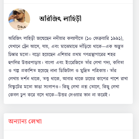
অরিজিৎ লাহিড়ী
অরিজিৎ লাহিড়ী জন্মেছেন নদীয়ার কল্যাণীতে (১০ ফেব্রুয়ারি ১৯৯১),
যেখানে ট্রেন আসে, যায়, এবং মাঝেমাঝে দাঁড়িয়ে থাকে—এক অদ্ভুত
চিন্তার মতো। বড়ো হয়েছেন এশিয়ার প্রথম গণগ্রন্থাগারের শহর
হুগলির উত্তরপাড়ায়। বাংলা এবং ইংরেজিতে তাঁর লেখা গদ্য, কবিতা
ও গল্প প্রকাশিত হয়েছে নানা ডিজিটাল ও মুদ্রিত পত্রিকায়। তাঁর
লেখায় দর্শন থাকে, তত্ত্ব থাকে, আবার থাকে চায়ের কাপের পাশে রাখা
বিস্কুটের মতো ভাঙা সংলাপও। কিছু লেখা প্রশ্ন তোলে, কিছু লেখা
কেবল চুপ করে বসে থাকে—উত্তর দেওয়ার ভান না করেই।
অন্যান্য লেখা