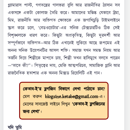
গ্ল্যামারাস পাস্ট, গণতন্ত্রের গালভরা বুলি আর রাজনীতির ঠ্যাসান সব
একসঙ্গে একটা কোলাজ তৈরি করে। আমাদের মস্তিষ্ক যেভাবে ট্রমা,
মিম, রাজনীতি আর ব্যক্তিগত ক্ষোভকে এক জগাখিচুড়ি টাইমলাইনে
স্ক্রল করে চলে, ‘বেডওয়েটার’-এর সনিক টেক্সচারটিও ঠিক সেই
বিশৃঙ্খলাকে ধারণ করে। কিছুটা অপ্রকৃতিস্থ, কিছুটা দূরদর্শী আর
সম্পূর্ণভাবে ব্যক্তিগত—আর ঠিক এখানেই লুকিয়ে আছে রূপমের এই
অনন্য সনিক উয়েপনটির আসল শক্তি। সমাজ যখন সমস্ত নিয়ম আর
তর্জনি দিয়ে শিল্পীকে মাপতে চায়, শিল্পী তখন হাসিমুখে বলতে পারেন
—‘তাতে কী?”। পিতৃত্বের দায়, মেকি আত্মপরিচয়, সামাজিক গ্লানি আর
রাজনৈতিক হতাশার এক অনন্য মিক্সড রিয়েলিটি এই গান।
কেতাব-ই’র ব্লগজিন বিভাগে লেখা পাঠাতে চান?
মেল করুন
blogzine.ketabe@gmail.com
-এ।
মেলের সাবজেক্ট লাইনে লিখুন
‘কেতাব-ই ব্লগজিনের
জন্য লেখা’
।
যদি তুমি