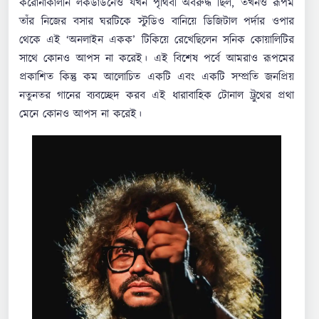
করোনাকালীন লকডাউনেও যখন পৃথিবী অবরুদ্ধ ছিল, তখনও রূপম
তাঁর নিজের বসার ঘরটিকে স্টুডিও বানিয়ে ডিজিটাল পর্দার ওপার
থেকে এই ‘অনলাইন একক’ টিকিয়ে রেখেছিলেন সনিক কোয়ালিটির
সাথে কোনও আপস না করেই। এই বিশেষ পর্বে আমরাও রূপমের
প্রকাশিত কিন্তু কম আলোচিত একটি এবং একটি সম্প্রতি জনপ্রিয়
নতুনতর গানের ব্যবচ্ছেদ করব এই ধারাবাহিক টোনাল ট্রুথের প্রথা
মেনে কোনও আপস না করেই।