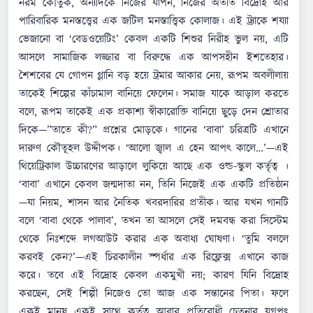
নরম কৌতুক, অন্যদিকে নিজের যাপন, নিজের অতীত বিদ্রোহ আর
পারিবারিক মনস্তত্ত্বের এক জটিল মনস্তাত্ত্বিক কোলাজ। এই ট্র্যাকে শয্যা
ভেজানো বা ‘বেডওয়েটিং’ কেবল একটি শিশুর নিরীহ ভুল নয়, এটি
আসলে সামাজিক লজ্জার বা বিরুদ্ধে এক আপসহীন ইশতেহার।
শৈশবের যে গোপন গ্লানি বড় হয়ে ট্রমার আকার নেয়, রূপম অবলীলায়
তাকেই শিল্পের কাঁচামাল বানিয়ে ফেলেন। সমাজ যাকে আড়াল করতে
বলে, রূপম তাকেই এক প্রকাশ্য স্বীকারোক্তি বানিয়ে ছুড়ে দেন শ্রোতার
দিকে—”তাতে কী?” প্রশ্নের মোড়কে। গানের ‘বাবা’ চরিত্রটি এখানে
দারুণ কৌতূহল উদ্দীপক। ‘আলো জ্বাল এ হেন আপৎ কালে…’—এই
থিয়েট্রিকাল উচ্চারণের আড়ালে লুকিয়ে আছে এক ওল্ড-স্কুল কর্তৃত্ব ।
‘বাবা’ এখানে কেবল জন্মদাতা নন, তিনি নিজেই এক একটি প্রতিষ্ঠান
—যা নিয়ম, শাসন আর নৈতিক খবরদারির প্রতীক। আর যখন গানটি
বলে ‘বাবা থেকে পালাব’, তখন তা আসলে সেই দমবন্ধ করা সিস্টেম
থেকে নিঃশব্দে লগআউট করার এক অবাধ্য ঘোষণা। ‘তুমি বললে
করবই কেন?’—এই চিরকালীন স্পর্ধার এক রিফ্লেক্স এখানে কাজ
করে। তবে এই বিদ্রোহ কেবল একমুখী নয়; কারণ যিনি বিদ্রোহ
করছেন, সেই শিল্পী নিজেও তো আজ এক সন্তানের পিতা। ফলে
একই মানুষ একই সাথে কর্তৃত্ব আবার প্রতিরোধী চেতনার যুগপৎ