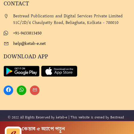
CONTACT
Bestread Publications and Digital Services Private Limited
51C/2D/4 Chaulpatty Road, Beliaghata, Kolkata - 700010
+91-9433813450
help@ketab-e.net
DOWNLOAD APP
© 2022 All Rights Reserved by ketab-e | This website is owned by Bestread
Publications and Digital Services Private Limited. Design By
Mindmine
and
কেতাব-e অ্যাপে পড়ুন
Developed By
Technophilix
.