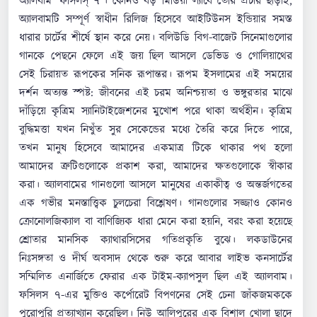
অ্যালবাম ‘ফসিলস্‌ ৭’। কোনও বড় মিডিয়া ল্যাবে তৈরি প্রচার ছাড়াই,
অ্যালবামটি সম্পূর্ণ স্বাধীন রিলিজ হিসেবে আইটিউনস ইন্ডিয়ার সমস্ত
ধারার চার্টের শীর্ষে স্থান করে নেয়। বলিউডি বিগ-বাজেট সিনেমাগুলোর
গানকে পেছনে ফেলে এই জয় ছিল আসলে ডেভিড ও গোলিয়াথের
সেই চিরায়ত রূপকের সনিক রূপান্তর। রূপম ইসলামের এই সময়ের
দর্শন অত্যন্ত স্পষ্ট: জীবনের এই চরম অনিশ্চয়তা ও ভঙ্গুরতার মাঝে
দাঁড়িয়ে কৃত্রিম স্যানিটাইজেশনের মুখোশ পরে থাকা অর্থহীন। কৃত্রিম
বুদ্ধিমত্তা যখন নিখুঁত সুর সেকেন্ডের মধ্যে তৈরি করে দিতে পারে,
তখন মানুষ হিসেবে আমাদের একমাত্র টিকে থাকার পথ হলো
আমাদের ত্রুটিগুলোকে প্রকাশ করা, আমাদের ক্ষতগুলোকে স্বীকার
করা। অ্যালবামের গানগুলো আসলে মানুষের একাকীত্ব ও অন্তর্জগতের
এক গভীর মনস্তাত্ত্বিক চুলচেরা বিশ্লেষণ। গানগুলোর সজ্জাও কোনও
ক্রোনোলজিক্যাল বা বাণিজ্যিক ধারা মেনে করা হয়নি, বরং করা হয়েছে
শ্রোতার মানসিক ক্যাথারসিসের গতিপ্রকৃতি বুঝে। লকডাউনের
নিঃসঙ্গতা ও দীর্ঘ অবসাদ থেকে শুরু করে আবার লাইভ কনসার্টের
সম্মিলিত এনার্জিতে ফেরার এক টাইম-ক্যাপসুল ছিল এই অ্যালবাম।
ফসিলস ৭-এর মুক্তিও কর্পোরেট বিপণনের সেই চেনা জাঁকজমককে
পুরোপুরি প্রত্যাখ্যান করেছিল। নিউ আলিপুরের এক বিশাল খোলা ছাদে