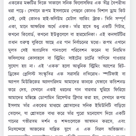
এককের মঞ্চটির দিকে তাকালে সনিক ফিলোসফির এক তীব্র বৈপরীত্য
ধরা পড়ে। সেখানে রূপম ইসলামের পেছনে কোনও বিশাল ড্রাম কিট
নেই, নেই কোনও হাই-ভলিউম মেটাল ব্যাকিং ট্র্যাক। তিনি সম্পূর্ণ
একা, মানে আক্ষরিক অর্থে একক। তাঁর হাতে শুধু একটি গিটার,
কখনো কিবোর্ড, কখনো ইউকুলেলে বা হারমোনিকা। এই কনসার্টটির
প্রধান গুরুত্ব লুকিয়ে আছে এর গান নির্বাচনের মধ্যে। রূপম এখানে
মূলত সেই অপ্রচলিত গানগুলো পরিবেশন করেন যা নিয়মিত
ফসিলসের কোলাহলে বা স্ট্রিমিং সাইটের চার্টের তাগিদে গাওয়ার
সুযোগ হয় না। এই ‘একক’ হলো আধুনিক স্ট্রিমিং অ্যাপের হিট-
ড্রিভেন প্লেলিস্ট সংস্কৃতির এক সরাসরি প্রতিরোধ। স্পটিফাই বা
অ্যাপল মিউজিকের অ্যালগরিদম আমাদের কানকে যেভাবে কন্ডিশনড
করে দেয়, যেখানে একই ধরনের গান বারবার ঘুরিয়ে ফিরিয়ে
আমাদের মস্তিষ্কে ডোপামিন রিসেপ্টর ট্রিগার করা হয়, সেখানে রূপম
ইসলাম তাঁর এককের মাধ্যমে শ্রোতাদের সনিক ইমিউনিটি বাড়িয়ে
তোলেন, যা শ্রোতাকে বাধ্য করে তাঁর পুরো মনোযোগ দিয়ে একটি
গানের গভীরতম দর্শন ও শব্দগুলোকে আস্বাদন করতে, এবং
নিঃসন্দেহে আজকের যান্ত্রিক যুগে এ এক বিরল অভিজ্ঞতা।