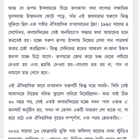
আজ যে রূপম ইসলামকে ঘিরে কলকাতা তথা বাংলার লক্ষাধিক
যুবসমাজ উন্মাদনায় ফেটে পড়ে, তাঁর এই জয়যাত্রার শুরুতে কিন্তু
লুকিয়ে ছিল এক গভীর ঐতিহাসিক প্রত্যাখ্যানের ট্রমা। ১৯৯৫ সালের ৪
সেপ্টেম্বর, কলামন্দিরের সেই অনভিপ্রেত সন্ধ্যার কথা আমাদের মনে
করতেই হয়। মঞ্চে তরুণ রূপম ইসলাম নিজের লেখা গান পারফর্ম
করার চেষ্টা করছিলেন। কিন্তু সেদিনের রকের ব্যাকরণ না-জানা উদ্ধত
জনতা মঞ্চে উঠে আসে। রূপমকে জোর করে মঞ্চ থেকে নামিয়ে
দেওয়া হয় এবং হুমকি দেওয়া হয়—বাংলায় রক হয় না, গান না
থামালে মার খেতে হবে।
এই ঐতিহাসিক ভাবে প্রত্যাখাত তরুণটি কিন্তু দমে যাননি। তিনি সেই
আঘাতকে নিজের সনিক ফুয়েল বানিয়ে নিয়েছিলেন। আর তাই ঠিক
৩০ বছর পর, সেই একই কলামন্দিরের মঞ্চে যখন ‘খাস একক ২’
কনসার্ট অনুষ্ঠিত হয়, তখন তা কেবল একটি সাধারণ শো থাকে না, তা
হয়ে ওঠে এক ঐতিহাসিক বৃত্তের সম্পূর্ণতা, এক পরম হোমকামিং।
২০২৬ সালের ১৩ ফেব্রুয়ারি মুক্তি পায় ফসিলস্‌ ব্যান্ডের নবম স্টুডিও