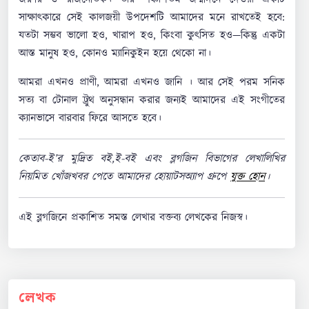
সাক্ষাৎকারে সেই কালজয়ী উপদেশটি আমাদের মনে রাখতেই হবে:
যতটা সম্ভব ভালো হও, খারাপ হও, কিংবা কুৎসিত হও—কিন্তু একটা
আস্ত মানুষ হও, কোনও ম্যানিকুইন হয়ে থেকো না।
আমরা এখনও প্রাণী, আমরা এখনও জানি । আর সেই পরম সনিক
সত্য বা টোনাল ট্রুথ অনুসন্ধান করার জন্যই আমাদের এই সংগীতের
ক্যানভাসে বারবার ফিরে আসতে হবে।
কেতাব-ই’র মুদ্রিত বই,ই-বই এবং ব্লগজিন বিভাগের লেখালিখির
নিয়মিত খোঁজখবর পেতে আমাদের হোয়াটসঅ্যাপ গ্রুপে
যুক্ত হোন
।
এই ব্লগজিনে প্রকাশিত সমস্ত লেখার বক্তব্য লেখকের নিজস্ব।
লেখক