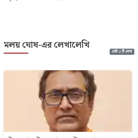
মলয় ঘোষ-এর লেখালেখি
মোট 2 টি লেখা