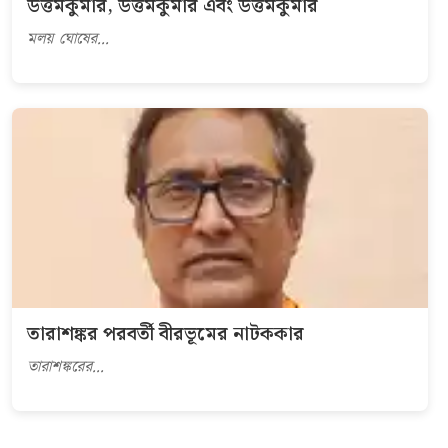
উত্তমকুমার, উত্তমকুমার এবং উত্তমকুমার
মলয় ঘোষের...
তারাশঙ্কর পরবর্তী বীরভূমের নাটককার
তারাশঙ্করের...