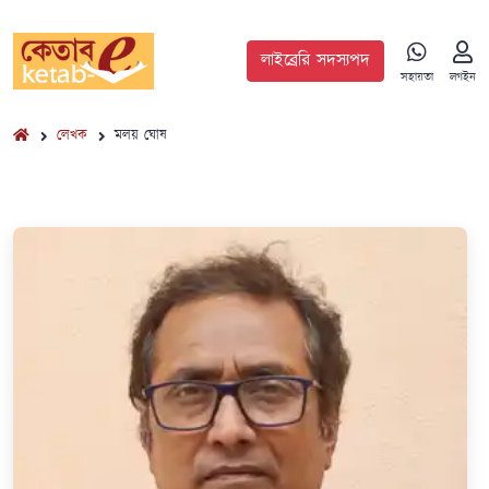
লাইব্রেরি সদস্যপদ
সহায়তা
লগইন
লেখক
মলয় ঘোষ