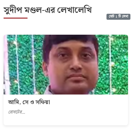
সুদীপ মণ্ডল-এর লেখালেখি
মোট 1 টি লেখা
আমি, সে ও সফিয়া
রোবটের...