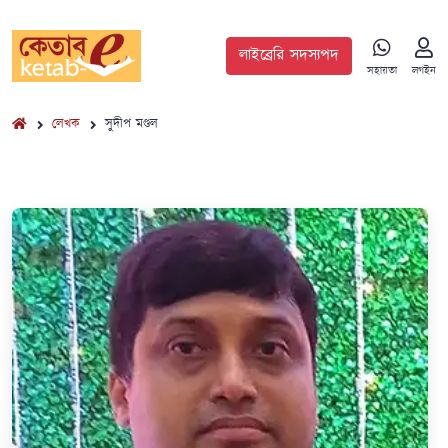
লাইব্রেরি সদস্যপদ
সহায়তা
লগইন
লেখক
সুদীপ মণ্ডল