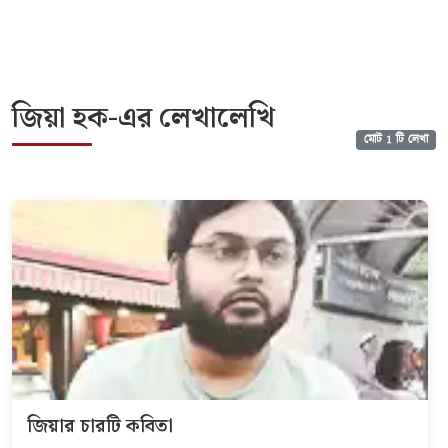
জিয়া হক-এর লেখালেখি
মোট 1 টি লেখা
জিয়ার চারটি কবিতা