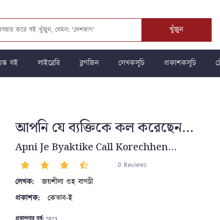
খুঁজুন
স্ত বই
লাইব্রেরি
ব্লগজিন
লেখকসূচি
প্রকাশকসূচি
ট্
আপনি যে ব্যক্তিকে কল করেছেন...
Apni Je Byaktike Call Korechhen...
0 Reviews
লেখক:
জয়শীলা গুহ বাগচী
প্রকাশক:
কেতাব-ই
প্রকাশনার বর্ষ:
2023