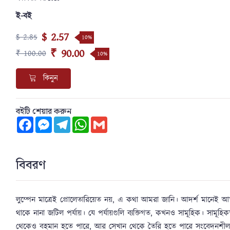
ই-বই
$ 2.57
$ 2.85
10%
₹ 90.00
₹ 100.00
10%
কিনুন
বইটি শেয়ার করুন
Facebook
Messenger
Telegram
WhatsApp
Gmail
বিবরণ
লুম্পেন মাত্রেই প্রোলেতারিয়েত নয়, এ কথা আমরা জানি। আদর্শ মানেই 
থাকে নানা জটিল পর্যায়। যে পর্যায়গুলি ব্যক্তিগত, কখনও সামূহিক। সামূহ
থেকেও বহমান হতে পারে, আর সেখান থেকে তৈরি হতে পারে সংবেদনশীলত