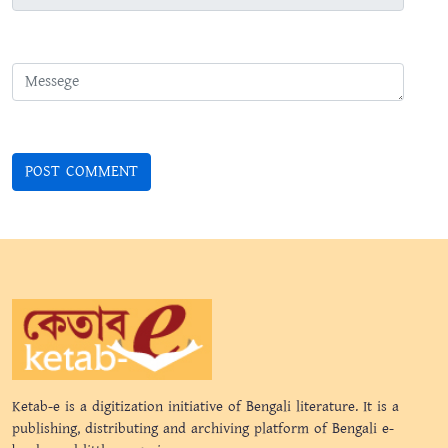
Ketab-e is a digitization initiative of Bengali literature. It is a
publishing, distributing and archiving platform of Bengali e-