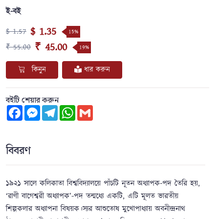
ই-বই
$ 1.35
$ 1.57
15%
₹ 45.00
₹ 55.00
19%
কিনুন
ধার করুন
বইটি শেয়ার করুন
Facebook
Messenger
Telegram
WhatsApp
Gmail
বিবরণ
১৯২১ সালে কলিকাতা বিশ্ববিদ্যালয়ে পাঁচটি নূতন অধ্যাপক-পদ তৈরি হয়,
‘রাণী বাগেশ্বরী অধ্যাপক’-পদ তন্মধ্যে একটি, এটি মূলত ভারতীয়
শিল্পকলার অধ্যাপনা বিষয়ক।স্যর আশুতোষ মুখোপাধ্যায় অবনীন্দ্রনাথ