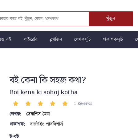
খুঁজুন
স্ত বই
লাইব্রেরি
ব্লগজিন
লেখকসূচি
প্রকাশকসূচি
ট্
বই কেনা কি সহজ কথা?
Boi kena ki sohoj kotha
1 Reviews
লেখক:
দেবাশিস মৈত্র
প্রকাশক:
বার্ডউইং পাবলিশার্স
ই-বই