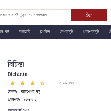
খুঁজুন
স্ত বই
লাইব্রেরি
ব্লগজিন
লেখকসূচি
প্রকাশকসূচি
ট্
বিচিন্তা
Bichinta
0 Reviews
লেখক:
রাজশেখর বসু
প্রকাশক:
কেতাব-ই
প্রকাশনার বর্ষ:
১৯৫৫