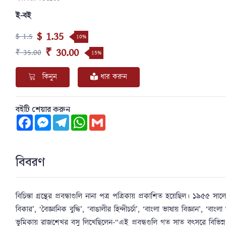
ই-বই
$ 1.35
$ 1.5
10%
₹ 30.00
₹ 35.00
15%
কিনুন
ধার করুন
বইটি শেয়ার করুন
Facebook
Messenger
Telegram
WhatsApp
Gmail
বিবরণ
বিচিন্তা গ্রন্থের প্রবন্ধাগুলি নানা পত্র পত্রিকায় প্রকাশিত হয়েছিল। ১৯৫৫ সাল
বিকার’, ‘বৈজ্ঞানিক বুদ্ধি’, ‘বাঙালীর হিন্দীচর্চা’, ‘বাংলা ভাষায় বিজ্ঞান’, ‘ব
ভূমিকায় রাজশেখর বসু লিখেছিলেন-“এই প্রবন্ধগুলি গত সাত বৎসরে বিভিন্ন পত