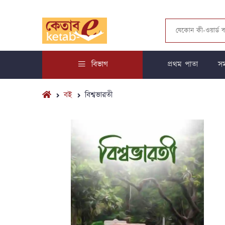
বিভাগ
প্রথম পাতা
সম
বই
বিশ্বভারতী