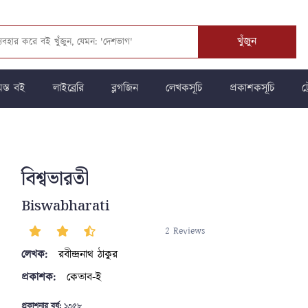
খুঁজুন
স্ত বই
লাইব্রেরি
ব্লগজিন
লেখকসূচি
প্রকাশকসূচি
ট্
বিশ্বভারতী
Biswabharati
2 Reviews
লেখক:
রবীন্দ্রনাথ ঠাকুর
প্রকাশক:
কেতাব-ই
প্রকাশনার বর্ষ:
১৩৫৮