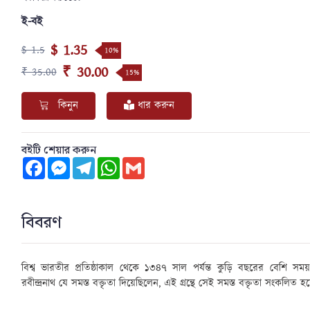
ই-বই
$ 1.35
$ 1.5
10%
₹ 30.00
₹ 35.00
15%
কিনুন
ধার করুন
বইটি শেয়ার করুন
Facebook
Messenger
Telegram
WhatsApp
Gmail
বিবরণ
বিশ্ব ভারতীর প্রতিষ্ঠাকাল থেকে ১৩৪৭ সাল পর্যন্ত কুড়ি বছরের বেশি সময় ধ
রবীন্দ্রনাথ যে সমস্ত বক্তৃতা দিয়েছিলেন, এই গ্রন্থে সেই সমস্ত বক্তৃতা সংকলিত হ