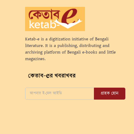
Ketab-e is a digitization initiative of Bengali
literature. It is a publishing, distributing and
archiving platform of Bengali e-books and little
magazines.
গ্রাহক হোন