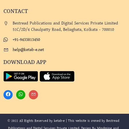
CONTACT
Bestread Publications and Digital Services Private Limited
51C/2D/4 Chaulpatty Road, Beliaghata, Kolkata - 700010
+91-9433813450
help@ketab-e.net
DOWNLOAD APP
© 2022 All Rights Reserved by ketab-e | This website is owned by Bestread
Publications and Digital Services Private Limited. Design By
Mindmine
and