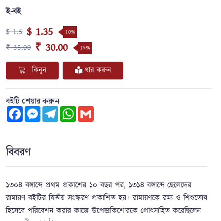
ই-বই
$ 1.35
$ 1.5
10%
₹ 30.00
₹ 35.00
15%
কিনুন
ধার করুন
বইটি শেয়ার করুন
Facebook
Messenger
Telegram
WhatsApp
Gmail
বিবরণ
১৩০৪ বঙ্গাব্দে প্রথম প্রকাশের ১০ বছর পর, ১৩১৪ বঙ্গাব্দে ছেলেদের
রামায়ণ বইটির দ্বিতীয় সংস্করণ প্রকাশিত হয়। রামায়ণকে রম্য ও শিশুতোষ
হিসেবে পরিবেশন করার কাজে উপেন্দ্রকিশোরকে প্রোৎসাহিত করেছিলেন