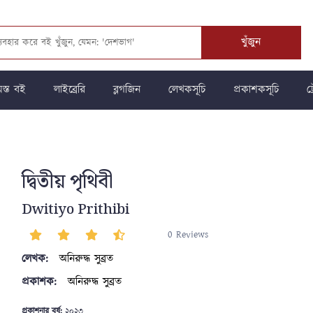
খুঁজুন
স্ত বই
লাইব্রেরি
ব্লগজিন
লেখকসূচি
প্রকাশকসূচি
ট্
দ্বিতীয় পৃথিবী
Dwitiyo Prithibi
0 Reviews
লেখক:
অনিরুদ্ধ সুব্রত
প্রকাশক:
অনিরুদ্ধ সুব্রত
প্রকাশনার বর্ষ:
২০২৩