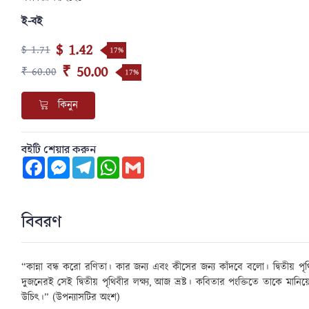
ই-বই
$ 1.42
$ 1.71
17%
₹ 50.00
₹ 60.00
17%
কিনুন
বইটি শেয়ার করুন
Facebook
Messenger
Telegram
WhatsApp
Gmail
বিবরণ
“
কান্না বন্ধ করো রণিতা। কার জন্য এবং কীসের জন্য কাঁদবে বলো। দ্বিতীয় পৃথি
দুজনেরই সেই দ্বিতীয় পৃথিবীর লক্ষ্য
,
আজ ভ্রষ্ট। কবিতার পংক্তিতে তাকে মানি
উচিৎ।
”
(উপন্যাসটির অংশ)