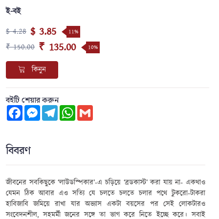
ই-বই
$ 3.85
$ 4.28
11%
₹ 135.00
₹ 150.00
10%
কিনুন
বইটি শেয়ার করুন
Facebook
Messenger
Telegram
WhatsApp
Gmail
বিবরণ
জীবনের সবকিছুকে ‘লাউডস্পিকার’-এ চড়িয়ে ‘ব্রডকাস্ট’ করা যায় না- একথাও
যেমন ঠিক আবার এও সত্যি যে চলতে চলতে চলার পথে টুকরো-টাকরা
হাবিজাবি জমিয়ে রাখা যার অভ্যাস একটা বয়সের পর সেই লোকটারও
সংবেদনশীল
,
সহমর্মী জনের সঙ্গে তা ভাগ করে নিতে ইচ্ছে করে। সবাই