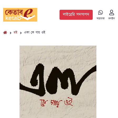
লাইব্রেরি সদস্যপদ
সহায়তা
লগইন
বই
একা কে গায় ওই