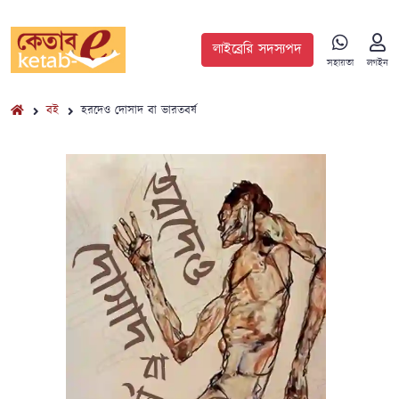
লাইব্রেরি সদস্যপদ
সহায়তা
লগইন
বই
হরদেও দোসাদ বা ভারতবর্ষ