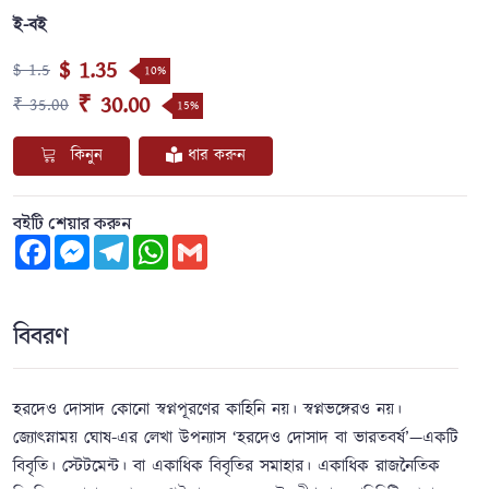
ই-বই
$ 1.35
$ 1.5
10%
₹ 30.00
₹ 35.00
15%
কিনুন
ধার করুন
বইটি শেয়ার করুন
Facebook
Messenger
Telegram
WhatsApp
Gmail
বিবরণ
হরদেও দোসাদ কোনো স্বপ্নপূরণের কাহিনি নয়। স্বপ্নভঙ্গেরও নয়।
জ্যোৎস্নাময় ঘোষ-এর লেখা উপন্যাস ‘হরদেও দোসাদ বা ভারতবর্ষ’—একটি
বিবৃতি। স্টেটমেন্ট। বা একাধিক বিবৃতির সমাহার। একাধিক রাজনৈতিক