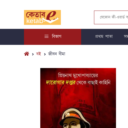
বিভাগ
প্রথম পাতা
সম
বই
জীবন বীমা