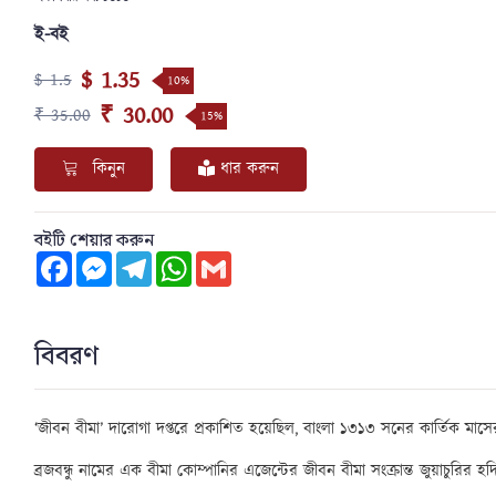
ই-বই
$ 1.35
$ 1.5
10%
₹ 30.00
₹ 35.00
15%
কিনুন
ধার করুন
বইটি শেয়ার করুন
Facebook
Messenger
Telegram
WhatsApp
Gmail
বিবরণ
‘
জীবন বীমা’ দারোগা দপ্তরে
প্রকাশিত হয়েছিল
,
বাংলা ১৩
১৩
সনের
কার্তিক
মাসে
ব্রজবন্ধু নামের এক বীমা কোম্পানির এজেন্টের জীবন বীমা সংক্রান্ত জুয়াচুরির 