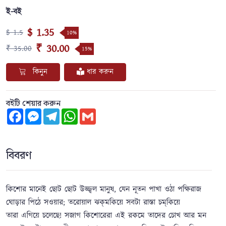
ই-বই
$ 1.35
$ 1.5
10%
₹ 30.00
₹ 35.00
15%
কিনুন
ধার করুন
বইটি শেয়ার করুন
Facebook
Messenger
Telegram
WhatsApp
Gmail
বিবরণ
কিশোর মানেই ছোট ছোট উজ্জ্বল মানুষ, যেন নূতন পাখা ওঠা পক্ষিরাজ
ঘোড়ার পিঠে সওয়ার; তরোয়াল ঝক্‌মকিয়ে সবটা রাস্তা চম্‌কিয়ে
তারা এগিয়ে চলেছে! সজাগ কিশোরেরা এই রকমে তাদের চোখ আর মন