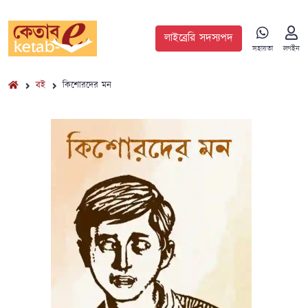
লাইব্রেরি সদস্যপদ
সহায়তা
লগইন
বই
কিশোরদের মন