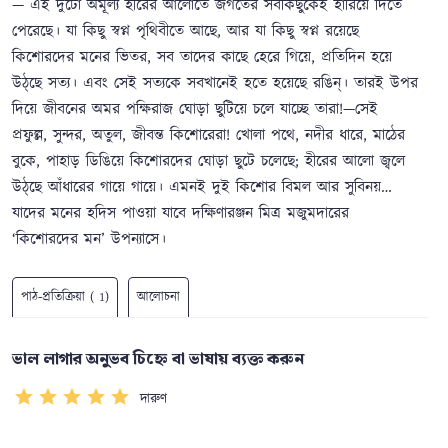
— এই দুটো অমূল্য হীরের আলোতে জগতের সবকিছুকেই হারিয়ে দিতে
পেরেছে। যা কিছু স্বপ্ন পৃথিবীতে আছে, আর যা কিছু স্বপ্ন রয়েছে
কিশোরদের মনের ভিতর, সব তাদের কাছে হেরে গিয়ে, প্রতিদিন হয়ে
উঠ্‌ছে সত্য। এবং সেই সত্যকে সবখানেই হতে হয়েছে রঙিন্‌। তারই উপর
দিয়ে জীবনের অমর পক্ষিরাজ ঘোড়া ছুটিয়ে চলে যাচ্ছে তারা!—সেই
প্রফুল্ল, সুন্দর, অতুল, জীবন্ত কিশোরেরা! খোলা পথে, নদীর ধারে, মাঠের
বুকে, পাহাড় ডিঙিয়ে কিশোরদের ঘোড়া ছুটে চলেছে; হীরের আলো জ্বলে
উঠ্‌ছে আঁধারের গায়ে গায়ে। এমনই দুই কিশোর বিমল আর সুবিনয়…
যাদের মনের হদিস পাওয়া যাবে দক্ষিণারঞ্জন মিত্র মজুমদারের
‘কিশোরদের মন’ উপন্যাসে।
পাঠ-প্রতিক্রিয়া ( 1)
আলোচনা
ভাল লাগার অনুভব চিহ্নে বা ভাষায় ব্যক্ত করুন
দারুণ