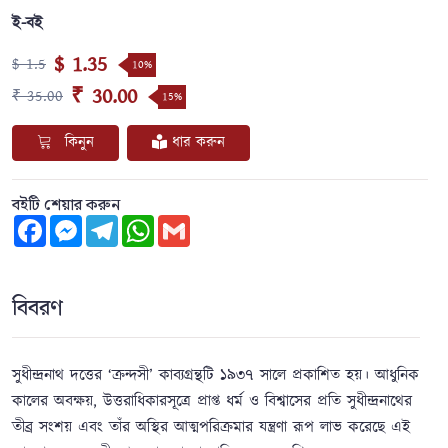
ই-বই
$ 1.35
$ 1.5
10%
₹ 30.00
₹ 35.00
15%
কিনুন
ধার করুন
বইটি শেয়ার করুন
Facebook
Messenger
Telegram
WhatsApp
Gmail
বিবরণ
সুধীন্দ্রনাথ দত্তের ‘ক্রন্দসী’ কাব্যগ্রন্থটি ১৯৩৭ সালে প্রকাশিত হয়। আধুনিক
কালের অবক্ষয়, উত্তরাধিকারসূত্রে প্রাপ্ত ধর্ম ও বিশ্বাসের প্রতি সুধীন্দ্রনাথের
তীব্র সংশয় এবং তাঁর অস্থির আত্মপরিক্রমার যন্ত্রণা রূপ লাভ করেছে এই