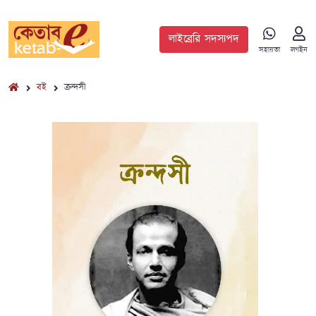
লাইব্রেরি সদস্যপদ
সহায়তা
লগইন
বই
ক্রন্দসী