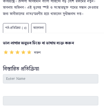
কাব্যগ্রন্থে। ক্রন্দসী আবহমান বাংলা সাহিত্যে বড় বেশি রকমের নতুন।
ভাবনায় অভিনব। এই দুঃসহ স্পষ্ট ও সংস্কারমুক্ত পথের সন্ধান দেওয়ার
জন্য ভাবীকালের প্রাতঃস্মরণীয় হয়ে থাকবেন সুধীন্দ্রনাথ দত্ত।
পাঠ-প্রতিক্রিয়া ( 0)
আলোচনা
ভাল লাগার অনুভব চিহ্নে বা ভাষায় ব্যক্ত করুন
দারুণ
বিস্তারিত প্রতিক্রিয়া