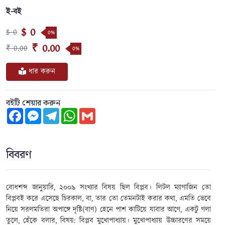
ই-বই
$ 0
$ 0
0%
₹ 0.00
₹ 0.00
0%
ধার করুন
বইটি শেয়ার করুন
Facebook
Messenger
Telegram
WhatsApp
Gmail
বিবরণ
বোধশব্দ জানুয়ারি
,
২০০৯ সংখ্যার বিষয় ছিল বিপ্লব। লিটল ম্যাগাজিন তো
বিপ্লবই করে এসেছে চিরকাল
,
বা
,
তার তো তেমনটাই করার কথা
,
এমতি ভেবে
নিয়ে সরলমতিরা অপাঙ্গে দৃষ্টি(বাণ) হেনে পাশ কাটিয়ে যাবার আগে
,
একটু গলা
তুলে
,
হেঁকে বলার
,
বিষয়: বিপ্লব মুখোপাধ্যায়। মুখোপাধ্যায় উচ্চারণের সময়ে