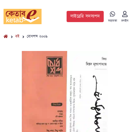
লাইব্রেরি সদস্যপদ
সহায়তা
লগইন
বই
বোধশব্দ ২০০৯