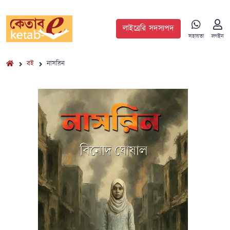
লাইব্রেরি সদস্যপদ
সহায়তা
লগইন
বই
নাসরিন