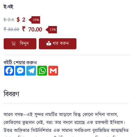
ই-বই
$ 2
$ 2.5
20%
₹ 70.00
₹ 80.00
13%
কিনুন
ধার করুন
বইটি শেয়ার করুন
Facebook
Messenger
Telegram
WhatsApp
Gmail
বিবরণ
আরব বসন্ত—এই সুন্দর নামটির আড়ালে কিন্তু কোনো দখিনা বাতাস,
কোকিলের কুহুতান নেই, বরং তার বদলে রয়েছে এক রক্তক্ষয়ী ইতিহাস।
উত্তর আফ্রিকার তিউনিশিয়ার এক সামান্য সবজিওলা বুয়াজিজির আত্মাহুতির