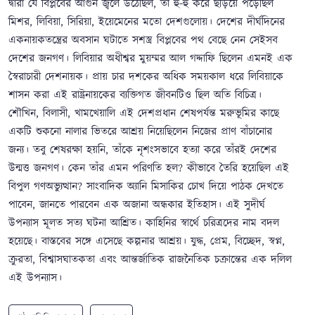
দ্বারা যে বিপ্লবের আগুন জ্বলে উঠেছিল, তা হু-হু করে ছড়িয়ে পড়েছিল
মিশর, লিবিয়া, সিরিয়া, ইয়েমেনের মতো দেশগুলোয়। দেশের দীর্ঘদিনের
একনায়কতন্ত্রের অবসান ঘটাতে সশস্ত্র বিপ্লবের পথ বেছে নেন সেইসব
দেশের জনগণ। লিবিয়ার অধীশ্বর মুয়ম্মর আল গদ্দাফি ছিলেন এমনই এক
স্বৈরাচারী দেশনায়ক। প্রায় চার দশকের অধিক সময়কাল ধরে লিবিয়াকে
শাসন করা এই রাষ্ট্রনায়কের ব্যক্তিগত জীবনটিও ছিল অতি বিচিত্র।
শৌখিন, বিলাসী, খামখেয়ালি এই দেশপ্রধান শেষপর্যন্ত মরুভূমির কাছে
একটি শুকনো নালার ভিতরে আশ্রয় নিয়েছিলেন নিজের প্রাণ বাঁচানোর
জন্য। তবু শেষরক্ষা হয়নি, তাঁকে নৃশংসভাবে হত্যা করে তাঁরই দেশের
উন্মত্ত জনগণ। কেন তাঁর এমন পরিণতি হল? কীভাবে তৈরি হয়েছিল এই
বিপুল গণঅভ্যুত্থান? সাংবাদিক অ্যানি মিসাকির চোখ দিয়ে পাঠক দেখতে
পাবেন, জানতে পারবেন এক অজানা অন্ধকার ইতিহাস। এই সুদীর্ঘ
উপন্যাস মূলত সত্য ঘটনা আশ্রিত। কাহিনির স্বার্থে চরিত্রদের নাম বদল
হয়েছে। বাস্তবের সঙ্গে এসেছে কল্পনার আশ্রয়। যুদ্ধ, প্রেম, বিচ্ছেদ, স্বপ্ন,
ক্রুরতা, বিশ্বাসঘাতকতা এবং আন্তর্জাতিক রাজনৈতিক চক্রান্তের এক দলিল
এই উপন্যাস।