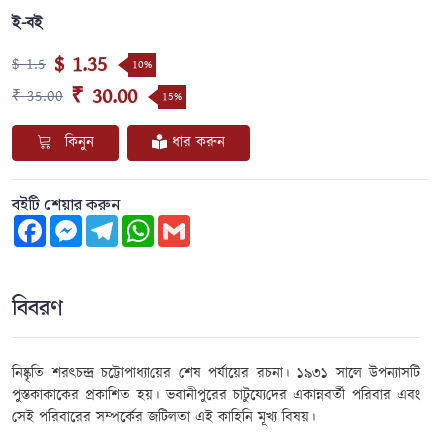
ই-বই
$ 1.35
$ 1.5
10%
₹ 30.00
₹ 35.00
15%
কিনুন
ধার করুন
বইটি শেয়ার করুন
Facebook
Messenger
Telegram
WhatsApp
Gmail
বিবরণ
নিষ্কৃতি
শরৎচন্দ্র চট্টোপাধ্যা
য়ের শেষ পর্যায়ের রচনা। ১৯৩১ সালে উপন্যাসটি
পুস্তকাকাকের প্রকাশিত হয়।
ভবানীপুরের চাটুয্যে
দের
একান্নবর্তী পরিবার
এবং
সেই পরিবারের স
ম্পর্কের জটিলতা
এই কাহিনি মূখ্য বিষয়।