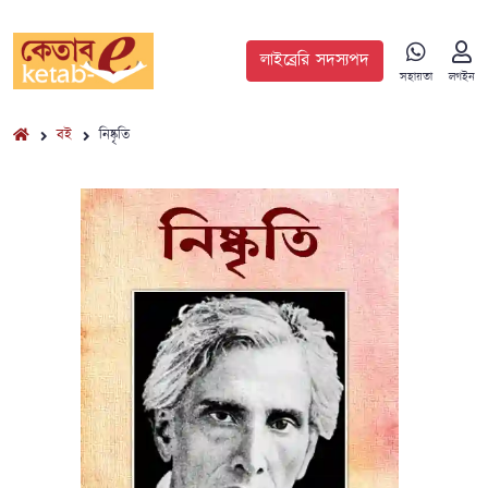
লাইব্রেরি সদস্যপদ
সহায়তা
লগইন
বই
নিষ্কৃতি