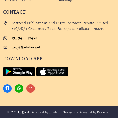
CONTACT
Bestread Publications and Digital Services Private Limited
51C/2D/4 Chaulpatty Road, Beliaghata, Kolkata - 700010
+91-9433813450
help@ketab-e.net
DOWNLOAD APP
© 2022 All Rights Reserved by ketab-e | This website is owned by Bestread