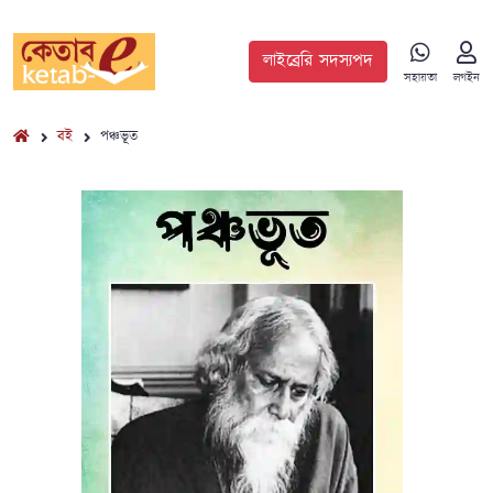
লাইব্রেরি সদস্যপদ
সহায়তা
লগইন
বই
পঞ্চভূত