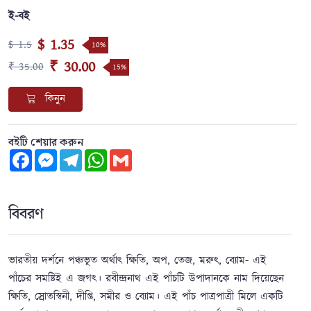
ই-বই
$ 1.35
$ 1.5
10%
₹ 30.00
₹ 35.00
15%
কিনুন
বইটি শেয়ার করুন
Facebook
Messenger
Telegram
WhatsApp
Gmail
বিবরণ
ভারতীয় দর্শনে পঞ্চভূত অর্থাৎ ক্ষিতি, অপ, তেজ, মরুৎ, ব্যোম- এই
পাঁচের সমষ্টিই এ জগৎ। রবীন্দ্রনাথ এই পাঁচটি উপাদানকে নাম দিয়েছেন
ক্ষিতি, স্রোতস্বিনী, দীপ্তি, সমীর ও ব্যোম। এই পাঁচ পাত্রপাত্রী মিলে একটি