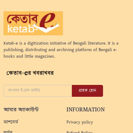
Ketab-e is a digitization initiative of Bengali literature. It is a
publishing, distributing and archiving platform of Bengali e-
books and little magazines.
গ্রাহক হোন
আমার অ্যাকাউন্ট
INFORMATION
ড্যাশবোর্ড
Privacy policy
অর্ডার
Refund Policy