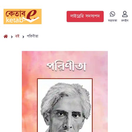
লাইব্রেরি সদস্যপদ
সহায়তা
লগইন
বই
পরিণীতা