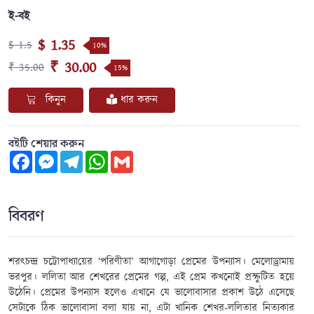
ই-বই
$ 1.35
$ 1.5
10%
₹ 30.00
₹ 35.00
15%
কিনুন
ধার করুন
বইটি শেয়ার করুন
Facebook
Messenger
Telegram
WhatsApp
Gmail
বিবরণ
শরৎচন্দ্র চট্টোপাধ্যা
য়ের ‘
পরিণীতা
’
আগাগোড়া প্রেমের উপন্যাস।
মেলোড্রামায়
ভরপুর।
ললিতা আর শেখরের প্রেমের গল্প
, এই
প্রেম কখনোই প্রস্ফুটিত হয়ে
উঠেনি
।
প্রেমের উপন্যাস হলেও এখানে যে ভালোবাসার প্রকাশ উঠে এসেছে
সেটাকে ঠিক ভালোবাসা
বলা যায় না, এটা খানিক শেখর-ললিতার
নিত্যকার