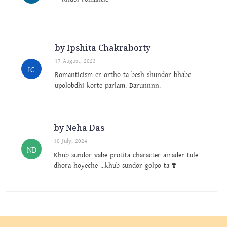
by Ipshita Chakraborty
17 August, 2023
IC
Romanticism er ortho ta besh shundor bhabe
upolobdhi korte parlam. Darunnnn.
by Neha Das
10 July, 2024
ND
Khub sundor vabe protita character amader tule
dhora hoyeche ...khub sundor golpo ta ❣️