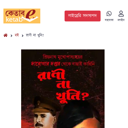
লাইব্রেরি সদস্যপদ
সহায়তা
লগইন
বই
রাণী না খুনি?