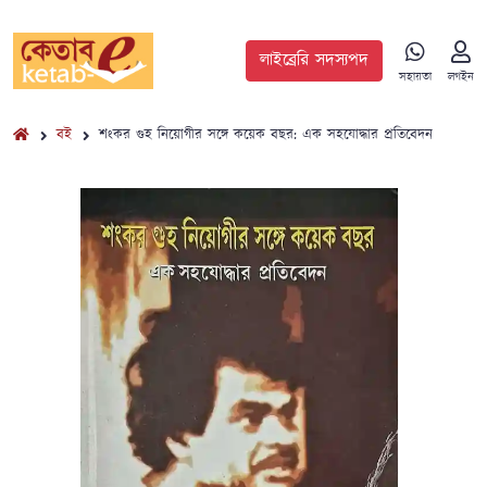
লাইব্রেরি সদস্যপদ
সহায়তা
লগইন
বই
শংকর গুহ নিয়োগীর সঙ্গে কয়েক বছর: এক সহযোদ্ধার প্রতিবেদন