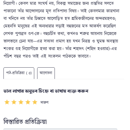
নিয়োগী। কেবল মাত্র সংঘর্ষ নয়, বিকল্প সমাজের জন্য প্রস্তুতির সলতে
পাকানো তাঁর আন্দোলনের মূল প্রতিপাদ্য বিষয়। তাই কেবলমাত্র কারখানা
বা খনিতে নয় তাঁর চিন্তাতে আলোড়িত হত শ্রমিকজীবনের অন্দরমহলও;
মেহনতি মানুষের এই অন্যধারার লড়াই বহুজনের মত আকর্ষণ করেছিল
লেখক পুণ্যব্রত গুণ-কে। বহুচর্চিত কথা, কখনও শত্রুর আয়নায় নিজেকে
ভালভাবে চেনা যায়—এর সত্যতা প্রমাণ হয় যখন নিরস্ত্র ও ঘুমন্ত অবস্থায়
শংকর গুহ নিয়োগীকে হত্যা করা হয়। তাঁর শহাদৎ (শহিদ হওয়ার)-এর
পঁচিশ বছর পরও তাই এই সংকলন পাঠককে ভাবাবে।
পাঠ-প্রতিক্রিয়া ( 0)
আলোচনা
ভাল লাগার অনুভব চিহ্নে বা ভাষায় ব্যক্ত করুন
দারুণ
বিস্তারিত প্রতিক্রিয়া