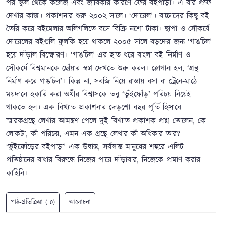
পর স্কুল থেকে কলেজ এবং জীবিকার কারণে ফের বইপাড়া। এ বার প্রুফ
দেখার কাজ। প্রকাশনার শুরু ২০০২ সালে। ‘দোয়েল’। বাচ্চাদের কিছু বই
তৈরি করে বইমেলার অলিগলিতে বসে বিক্রি নশো টাকা। ছাপা ও সৌকর্যে
দোয়েলের বইগুলি ফুলকি হয়ে থাকলে ২০০৫ সালে বড়দের জন্য ‘গাঙচিল’
হয়ে দাঁড়াল বিস্ফোরণ। ‘গাঙচিল’-এর হাত ধরে বাংলা বই নির্মাণ ও
সৌকর্যে বিশ্বমানকে ছোঁয়ার স্বপ্ন দেখতে শুরু করল। স্লোগান হল, ‘গ্রন্থ
নির্মাণ করে গাঙচিল’। কিন্তু না, সবজি নিয়ে রাস্তায় বসা বা ট্রেনে-মাঠে
ময়দানে হকারি করা অধীর বিশ্বাসকে তবু ‘ভুঁইফোঁড়’ পরিচয় নিয়েই
থাকতে হল। এক বিখ্যাত প্রকাশনার দেড়শো বছর পূর্তি হিসাবে
স্মারকগ্রন্থে লেখার আমন্ত্রণ পেলে দুই বিখ্যাত প্রকাশক প্রশ্ন তোলেন, কে
লোকটা, কী পরিচয়, এমন এক গ্রন্থে লেখার কী অধিকার তার?
‘ভুঁইফোঁড়ের বইপাড়া’ এক উদ্বাস্তু, সর্বস্বান্ত মানুষের শহুরে এলিট
প্রতিষ্ঠানের বাধার বিরুদ্ধে নিজের পায়ে দাঁড়াবার, নিজেকে প্রমাণ করার
কাহিনি।
পাঠ-প্রতিক্রিয়া ( 0)
আলোচনা