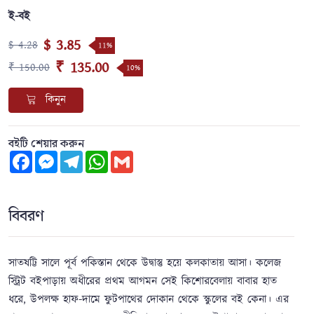
ই-বই
$ 3.85
$ 4.28
11%
₹ 135.00
₹ 150.00
10%
কিনুন
বইটি শেয়ার করুন
Facebook
Messenger
Telegram
WhatsApp
Gmail
বিবরণ
সাতষট্টি সালে পূর্ব পকিস্তান থেকে উদ্বাস্তু হয়ে কলকাতায় আসা। কলেজ
স্ট্রিট বইপাড়ায় অধীরের প্রথম আগমন সেই কিশোরবেলায় বাবার হাত
ধরে, উপলক্ষ হাফ-দামে ফুটপাথের দোকান থেকে স্কুলের বই কেনা। এর