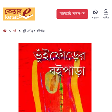
লাইব্রেরি সদস্যপদ
সহায়তা
লগইন
বই
ভুঁইফোঁড়ের বইপাড়া