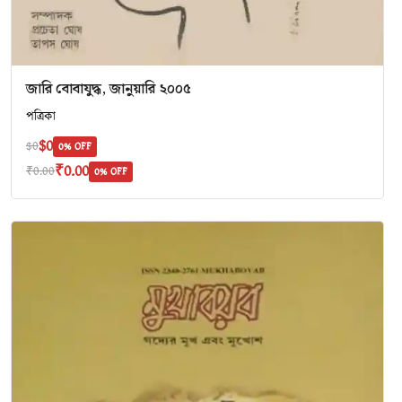
জারি বোবাযুদ্ধ, জানুয়ারি ২০০৫
পত্রিকা
$0
$0
0% OFF
₹0.00
₹0.00
0% OFF