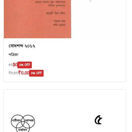
বোধশব্দ ২০১২
পত্রিকা
$0
$0
0% OFF
₹0.00
₹0.00
0% OFF