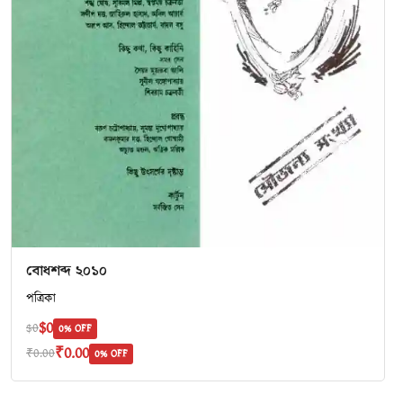
বোধশব্দ ২০১০
পত্রিকা
$0
$0
0% OFF
₹0.00
₹0.00
0% OFF