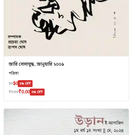
জারি বোবাযুদ্ধ, জানুয়ারি ২০০৯
পত্রিকা
$0
$0
0% OFF
₹0.00
₹0.00
0% OFF