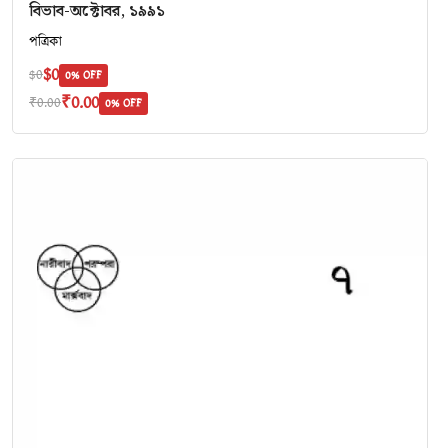
বিভাব-অক্টোবর, ১৯৯১
পত্রিকা
$0
$0
0% OFF
₹0.00
₹0.00
0% OFF