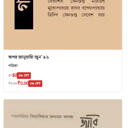
অপর জানুয়ারি-জুন’ ৯৬
পত্রিকা
$0
$0
0% OFF
₹0.00
₹0.00
0% OFF