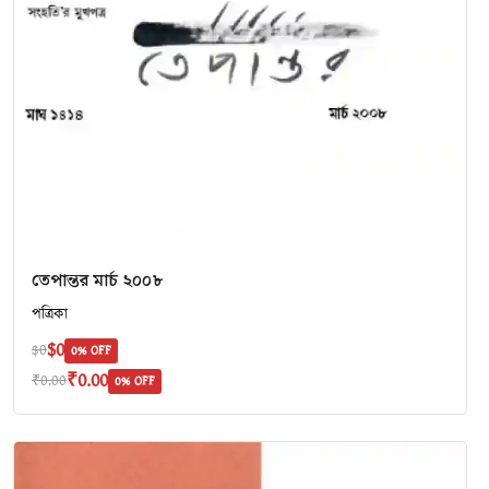
তেপান্তর মার্চ ২০০৮
পত্রিকা
$0
$0
0% OFF
₹0.00
₹0.00
0% OFF