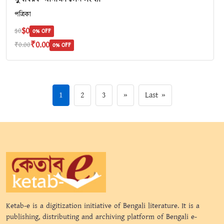
পত্রিকা
$0
$0
0% OFF
₹0.00
₹0.00
0% OFF
1
2
3
»
Last »
Ketab-e is a digitization initiative of Bengali literature. It is a
publishing, distributing and archiving platform of Bengali e-