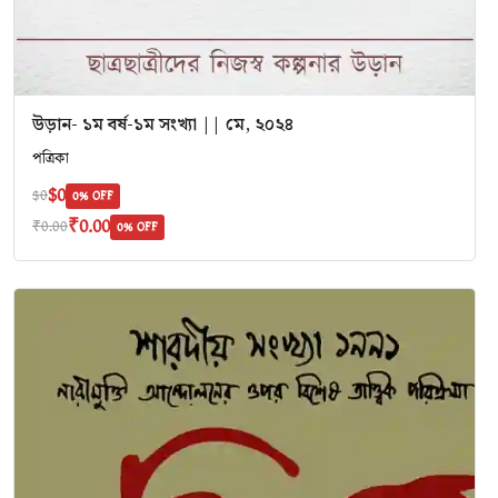
উড়ান- ১ম বর্ষ-১ম সংখ্যা || মে, ২০২৪
পত্রিকা
$0
$0
0% OFF
₹0.00
₹0.00
0% OFF