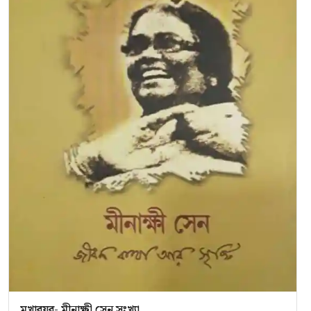
মুখাবয়ব- মীনাক্ষী সেন সংখ্যা