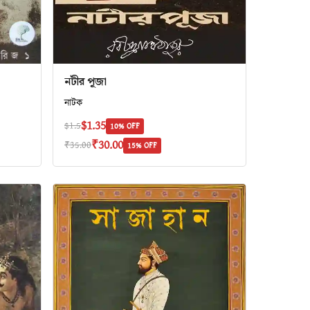
নটীর পূজা
নাটক
$1.35
$1.5
10% OFF
₹30.00
₹35.00
15% OFF