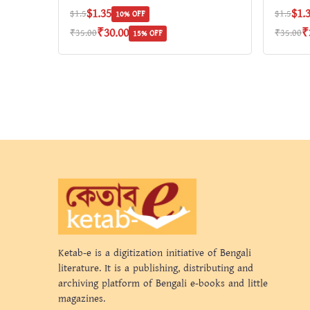
$1.35
$1.
$1.5
$1.5
10% OFF
₹30.00
₹
₹35.00
₹35.00
15% OFF
Ketab-e is a digitization initiative of Bengali
literature. It is a publishing, distributing and
archiving platform of Bengali e-books and little
magazines.