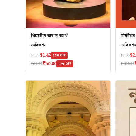
থিয়েটার অব দা আর্থ
নির্বাচিত 
ননফিকশন
ননফিকশন
$1.42
$2
$1.71
$2.85
17% OFF
₹50.00
₹60.00
₹100.00
17% OFF