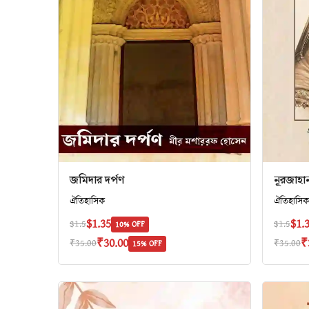
জমিদার দর্পণ
নূরজাহা
ঐতিহাসিক
ঐতিহাসি
$1.35
$1.
$1.5
$1.5
10% OFF
₹30.00
₹
₹35.00
₹35.00
15% OFF