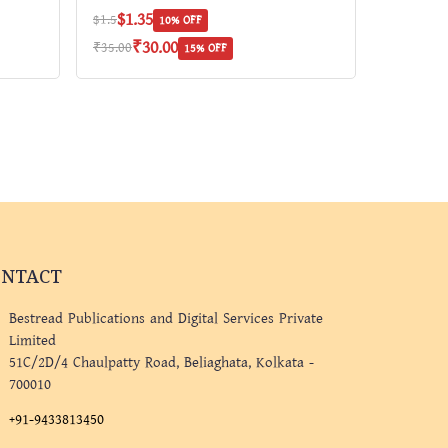
$1.35
$1.5
10% OFF
₹30.00
₹35.00
15% OFF
ONTACT
Bestread Publications and Digital Services Private
Limited
51C/2D/4 Chaulpatty Road, Beliaghata, Kolkata -
700010
+91-9433813450