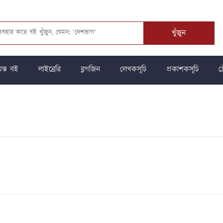
খুঁজুন
স্ত বই
লাইব্রেরি
ব্লগজিন
লেখকসূচি
প্রকাশকসূচি
ট্