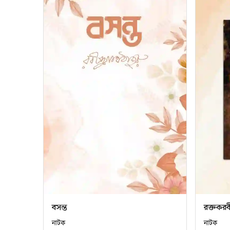
বসন্ত
রক্তকরব
নাটক
নাটক