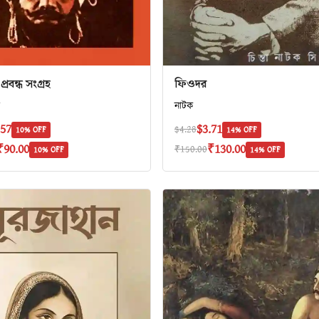
প্রবন্ধ সংগ্রহ
ফিওদর
নাটক
.57
$3.71
$4.28
10% OFF
14% OFF
₹90.00
₹130.00
₹150.00
10% OFF
14% OFF