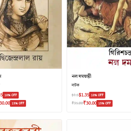
ন
নল দময়ন্তী
ক
নাটক
35
$1.35
$1.5
10% OFF
10% OFF
30.00
₹30.00
₹35.00
15% OFF
15% OFF