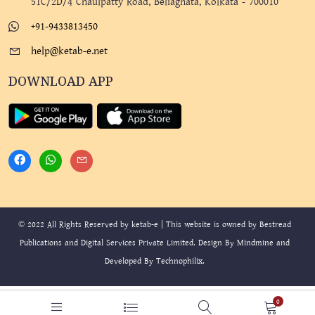
51C/2D/4 Chaulpatty Road, Beliaghata, Kolkata - 700010
+91-9433813450
help@ketab-e.net
DOWNLOAD APP
© 2022 All Rights Reserved by ketab-e | This website is owned by Bestread
Publications and Digital Services Private Limited. Design By
Mindmine
and
Developed By
Technophilix
.
0