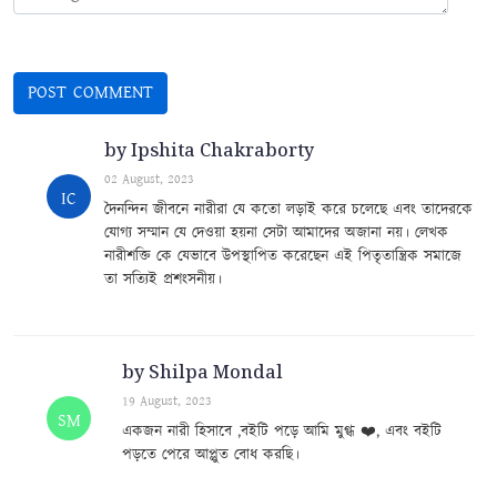
by Ipshita Chakraborty
02 August, 2023
IC
দৈনন্দিন জীবনে নারীরা যে কতো লড়াই করে চলেছে এবং তাদেরকে
যোগ্য সম্মান যে দেওয়া হয়না সেটা আমাদের অজানা নয়। লেখক
নারীশক্তি কে যেভাবে উপস্থাপিত করেছেন এই পিতৃতান্ত্রিক সমাজে
তা সত্যিই প্রশংসনীয়।
by Shilpa Mondal
19 August, 2023
SM
একজন নারী হিসাবে ,বইটি পড়ে আমি মুগ্ধ ❤️, এবং বইটি
পড়তে পেরে আপ্লুত বোধ করছি।