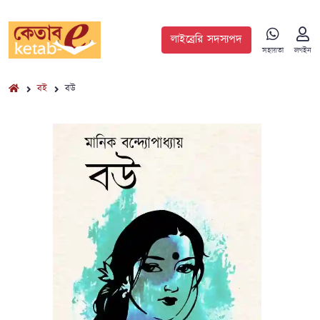
লাইব্রেরি সদস্যপদ
সহায়তা
লগইন
বই
বউ