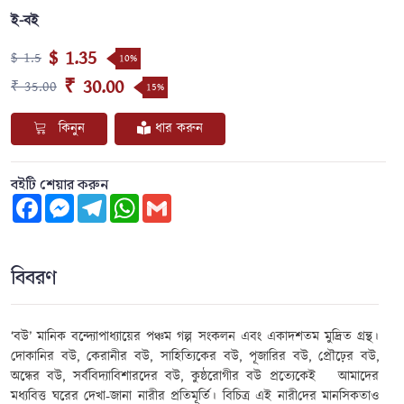
ই-বই
$ 1.35
$ 1.5
10%
₹ 30.00
₹ 35.00
15%
কিনুন
ধার করুন
বইটি শেয়ার করুন
Facebook
Messenger
Telegram
WhatsApp
Gmail
বিবরণ
‘বউ’ মানিক বন্দ্যোপাধ্যায়ের পঞ্চম গল্প সংকলন এবং একাদশতম মুদ্রিত গ্রন্থ।
দোকানির বউ
,
কেরানীর বউ
,
সাহিত্যিকের বউ
,
পূজারির বউ
,
প্রৌঢ়ের বউ
,
অন্ধের বউ
,
সর্ববিদ্যাবিশারদের বউ
,
কুষ্ঠরোগীর বউ প্রত্যেকেই
আমাদের
মধ্যবিত্ত ঘরের দেখা-জানা নারীর প্রতিমূর্তি। বিচিত্র
এই
নারী
দের
মানসিকতাও