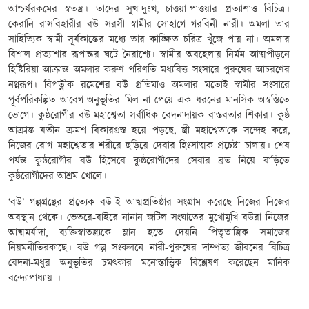
আশ্চর্যরকমের স্বতন্ত্র। তাদের সুখ-দুঃখ
,
চাওয়া-পাওয়ার প্রত্যাশাও বিচিত্র।
কেরানি রাসবিহারীর বউ সরসী স্বামীর সোহাগে গরবিনী নারী। অমলা তার
সাহিত্যিক স্বামী সূর্যকান্তের মধ্যে তার কাঙ্ক্ষিত চরিত্র খুঁজে পায় না। অমলার
বিশাল প্রত্যাশা
র
রূপান্তর ঘটে নৈরাশ্যে। স্বামীর অবহেলায় নির্মম আত্মপীড়নে
হিষ্টিরিয়া আক্রান্ত অমলার করুণ পরিণতি মধ্যবিত্ত সংসারে পুরুষের আচরণের
নগ্নরূপ। বিপত্নীক রমেশের বউ প্রতিমাও অমলার মতোই স্বামীর সংসারে
পূর্বপরিকল্পিত আবেগ-অনুভূতির মিল না পেয়ে এক ধরনের মানসিক অস্বস্তিতে
ভোগে। কুষ্ঠরোগীর বউ মহাশ্বেতা সর্বাধিক বেদনাদায়ক বাস্তবতার শিকার। কুষ্ঠ
আক্রান্ত
যতীন ক্রমশ বিকারগ্রস্ত হয়ে পড়ছে, স্ত্রী
মহাশ্বেতা
কে সন্দেহ করে,
নিজের রোগ মহাশ্বেতার শরীরে ছড়িয়ে দেবার হিংসাত্মক প্রচেষ্টা
চালায়। শেষ
পর্যন্ত
কুষ্ঠরোগীর বউ হিসেবে কুষ্ঠরোগী
দের
সেবার ব্রত নিয়ে বাড়িতে
কুষ্ঠরোগীদের আশ্রম
খোলে
।
‘
বউ’ গল্পগ্রন্থের প্রত্যেক বউ-ই আত্মপ্রতিষ্ঠার সংগ্রাম করেছে
নিজের নিজের
অবস্থান
থেকে
। ভেতরে-বাইরে নানা
ন
জটিল সংঘাতের মুখোমুখি বউরা নিজের
আত্মমর্যাদা
,
ব্যক্তিস্বাতন্ত্র্যকে ম্লান হতে দেয়নি
পিতৃ
তান্ত্রিক সমাজের
নিয়ম
নীতি
রকাছে
।
বউ গল্প সংকলনে
নারী-পুরুষের দাম্পত্য জীবনের বিচিত্র
বেদনা-মধুর অনুভূতির চমৎকার মনোস্তাত্ত্বিক বিশ্লেষণ করেছেন মানিক
বন্দ্যোপাধ্যায়
।