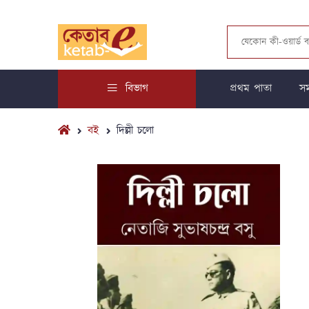
বিভাগ
প্রথম পাতা
সম
বই
দিল্লী চলো