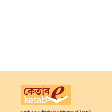
Ketab-e is a digitization initiative of Bengali