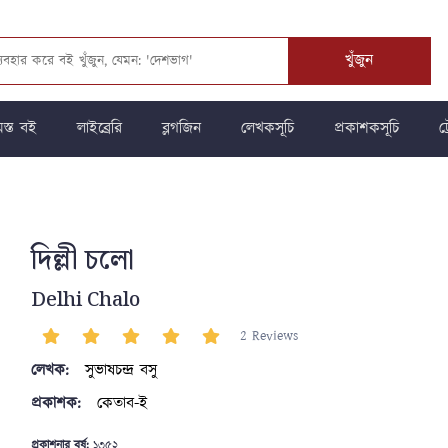
খুঁজুন
স্ত বই
লাইব্রেরি
ব্লগজিন
লেখকসূচি
প্রকাশকসূচি
ট্
দিল্লী চলো
Delhi Chalo
2 Reviews
লেখক:
সুভাষচন্দ্র বসু
প্রকাশক:
কেতাব-ই
প্রকাশনার বর্ষ:
১৩৫২