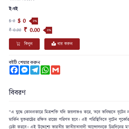
ই-বই
$ 0
$ 0
0%
₹ 0.00
₹ 0.00
0%
কিনুন
ধার করুন
বইটি শেয়ার করুন
Facebook
Messenger
Telegram
WhatsApp
Gmail
বিবরণ
“
এ যুদ্ধে কোনপ্রকারে মিত্রশক্তি যদি জয়লাভও করে
,
তবে ভবিষ্যতে বৃটেন ন
মার্কিন যুক্তরাষ্ট্রের রক্ষিত রাজ্যে পরিণত হবে। এই পরিস্থিতিতে বৃটেন প
চেষ্টা করবে। এই উদ্দেশ্যে ভারতীয় জাতীয়তাবাদী আন্দোলনকে চিরদিনের মত 