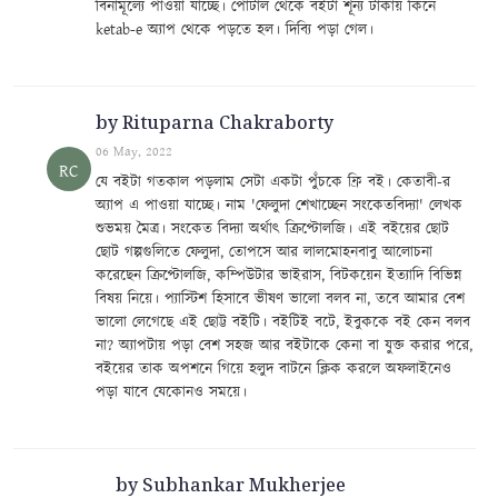
বিনামূল্যে পাওয়া যাচ্ছে। পোর্টাল থেকে বইটা শূন্য টাকায় কিনে
ketab-e অ্যাপ থেকে পড়তে হল। দিব্যি পড়া গেল।
by Rituparna Chakraborty
06 May, 2022
RC
যে বইটা গতকাল পড়লাম সেটা একটা পুঁচকে ফ্রি বই। কেতাবী-র
অ্যাপ এ পাওয়া যাচ্ছে। নাম 'ফেলুদা শেখাচ্ছেন সংকেতবিদ্যা' লেখক
শুভময় মৈত্র। সংকেত বিদ্যা অর্থাৎ ক্রিপ্টোলজি। এই বইয়ের ছোট
ছোট গল্পগুলিতে ফেলুদা, তোপসে আর লালমোহনবাবু আলোচনা
করেছেন ক্রিপ্টোলজি, কম্পিউটার ভাইরাস, বিটকয়েন ইত্যাদি বিভিন্ন
বিষয় নিয়ে। প্যাস্টিশ হিসাবে ভীষণ ভালো বলব না, তবে আমার বেশ
ভালো লেগেছে এই ছোট্ট বইটি। বইটিই বটে, ইবুককে বই কেন বলব
না? অ্যাপটায় পড়া বেশ সহজ আর বইটাকে কেনা বা যুক্ত করার পরে,
বইয়ের তাক অপশনে গিয়ে হলুদ বাটনে ক্লিক করলে অফলাইনেও
পড়া যাবে যেকোনও সময়ে।
by Subhankar Mukherjee