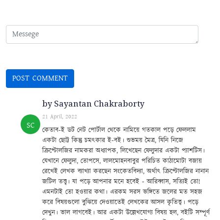
by Sayantan Chakraborty
21 April, 2022
SC
কেতাব-ই ডট নেট পোর্টাল থেকে নামিয়ে গতকাল পড়ে ফেললাম
একটা ছোট্ট কিন্তু চমৎকার ই-বই। শুভময় মৈত্র, যিনি নিজে
ক্রিপ্টোলজির নামকরা অধ্যাপক, লিখেছেন ফেলুদার একটা প্যাশটিস।
যেখানে ফেলুদা, তোপসে, লালমোহনবাবুর পরিচিত কাঠামোটা বজায়
রেখেই লেখক ব্যাখ্যা করছেন সংকেতবিদ্যা, অর্থাৎ ক্রিপ্টোলজির নানান
জটিল তত্ত্ব। যা পড়ে আপনার মনে হবেই - আরিব্বাস, সত্যিই তো!
এমনটাই তো হওয়ার কথা। এরকম সরস ভঙ্গিতে জলের মত সহজ
করে বিষয়গুলো বুঝিয়ে দেওয়াতেই লেখকের আসল কৃতিত্ব। পড়ে
দেখুন। ভাল লাগবেই। আর একটা উল্লেখযোগ্য বিষয় হল, বইটি সম্পূর্ণ