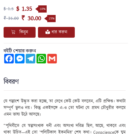
$ 1.35
$ 1.5
10%
₹ 30.00
₹ 35.00
15%
কিনুন
ধার করুন
বইটি শেয়ার করুন
Facebook
Messenger
Telegram
WhatsApp
Gmail
বিবরণ
যে গল্পাংশ উদ্ধৃত করা হচ্ছে
,
তা দেখে কেউ কেউ বলবেন
,
এটি প্রক্ষিপ্ত। কথাটা
সম্পূর্ণ ভুলও নয়। কিন্তু একইসঙ্গে এ-ও তো ঘটনা যে প্রমথ চৌধুরীর কলমে
এমন ভাষ্য উঠে আসছে৷
“
পৃথিবীতে যে স্বল্পসংখ্যক ধনী এবং অসংখ্য দরিদ্র ছিল
,
আছে
,
থাকবে এবং
থাকা উচিত—এই তো ‘পলিটিকাল ইকনমির’ শেষ কথা।
Conscience
কে ঘুম