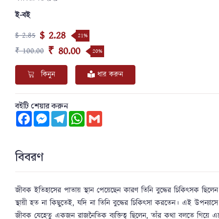
ই-বই
$ 2.28
$ 2.85
21%
₹ 80.00
₹ 100.00
20%
কিনুন
ধার করুন
বইটি শেয়ার করুন
Facebook
Messenger
Telegram
WhatsApp
Gmail
বিবরণ
জীবক ইতিহাসের পাতায় স্থান পেয়েছেন কারণ তিনি বুদ্ধের চিকিৎসক ছিলেন। ত
স্থায়ী হত না কিছুতেই, যদি না তিনি বুদ্ধের চিকিৎসা করতেন। এই উপন্যাসে
জীবক যেহেতু একজন রাজনৈতিক ব্যক্তিত্ব ছিলেন, তাঁর কথা বলতে গিয়ে এ