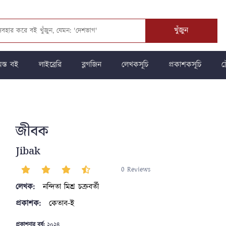
খুঁজুন
স্ত বই
লাইব্রেরি
ব্লগজিন
লেখকসূচি
প্রকাশকসূচি
ট্
জীবক
Jibak
0 Reviews
লেখক:
নন্দিতা মিশ্র চক্রবর্তী
প্রকাশক:
কেতাব-ই
প্রকাশনার বর্ষ:
২০২৪