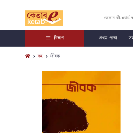
বিভাগ
প্রথম পাতা
সম
বই
জীবক