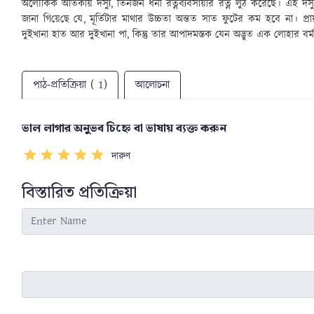
অলৌকিক অতিকায় দস্যু
, তিনজন ধনী রত্নব্যবসায়ীর রত্ন লুঠ করেছে। এই দস্য
জানা গি
য়ে
ছে যে
,
মূর্তিটার মাথার উচ্চতা অন্তত সাত ফুটের কম হবে না। প্র
দুইখানা হাত আর দুইখানা পা
,
কিন্তু তার আপাদমস্তক যেন অদ্ভুত এক লোহার বর্ম 
পাঠ-প্রতিক্রিয়া ( 1)
আলোচনা
ভাল লাগার অনুভব চিহ্নে বা ভাষায় ব্যক্ত করুন
দারুণ
বিস্তারিত প্রতিক্রিয়া