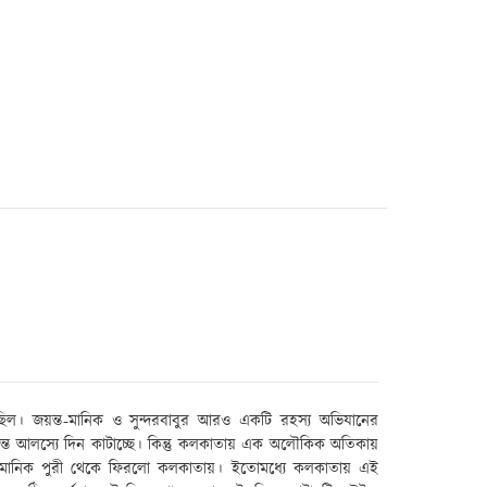
েছিল। জয়ন্ত-মানিক ও সুন্দরবাবুর আরও একটি রহস্য অভিযানের
িন্ত আলস্যে
দিন কাটাচ্ছে। কিন্তু কলকাতায় এক অলৌকিক অতিকায়
য়ন্ত-মানিক পুরী থেকে ফিরলো কলকাতায়। ইতোমধ্যে
কলকাতায়
এই