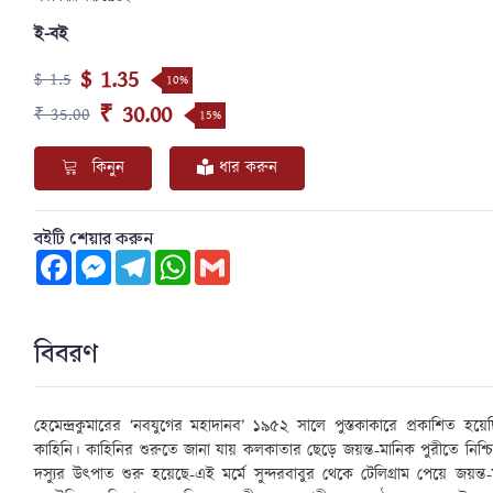
ই-বই
$ 1.35
$ 1.5
10%
₹ 30.00
₹ 35.00
15%
কিনুন
ধার করুন
বইটি শেয়ার করুন
Facebook
Messenger
Telegram
WhatsApp
Gmail
বিবরণ
হেমেন্দ্রকুমারের ‘
নবযুগের মহাদানব
’ ১৯৫২ সালে পুস্তকাকারে প্রকাশিত হয়
কাহিনি। কাহিনির শুরুতে জানা যায় কলকাতার ছেড়ে জয়ন্ত-মানিক পুরীতে
নিশ্চ
দস্যুর উৎপাত শুরু হয়েছে-এই মর্মে সুন্দরবাবুর থেকে টেলিগ্রাম পেয়ে জ