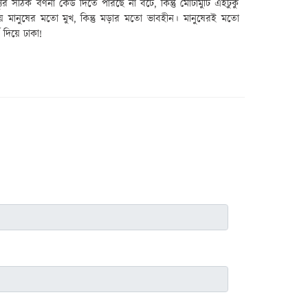
ুর
সঠিক বর্ণনা কে
উ
দিতে পারছে না বটে
,
কিন্তু মোটামুটি এইটুকু
ায় মানুষের মতো মুখ
,
কিন্তু মড়ার মতো ভাবহীন। মানুষেরই মতো
দিয়ে ঢাকা!