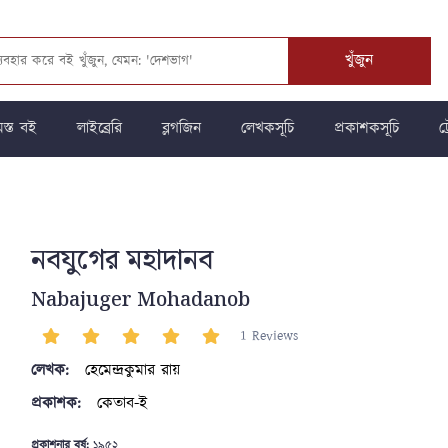
খুঁজুন
স্ত বই
লাইব্রেরি
ব্লগজিন
লেখকসূচি
প্রকাশকসূচি
ট্
নবযুগের মহাদানব
Nabajuger Mohadanob
1 Reviews
লেখক:
হেমেন্দ্রকুমার রায়
প্রকাশক:
কেতাব-ই
প্রকাশনার বর্ষ:
১৯৫২