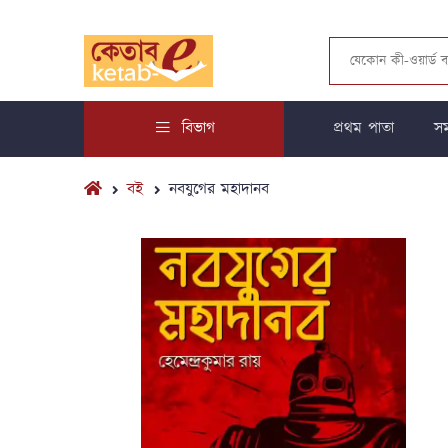
বিভাগ
প্রথম পাতা
সম
বই
নবযুগের মহাদানব