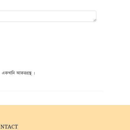
ে একখানি আকরগ্রন্থ ৷
ONTACT