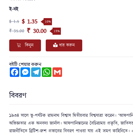
ই-বই
$ 1.35
$ 1.5
10%
₹ 30.00
₹ 35.00
15%
কিনুন
ধার করুন
বইটি শেয়ার করুন
Facebook
Messenger
Telegram
WhatsApp
Gmail
বিবরণ
১৯৩৪ সালে ভূ-পর্যটক রামনাথ বিশ্বাস দ্বিতীয়বার বিশ্বযাত্রা করেন। ‘আফগানিস্থ
অভিজ্ঞতার এক অনবদ্য জার্নাল। আফগানিস্তানের বৈচিত্র্যময় প্রকৃতি, জাতিসত্তা
রাজনীতিতে ব্রিটিশ-রুশ প্রভাবের বিবরণ পাওয়া যায় এই ভ্রমণ কাহিনিতে। এই 