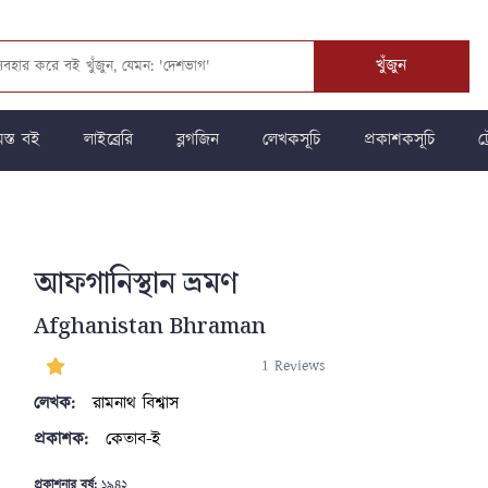
খুঁজুন
স্ত বই
লাইব্রেরি
ব্লগজিন
লেখকসূচি
প্রকাশকসূচি
ট্
আফগানিস্থান ভ্রমণ
Afghanistan Bhraman
1 Reviews
লেখক:
রামনাথ বিশ্বাস
প্রকাশক:
কেতাব-ই
প্রকাশনার বর্ষ:
১৯৪২