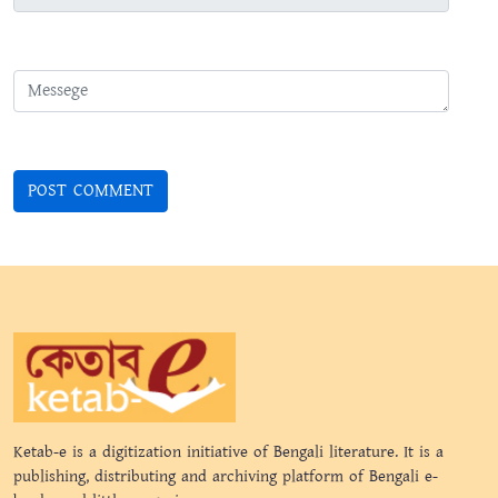
Ketab-e is a digitization initiative of Bengali literature. It is a
publishing, distributing and archiving platform of Bengali e-