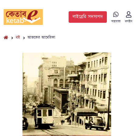
লাইব্রেরি সদস্যপদ
সহায়তা
লগইন
বই
আজকের আমেরিকা