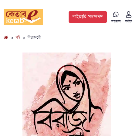
লাইব্রেরি সদস্যপদ
সহায়তা
লগইন
বই
বিরাজবৌ