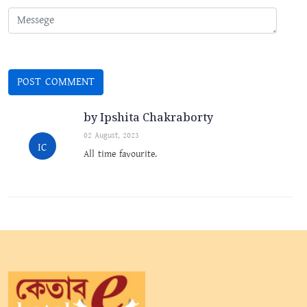
by Ipshita Chakraborty
02 August, 2023
IC
All time favourite.