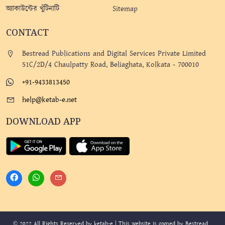
অ্যাকাউন্টের খুঁটিনাটি
Sitemap
CONTACT
Bestread Publications and Digital Services Private Limited
51C/2D/4 Chaulpatty Road, Beliaghata, Kolkata - 700010
+91-9433813450
help@ketab-e.net
DOWNLOAD APP
© 2022 All Rights Reserved by ketab-e | This website is owned by Bestread