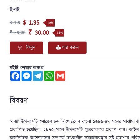
ই-বই
$ 1.35
$ 1.5
10%
₹ 30.00
₹ 35.00
15%
কিনুন
ধার করুন
বইটি শেয়ার করুন
Facebook
Messenger
Telegram
WhatsApp
Gmail
বিবরণ
‘বন্যা’ উপন্যাসটি সোমেন চন্দ লিখেছিলেন বাংলা ১৩৪৬-৪৭ সনের মাঝামাঝি।
প্রকাশিত হয়েছিল। ১৯৭৫ সালে উপন্যাসটি পুস্তকাকারে প্রকাশ পায়। আইন 
রাজনৈতিক আন্দোলনের সম্পর্কে তৎকালীন সমাজব্যবস্থায় সৃষ্ট হতাশার পরিবেশে