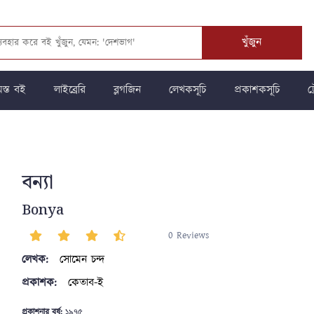
খুঁজুন
স্ত বই
লাইব্রেরি
ব্লগজিন
লেখকসূচি
প্রকাশকসূচি
ট্
বন্যা
Bonya
0 Reviews
লেখক:
সোমেন চন্দ
প্রকাশক:
কেতাব-ই
প্রকাশনার বর্ষ:
১৯৭৫