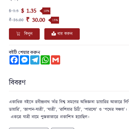
$ 1.35
$ 1.5
10%
₹ 30.00
₹ 35.00
15%
কিনুন
ধার করুন
বইটি শেয়ার করুন
Facebook
Messenger
Telegram
WhatsApp
Gmail
বিবরণ
একাধিক বইতে রবীন্দ্রনাথ তাঁর বিশ্ব ভ্রমণের অভিজ্ঞতা ডায়ারির আকারে লিপিবদ্
ডায়ারি’, ‘জাপান-যাত্রী’, ‘যাত্রী’, ‘রাশিয়ার চিঠি’, ‘পারস্যে’ ও ‘পথের সঞ্চয়
একত্রে যাত্রী নামে পুস্তকাকারে প্রকাশিত হয়েছিল।