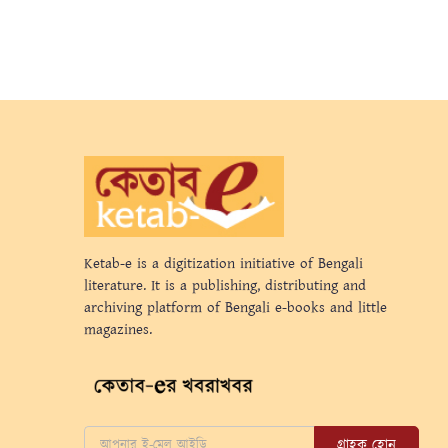
Ketab-e is a digitization initiative of Bengali
literature. It is a publishing, distributing and
archiving platform of Bengali e-books and little
magazines.
গ্রাহক হোন