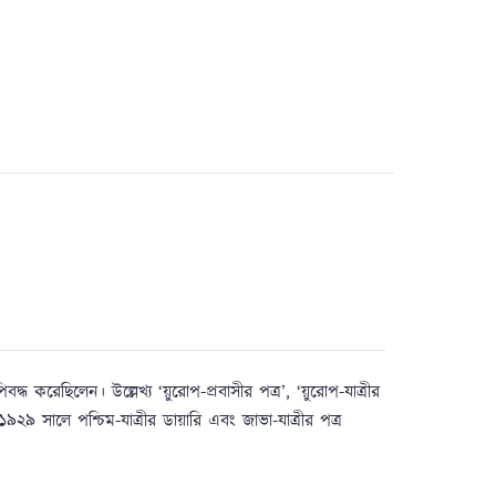
ধ করেছিলেন। উল্লেখ্য ‘য়ুরোপ-প্রবাসীর পত্র’, ‘য়ুরোপ-যাত্রীর
’। ১৯২৯ সালে পশ্চিম-যাত্রীর ডায়ারি এবং জাভা-যাত্রীর পত্র