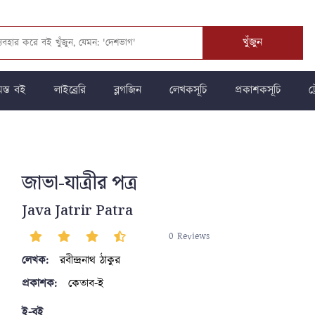
খুঁজুন
স্ত বই
লাইব্রেরি
ব্লগজিন
লেখকসূচি
প্রকাশকসূচি
ট্
জাভা-যাত্রীর পত্র
Java Jatrir Patra
0 Reviews
লেখক:
রবীন্দ্রনাথ ঠাকুর
প্রকাশক:
কেতাব-ই
ই-বই