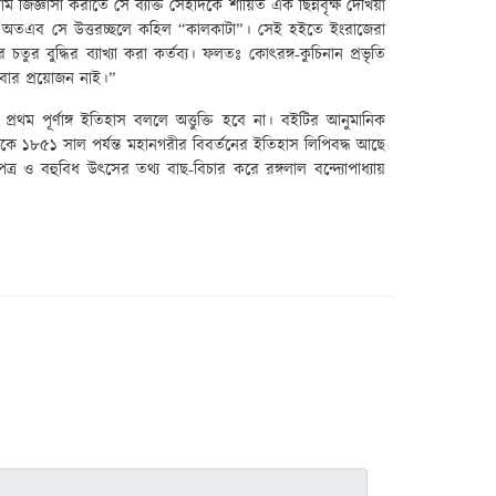
ম জিজ্ঞাসা করাতে সে ব্যক্তি সেইদিকে শায়িত এক ছিন্নবৃক্ষ দেখিয়া
েন। অতএব সে উত্তরচ্ছলে কহিল “কালকাটা”। সেই হইতে ইংরাজেরা
ুর বুদ্ধির ব্যাখ্যা করা কর্তব্য। ফলতঃ কোৎরঙ্গ-কুচিনান প্রভৃতি
িবার প্রয়োজন নাই।”
 প্রথম পূর্ণাঙ্গ ইতিহাস বললে অত্তুক্তি হবে না। বইটির আনুমানিক
 ১৮৫১ সাল পর্যন্ত মহানগরীর বিবর্তনের ইতিহাস লিপিবদ্ধ আছে
্র ও বহুবিধ উৎসের তথ্য বাছ-বিচার করে রঙ্গলাল বন্দ্যোপাধ্যায়