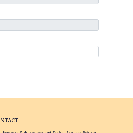
ONTACT
Bestread Publications and Digital Services Private