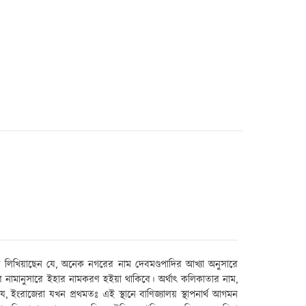
য় লিখিয়াছেন যে, অনেক নগরের নাম দেবমণ্ডপাদির আখ্যা অনুসারে
টের নামানুসারে ইহার নামকরণ হইয়া থাকিবে। অর্থাৎ কলিকাতার নাম,
ইংরাজেরা যখন প্রথমতঃ এই স্থানে বাণিজ্যালয় স্থাপনার্থ আগমন