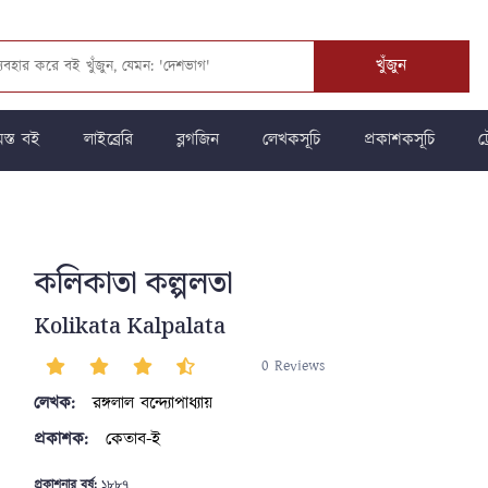
খুঁজুন
স্ত বই
লাইব্রেরি
ব্লগজিন
লেখকসূচি
প্রকাশকসূচি
ট্
কলিকাতা কল্পলতা
Kolikata Kalpalata
0 Reviews
লেখক:
রঙ্গলাল বন্দ্যোপাধ্যায়
প্রকাশক:
কেতাব-ই
প্রকাশনার বর্ষ:
১৮৮৭