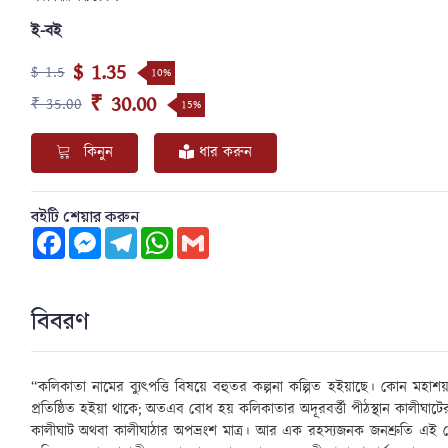
ই-বই
$ 1.35
$ 1.5
10%
₹ 30.00
₹ 35.00
15%
কিনুন
ধার করুন
বইটি শেয়ার করুন
Facebook
Messenger
Telegram
WhatsApp
Gmail
বিবরণ
“কলিকাতা নামের ব্যুৎপত্তি বিষয়ে বহুতর কল্পনা কল্পিত হইয়াছে। কোন মহাশ
প্রতিষ্ঠিত হইয়া থাকে; অতএব বোধ হয় কলিকাতার অদূরবর্ত্তী পীঠস্থান কালীঘা
কালীঘাট অথবা কালীঘাঠার অপভ্রংশ মাত্র। আর এক রহস্যজনক জনশ্রুতি এই যে, 