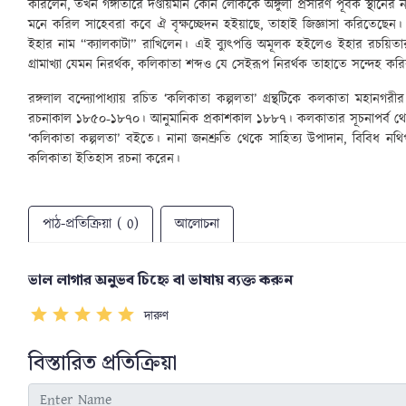
করিলেন, তখন গঙ্গাতীরে দণ্ডায়মান কোন লোককে অঙ্গুলী প্রসারণ পূর্বক স্থানের না
মনে করিল সাহেবরা কবে ঐ বৃক্ষচ্ছেদন হইয়াছে, তাহাই জিজ্ঞাসা করিতেছ
ইহার নাম “ক্যালকাটা” রাখিলেন। এই ব্যুৎপত্তি অমূলক হইলেও ইহার রচয়িতার চত
গ্রামাখ্যা যেমন নিরর্থক, কলিকাতা শব্দও যে সেইরূপ নিরর্থক তাহাতে সন্দেহ কর
রঙ্গলাল বন্দ্যোপাধ্যায় রচিত ‘কলিকাতা কল্পলতা’ গ্রন্থটিকে কলকাতা মহানগরীর
রচনাকাল ১৮৫০-১৮৭০। আনুমানিক প্রকাশকাল ১৮৮৭। কলকাতার সূচনাপর্ব থেকে
‘কলিকাতা কল্পলতা’ বইতে। নানা জনশ্রুতি থেকে সাহিত্য উপাদান, বিবিধ নথিপত
কলিকাতা ইতিহাস রচনা করেন।
পাঠ-প্রতিক্রিয়া ( 0)
আলোচনা
ভাল লাগার অনুভব চিহ্নে বা ভাষায় ব্যক্ত করুন
দারুণ
বিস্তারিত প্রতিক্রিয়া