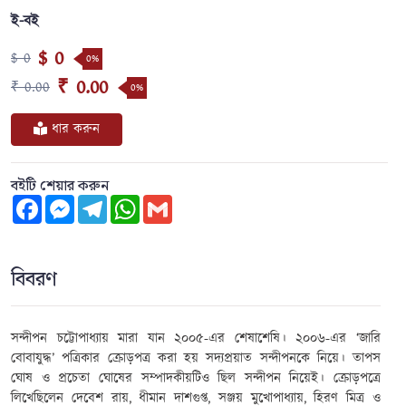
ই-বই
$ 0
$ 0
0%
₹ 0.00
₹ 0.00
0%
ধার করুন
বইটি শেয়ার করুন
Facebook
Messenger
Telegram
WhatsApp
Gmail
বিবরণ
সন্দীপন চট্টোপাধ্যায় মারা যান ২০০৫-এর শেষাশেষি। ২০০৬-এর ‘জারি
বোবাযুদ্ধ’ পত্রিকার ক্রোড়পত্র করা হয় সদ্যপ্রয়াত সন্দীপনকে নিয়ে। তাপস
ঘোষ ও প্রচেতা ঘোষের সম্পাদকীয়টিও ছিল সন্দীপন নিয়েই। ক্রোড়পত্রে
লিখেছিলেন দেবেশ রায়
,
ধীমান দাশগুপ্ত
,
সঞ্জয় মুখোপাধ্যায়
,
হিরণ মিত্র ও