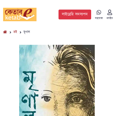
লাইব্রেরি সদস্যপদ
সহায়তা
লগইন
বই
মৃণাল