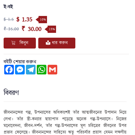
ই-বই
$ 1.35
$ 1.5
10%
₹ 30.00
₹ 35.00
15%
কিনুন
ধার করুন
বইটি শেয়ার করুন
Facebook
Messenger
Telegram
WhatsApp
Gmail
বিবরণ
জীবনানন্দের গল্প, উপন্যাসের অধিকাংশই তাঁর আত্মজীবনের উপাদান নিয়ে
লেখা। তাঁর স্ত্রী-কন্যার ছায়াপাত পড়েছে অনেক গল্প-উপন্যাসে। নিজের
মনোবেদনা, জীবন-দর্শন, তাঁর গল্প-উপন্যাসের মূল চরিত্রের জীবনের উপর
প্রভাব ফেলেছে। জীবনানন্দের সাহিত্যে ঋতু পরিচর্যার প্রয়াস যেমন লক্ষণীয়