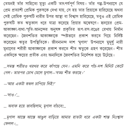
তেমনই তাঁর সাহিত্যে মৃত্যু একটি তাৎপর্যপূর্ণ বিষয়। তাঁর গল্প-উপন্যাসে যে
প্রেম প্রত্যাশী প্রেমিক পুরুষকে দেখা যায়, সে হয় তার প্রিয়াকে হারিয়েছে অথবা
সেই প্রেমিক পুরুষটি নারীর উপর আস্থা বা বিশ্বাস হারিয়েছে, তবুও এই প্রেমিক
পুরুষটি কত ঋতুকাল ধরে যাত্রা করেছে প্রিয়ার অন্বেষণে। হৃদয়ের প্রেম-
আকাঙ্ক্ষা-ব্যথা-স্মৃতি-আনন্দের অনুষঙ্গ প্রকৃতির রূপ-রস-রঙের রেখায় নির্মান
করেছেন। জৈবশক্তির আকাঙ্ক্ষাকে স্পষ্টভাবে প্রকাশ করতে গিয়ে নির্দিষ্ট
করেছেন ঋতুর উপস্থিতিকে। জীবনানন্দ দাশ ‘মৃণাল’ উপন্যাসে মুমূর্ষু নারী
মৃনালের শরীরী আকাঙ্ক্ষাকে প্রকাশ করতে শীত ঋতুকে গ্রহণ করেছেন। শীত
একদিকে ক্ষয়ের প্রতীক এবং অন্যদিকে জৈবশক্তির নির্দেশক হয়ে উঠেছে।
…
সমস্ত শরীরও থরথর করে কাঁপছে যেন। এমনি করে পাঁচ-দশ মিনিট কেটে
গেল। তারপর চোখ মেলে মৃণাল—‘বড্ড শীত করছে।’
—‘
আর একটা কম্বল চাপিয়ে দিই
?’
—‘
দাও।’
…
…
অবাক হয়ে ভাবছিলাম
,
মৃণাল বাঁচবে!
...
…
মৃণাল আস্তে আস্তে আঙুল বাড়িয়ে আমার হাতটা ধরে একটা শান্ত নিঃশ্বাস
ফেলল।
…