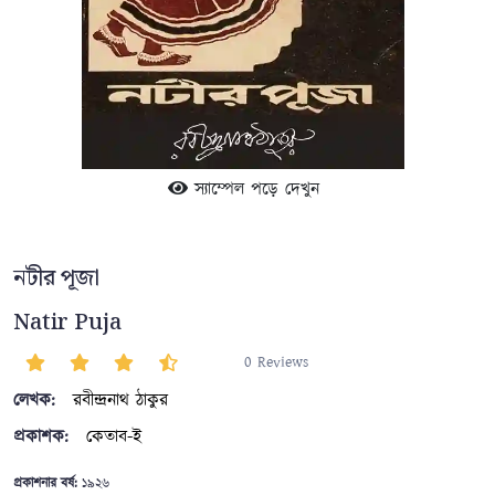
স্যাম্পেল পড়ে দেখুন
নটীর পূজা
Natir Puja
0 Reviews
লেখক:
রবীন্দ্রনাথ ঠাকুর
প্রকাশক:
কেতাব-ই
প্রকাশনার বর্ষ:
১৯২৬