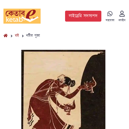
লাইব্রেরি সদস্যপদ
সহায়তা
লগইন
বই
নটীর পূজা