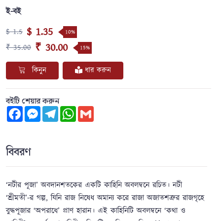
ই-বই
$ 1.35
$ 1.5
10%
₹ 30.00
₹ 35.00
15%
কিনুন
ধার করুন
বইটি শেয়ার করুন
Facebook
Messenger
Telegram
WhatsApp
Gmail
বিবরণ
‘নটীর পূজা’ অবদানশতকের একটি কাহিনি অবলম্বনে রচিত। নটী
‘শ্রীমতী’-র গল্প, যিনি রাজ নিষেধ অমান্য করে রাজা অজাতশত্রুর রাজগৃহে
বুদ্ধপূজার ‘অপরাধে’ প্রাণ হারান। এই কাহিনিটি অবলম্বনে ‘কথা ও