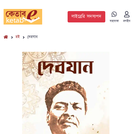
লাইব্রেরি সদস্যপদ
সহায়তা
লগইন
বই
দেবযান