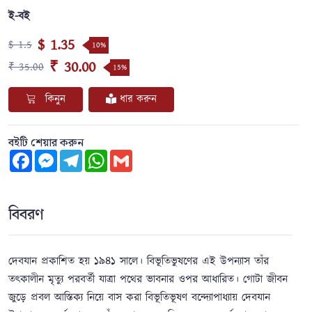
ই-বই
$ 1.35
$ 1.5
10%
₹ 30.00
₹ 35.00
15%
কিনুন
ধার করুন
বইটি শেয়ার করুন
Facebook
Messenger
Telegram
WhatsApp
Gmail
বিবরণ
দেবযান প্রকাশিত হয় ১৯৪১ সালে। বিভূতিভুষণের এই উপন্যাস তাঁর
তৎকালীন মৃত্যু পরবর্তী যাত্রা পথের ভাবনার ওপর আধারিত। গোটা জীবন
জুড়ে প্রবল আস্তিক্য নিয়ে বাস করা বিভূতিভূষণ বন্দ্যোপাধ্যায় দেবযান