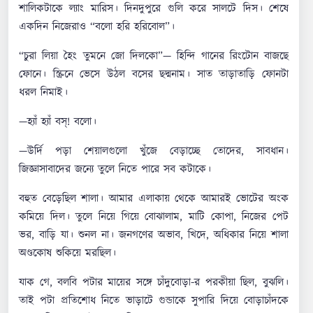
শালিকটাকে ল্যাং মারিস। দিনদুপুরে গুলি করে সালটে দিস। শেষে
একদিন নিজেরাও “বলো হরি হরিবোল”।
“চুরা লিয়া হৈং তুমনে জো দিলকো”— হিন্দি গানের রিংটোন বাজছে
ফোনে। স্ক্রিনে ভেসে উঠল বসের ছদ্মনাম। সাত তাড়াতাড়ি ফোনটা
ধরল নিমাই।
—হ্যাঁ হ্যাঁ বস্! বলো।
—উর্দি পড়া শেয়ালগুলো খুঁজে বেড়াচ্ছে তোদের, সাবধান।
জিজ্ঞাসাবাদের জন্যে তুলে নিতে পারে সব কটাকে।
বহুত বেড়েছিল শালা। আমার এলাকায় থেকে আমারই ভোটের অংক
কমিয়ে দিল। তুলে নিয়ে গিয়ে বোঝালাম, মাটি কোপা, নিজের পেট
ভর, বাড়ি যা। শুনল না। জনগণের অভাব, খিদে, অধিকার নিয়ে শালা
অণ্ডকোষ শুকিয়ে মরছিল।
যাক গে, বলবি পটার মায়ের সঙ্গে চাঁদুবোড়া-র পরকীয়া ছিল, বুঝলি।
তাই পটা প্রতিশোধ নিতে ভাড়াটে গুন্ডাকে সুপারি দিয়ে বোড়াচাঁদকে