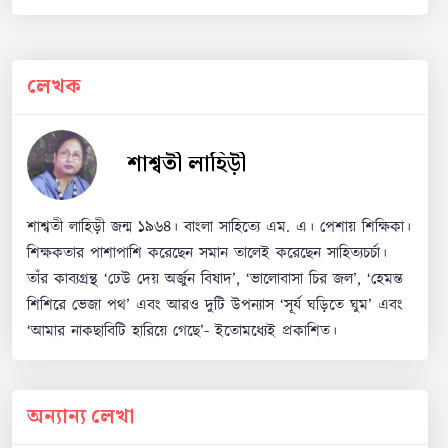
লেখক
শাশ্বতী লাহিড়ী
শাশ্বতী লাহিড়ী জন্ম ১৯৬৪। বাংলা সাহিত্যে এম. এ। পেশায় শিক্ষিকা।
শিক্ষকতার পাশাপাশি করেছেন সমান তালেই করেছেন সাহিত্যচর্চা।
তাঁর কাব্যগ্রন্থ ‘ঢেউ দেয় অর্জুন বিষাদ’, ‘ভালোবাসা চির জল’, ‘হেমন্ত
শিশিরে ভেজা পথ’ এবং আরও দুটি উপন্যাস ‘সূর্য ঘড়িতে ঘুম’ এবং
‘আমার নাকছাবিটি হারিয়ে গেছে’- ইতোমধ্যেই প্রকাশিত।
অন্যান্য লেখা