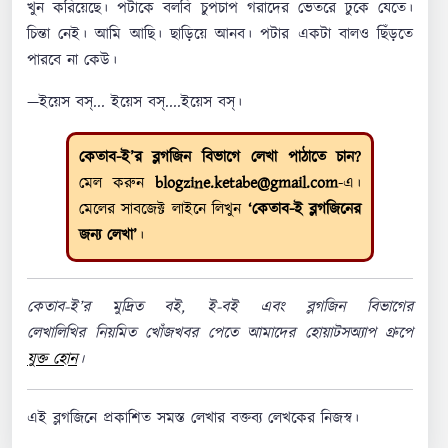
খুন করিয়েছে। পটাকে বলবি চুপচাপ গরাদের ভেতরে ঢুকে যেতে।
চিন্তা নেই। আমি আছি। ছাড়িয়ে আনব। পটার একটা বালও ছিঁড়তে
পারবে না কেউ।
—ইয়েস বস্... ইয়েস বস্....ইয়েস বস্।
কেতাব-ই’র ব্লগজিন বিভাগে লেখা পাঠাতে চান?
মেল করুন
blogzine.ketabe@gmail.com
-এ।
মেলের সাবজেক্ট লাইনে লিখুন
‘কেতাব-ই ব্লগজিনের
জন্য লেখা’
।
কেতাব-ই’র মুদ্রিত বই, ই-বই এবং ব্লগজিন বিভাগের
লেখালিখির নিয়মিত খোঁজখবর পেতে আমাদের হোয়াটসঅ্যাপ গ্রুপে
যুক্ত হোন
।
এই ব্লগজিনে প্রকাশিত সমস্ত লেখার বক্তব্য লেখকের নিজস্ব।