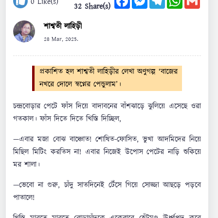
0
Like(s)
32 Share(s)
শাশ্বতী লাহিড়ী
28 Mar, 2025.
প্রকাশিত হল শাশ্বতী লাহিড়ীর লেখা অণুগল্প ‘বাজের
নখরে দোলে স্বপ্নের পেন্ডুলাম’।
চন্দ্রবোড়ার পেটে ফাঁস দিয়ে বাদাবনের বাঁশঝাড়ে ঝুলিয়ে এসেছে ওরা
গতকাল। ফাঁস দিতে দিতে খিস্তি দিচ্ছিল,
—এবার মজা বোঝ বাঞ্চোত! শোষিত-ফোসিত, ভুখা আদমিদের নিয়ে
মিছিল মিটিং করতিস না! এবার নিজেই উপোস পেটের নাড়ি শুকিয়ে
মর শালা।
—ভেবো না গুরু, চাঁদু সাতদিনেই টেঁসে গিয়ে সোজ্জা আছড়ে পড়বে
পাতালে!