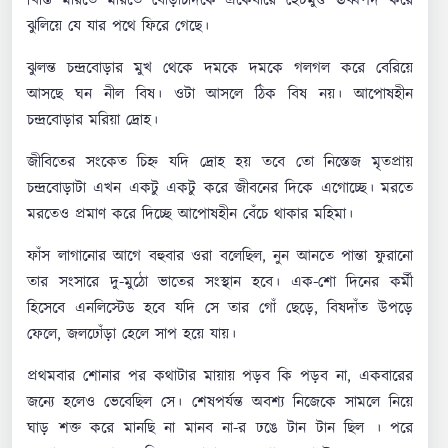
খিস্তি মারতে মারতে বোড়াচাঁদকে একেবারে হেঁটমুণ্ড ঊর্ধ্বপদ করে
ঝুলিয়ে যে যার পথে ফিরে গেছে।
ঝুলন্ত চন্দ্রবোড়ার মুখ থেকে দমকে দমকে গলগল করে বেরিয়ে
আসছে ঘন নীল বিষ। ওটা আসলে ঠিক বিষ নয়। আপোষহীন
চন্দ্রবোড়ার মরিয়া দ্রোহ।
জীবিতের সংকেত চিহ্ন যদি দ্রোহ হয় তবে তো নিস্তেজ মৃতপ্রায়
চন্দ্রবোড়াটা এখন একটু একটু করে জীবনের দিকে এগোচ্ছে। মরতে
মরতেও প্রমাণ করে দিচ্ছে আপোষহীন বেঁচে থাকার মহিমা।
ফাঁস লাগানোর আগে বহুবার ওরা বলেছিল, নুন আনতে পান্তা ফুরানো
তার সংসারে দু-মুঠো ভাতের সংস্থান হবে। এক-শো দিনের কর্মী
হিসেবে এনলিস্টেড হবে যদি সে তার গোঁ ছেড়ে, বিষদাঁত উপড়ে
ফেলে, জলঢোঁড়া হেলে সাপ হয়ে যায়।
প্রথমবার শোনার পর কথাটার মায়ায় পড়ব কি পড়ব না, একবারের
জন্যে হলেও ভেবেছিল সে। শেষপর্যন্ত অবশ্য নিজেকে সামলে নিয়ে
ঘাড় শক্ত করে মানছি না মানব না-র ঢঙে টান টান ছিল । পরে