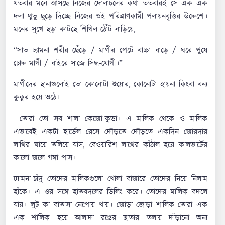
যতবার মনে আসছে নিজের দোলাচলের কথা ততবারই সে এক এক
দলা থুতু ছুড়ে দিচ্ছে নিজের ওই পরিত্রাণকামী পলায়নবৃত্তির উদ্দেশে।
মনের সুখে ছড়া কাটছে শিথিল ঠোঁট নাড়িয়ে,
“সাত ঢ্যামনা শরীর ছেঁড়ে / মাগীর পেটে বাচ্চা বাড়ে / ঘরে পুষে
চোদ্দ মাগী / বাইরে সাজে সিদ্ধ-যোগী।”
মাগীদের ছানাগুলোই তো কোনোটা শুয়োর, কোনোটা হায়না কিংবা বন্য
কুকুর হয়ে ওঠে।
—তোরা তো সব শালা কেজো-কুত্তা। এ মালিক থেকে ও মালিক
এভাবেই একটা হার্ডেল রেসে দৌড়তে দৌড়তে একদিন জোরদার
লাথির ঘায়ে তলিয়ে যাস, বেওয়ারিশ লাথের কাঁঠাল হয়ে কালভার্টের
কালো জলে গঙ্গা পাস।
ঢ্যামনা-চাঁদু তোদের মালিকগুলো খোলা বাজারে তোদের নিয়ে নিলাম
হাঁকে। এ ওর সঙ্গে হাতবদলের ডিলিং করে। তোদের মালিক বদলে
যায়। লুট কা বাতাসা নেপোয় খায়। জোড়া জোড়া শালিক তোরা এক
এক শালিক হয়ে আলাদা রঙের ছাতার তলায় দাঁড়ানো অন্য