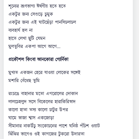
শূন্যের ভ্রূণভাগ্য ঈর্ষণীয় হতে হতে
একটুর জন্য সেগুড়ে চুমুক
একটুর জন্য এই ঘাটছেঁড়া পানসিচলাচল
ব্যবহার্য হল না
হাতে লেখা ছুটি যেমন
মুলতুবির একপা আগে আগে...
প্রকৌশল কিংবা আনকোরা গ্যের্নিকা
মুখ্যত একজন হেরে যাওয়া লোকের সঙ্গেই
মশারি বেঁধেছ তুমি
রংচঙে বাহানার মতো এগরোলের দোকান
লালচেহলুদ সসে বিকেলের হারাকিরিস্বাদ
কালো হাতা তস্য কালো চাটুর উপর
ঘামে ভাজা শ্বাস একজোড়া
সীমানার নাকউঁচু সংকোচনের পাশে ঘনিষ্ঠ পঁচিশ ওয়াট
ঝিঁঝির ভাগেও ওই কাগজের টুকরো উদারতা