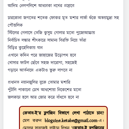
আদিম নেলপলিশে আধঢাকা নখের প্রস্রাবে
চারকোনা জগতের শতেক ফোকর মৃত মশার লার্ভা শুঁকে অভয়মুদ্রা সহ
পৌত্তলিক
স্টিলের গেলাসে তেজি কুসুম গোলার মতো পুজোআচ্চায়
নির্বাচিত লঙ্কার শীৎকারে সামান্য বিরক্তি নিয়ে তাঁরা
বিড়ির কুহেলিকায় যান
এখানে কদিন পরে জাহাজের উড়োপথ হবে
খোসার ফাটল ছোঁবে সহজ দারোগা, সহজেই
গড়ানে আর্তনাদে একটাও ভুরু লাগবে না
প্রধানত নয়ানজুলির বুকে তোমার মশারি
পুঁটলি পাকানো চোখ আধশোয়া নিকেশের মতো
জলকাচা হলে আর জোর করে বাঁধতে হবে না
কেতাব-ই’র ব্লগজিন বিভাগে লেখা পাঠাতে চান?
মেল করুন
blogzine.ketabe@gmail.com
-এ।
মেলের সাবজেক্ট লাইনে লিখুন
‘কেতাব-ই ব্লগজিনের