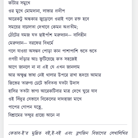
কাঁটার সমুখে
ওর মুখে মোমদানা, লাভার প্রদীপ
আরেকটু অন্ধকার জুড়োলে ওরাই গলে রক্ত হবে
সময়ের বাচালতা দেখাবে কেমন অপ্রতীম;
ঠোঁটের যমজ যত ছাইপাঁশ মরুদ্যান— বালিহীন
মেরুদ্যান— বরফের বিধর্মে
গলে যাওয়া অসম্ভব পোড়া কান পাশাপাশি শুতে শুতে
প্রণয়ী দাঁড়ার আঃ ফুটিয়েছে কত সহজেই
আগে জানলে না না এই যে এখন জানলাম
আর অক্ষুণ্ণ ভাষা নেই থালার উপরে রাখা হৃদয়ে আমার
জিভের তারুণ্য চেটে ভবিতব্য যতটা উদাস
হাসির ততটা ভাগ্য আরেকটিবার মাত্র দেখে ঘুরে যাব
ওই সিঁদুর যেভাবে বিকেলের দাদহাজা মাখে
পাপের গোপন যত্নে,
বিশ্রামের তন্দুর গ্রাহ্যে আনে না
কেতাব-ই’র মুদ্রিত বই,ই-বই এবং ব্লগজিন বিভাগের লেখালিখির