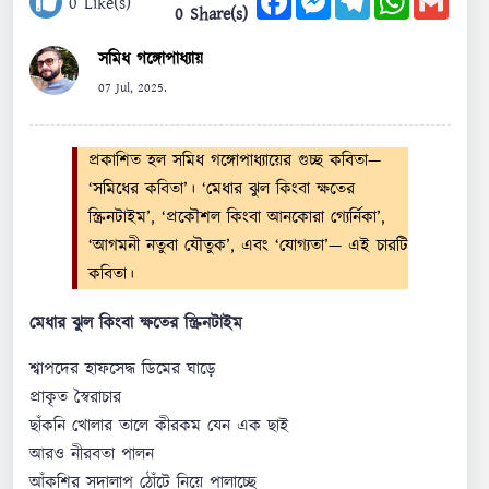
0
Like(s)
0 Share(s)
সমিধ গঙ্গোপাধ্যায়
07 Jul, 2025.
প্রকাশিত হল সমিধ গঙ্গোপাধ্যায়ের গুচ্ছ কবিতা—
‘সমিধের কবিতা’। ‘মেধার ঝুল কিংবা ক্ষতের
স্ক্রিনটাইম’, ‘প্রকৌশল কিংবা আনকোরা গ্যের্নিকা’,
‘আগমনী নতুবা যৌতুক’, এবং ‘যোগ্যতা’— এই চারটি
কবিতা।
মেধার ঝুল কিংবা ক্ষতের স্ক্রিনটাইম
শ্বাপদের হাফসেদ্ধ ডিমের ঘাড়ে
প্রাকৃত স্বৈরাচার
ছাঁকনি খোলার তালে কীরকম যেন এক ছাই
আরও নীরবতা পালন
আঁকশির সদালাপ ঠোঁটে নিয়ে পালাচ্ছে