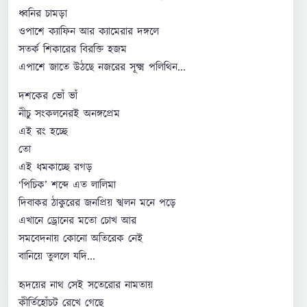
ধ্বনির চামড়া
ওপাশে ক্যাফিন আর ক্যামেরার দঙ্গলে
সতর্ক শিকারের বিরক্তি হজম
এপাশে জাতে উঠছে নজরের সূক্ষ্ম পলিথিন...
দশকের ভোঁ ভাঁ
নীচু সংকলনেরই অনঙ্গপ্রেম
এই রং হচ্ছে
তো
এই ধমকাচ্ছে রগড়
‘পিচিক’ শব্দে এত লালিমা
দিবাকর ঠাকুরের জনপ্রিয় স্খলন মনে পড়ে
এখানে ড্রোনের মতো চোখ আর
সমবেদনায় কোনো অতিরেক নেই
বানিয়ে তুললে যদি...
হৃদয়ের নাথ সেই সতেরোর নামতায়
কীর্তিহোঁচট রেখে গেছে