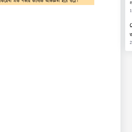
 আলোকরেখা এক গভীর কাব্যিক অভিজ্ঞতা হয়ে ওঠে।
প
1
র
2