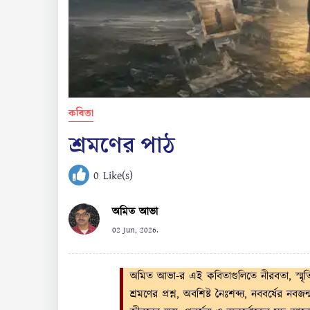
কবিতা
শ্রমণের পাঠ
0
Like(s)
অমিত আভা
02 Jun, 2026.
অমিত আভা-র এই কবিতাগুলিতে নীরবতা, স্মৃতি, 
শ্রমণের প্রশ্ন, অবশিষ্ট নৈঃশব্দ্য, নববর্ষের