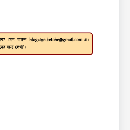
ান?
মেল করুন
blogzine.ketabe@gmail.com
-এ।
নের জন্য লেখা’
।