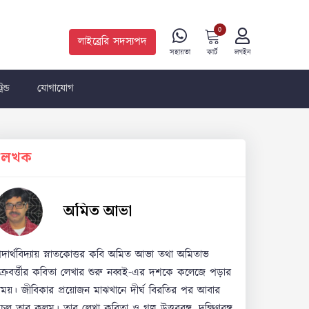
0
লাইব্রেরি সদস্যপদ
কার্ট
সহায়তা
লগইন
রেন্ড
যোগাযোগ
লেখক
অমিত আভা
দার্থবিদ্যায় স্নাতকোত্তর কবি অমিত আভা তথা অমিতাভ
ক্রবর্ত্তীর কবিতা লেখার শুরু নব্বই-এর দশকে কলেজে পড়ার
ময়। জীবিকার প্রয়োজন মাঝখানে দীর্ঘ বিরতির পর আবার
চল তার কলম। তার লেখা কবিতা ও গল্প উত্তরবঙ্গ, দক্ষিণবঙ্গ