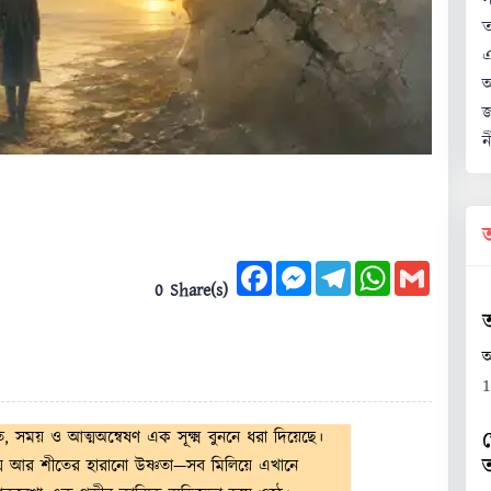
ত
এ
অ
জ
ন
Facebook
Messenger
Telegram
WhatsApp
Gmail
0 Share(s)
অ
1
স
সময় ও আত্মঅন্বেষণ এক সূক্ষ্ম বুননে ধরা দিয়েছে।
 নবজন্ম আর শীতের হারানো উষ্ণতা—সব মিলিয়ে এখানে