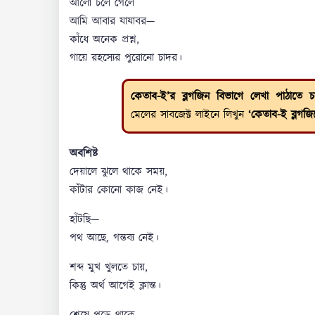
আলো চলে গেলে
আমি আবার যাযাবর—
কাঁধে অনেক প্রশ্ন,
গায়ে রহস্যের পুরোনো চাদর।
কেতাব-ই’র ব্লগজিন বিভাগে লেখা পাঠাতে চ
মেলের সাবজেক্ট লাইনে লিখুন
‘কেতাব-ই ব্লগজি
অবশিষ্ট
দেয়ালে ঝুলে থাকে সময়,
কাঁটার কোনো কাজ নেই।
হাঁটছি—
পথ আছে, গন্তব্য নেই।
শব্দ মুখ খুলতে চায়,
কিন্তু অর্থ আগেই ক্লান্ত।