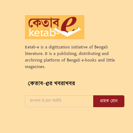
Ketab-e is a digitization initiative of Bengali
literature. It is a publishing, distributing and
archiving platform of Bengali e-books and little
magazines.
গ্রাহক হোন