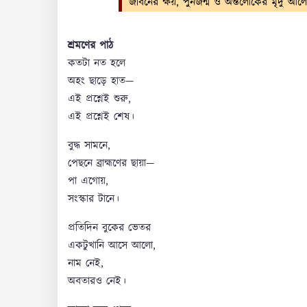
জীবনের ক্ষয়, পুনর্জন্ম ও অন্তর্লোকের মৃদু
শ্রমণের পাঠ
কতটা নত হলে
অহং ছাড়ে হাত—
এই প্রশ্নেই শুরু,
এই প্রশ্নেই শেষ।
বুদ্ধ সামনে,
পেছনে ব্রাহ্মণের ছায়া—
পা এগোয়,
সংস্কার টানে।
প্রতিদিন বুকের ভেতর
একটুখানি আসে আলো,
নাম নেই,
অবতারও নেই।