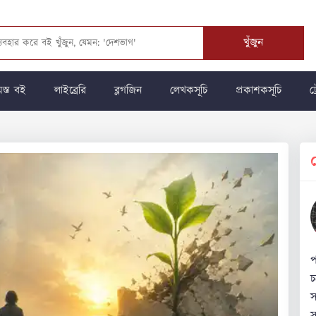
খুঁজুন
স্ত বই
লাইব্রেরি
ব্লগজিন
লেখকসূচি
প্রকাশকসূচি
ট্
প
চ
স
স