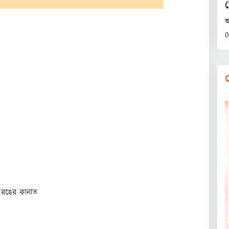
ট
অ
0
র রঙের কানাত