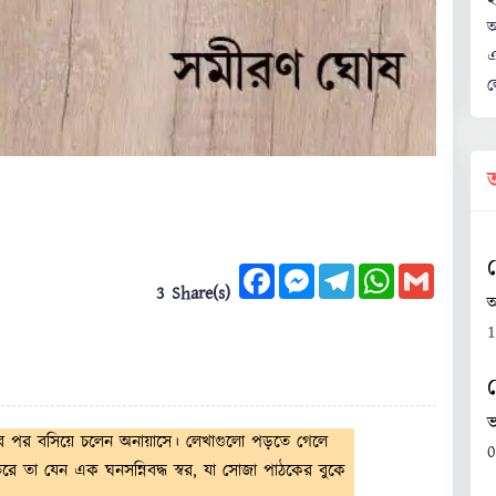
অ
এ
ল
ট
Facebook
Messenger
Telegram
WhatsApp
Gmail
3 Share(s)
অ
1
ভ
 পর পর বসিয়ে চলেন অনায়াসে। লেখাগুলো পড়তে গেলে
0
তরে তা যেন এক ঘনসন্নিবদ্ধ স্বর, যা সোজা পাঠকের বুকে