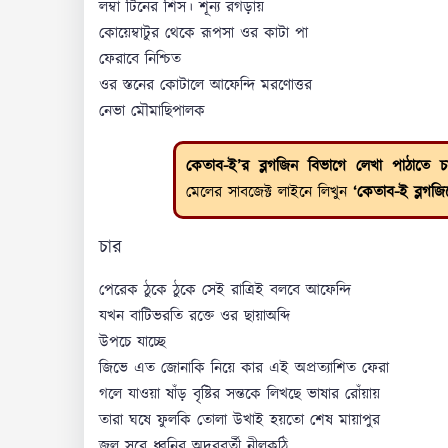
লম্বা টিনের শিস। শূন্য রগড়ায়
কোয়েম্বাটুর থেকে রূপসা ওর কাটা পা
ফেরাবে নিশ্চিত
ওর স্তনের কোটালে আফেন্দি মরণোত্তর
নেভা মৌমাছিপালক
কেতাব-ই’র ব্লগজিন বিভাগে লেখা পাঠাতে চ
মেলের সাবজেক্ট লাইনে লিখুন
‘কেতাব-ই ব্লগজি
চার
পেরেক ঠুকে ঠুকে সেই রাত্রিই বলবে আফেন্দি
যখন বাটিভরতি রক্তে ওর ছায়াঅব্দি
উপচে যাচ্ছে
জিভে এত জোনাকি নিয়ে কার এই অপ্রত্যাশিত ফেরা
গলে যাওয়া ষাঁড় বৃষ্টির সন্তকে লিখছে ভাষার রোঁয়ায়
তারা ঘষে ফুলকি তোলা উখাই হয়তো শেষ মায়াপুর
জল সরে ধ্বনির অদূরবর্তী নীলকুঠি