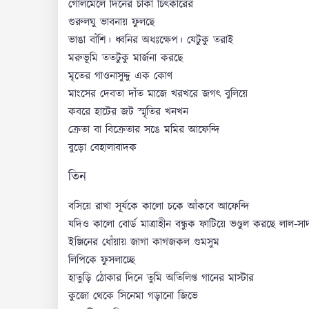
গোলমেলে দিনের চাকা চিৎকারের
গুরুলঘু ভাবনায় ফুলছে
ভাঙা বাঁশি। ধ্বনির অধঃক্ষেপ। যেটুকু তরাই
মরুভূমি ততটুকু মার্জনা করছে
মৃতের গাওনাসুদ্দু এক কোণ
মাংসের দেবতা দাঁত মাজে খরখরে জগৎ বুলিয়ে
কবরে হাটের জট স্মৃতির খনখন
ক্রেতা বা বিক্রেতার সঙে মমির আফেন্দি
বুড়ো বেহালাবাদক
তিন
বসিয়ে রাখা সূর্যকে কালো চকে আঁকবে আফেন্দি
যদিও কালো বোর্ড মাত্রাহীন বন্ধুক ফাটিয়ে ভণ্ডুল করছে লাল-
ইঞ্জিনের ধোঁয়ায় জাগা কাগজকল গুমসুম
লিপিকে ফুসলাচ্ছে
হাতুড়ি ঠোকার দিনে তুমি অতিলিপ্ত গানের মাস্টার
কুজো থেকে সিনেমা গড়ানো জিভে