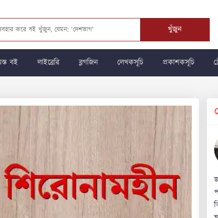
খুঁজুন
স্ত বই
লাইব্রেরি
ব্লগজিন
লেখকসূচি
প্রকাশকসূচি
ট্
জ
প
ত
হ