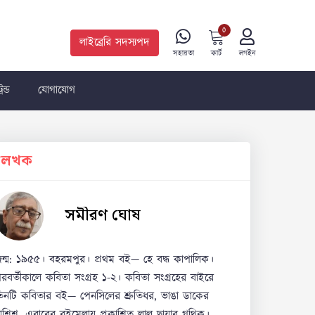
0
লাইব্রেরি সদস্যপদ
কার্ট
সহায়তা
লগইন
রেন্ড
যোগাযোগ
লেখক
সমীরণ ঘোষ
ন্ম: ১৯৫৫। বহরমপুর। প্রথম বই— হে বদ্ধ কাপালিক।
রবর্তীকালে কবিতা সংগ্রহ ১-২। কবিতা সংগ্রহের বাইরে
িনটি কবিতার বই— পেনসিলের শ্রুতিধর, ভাঙা ডাকের
াশিশ, এবারের বইমেলায় প্রকাশিত লাল ছায়ার গথিক।