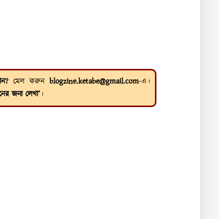
ান?
মেল করুন
blogzine.ketabe@gmail.com
-এ।
নের জন্য লেখা’
।