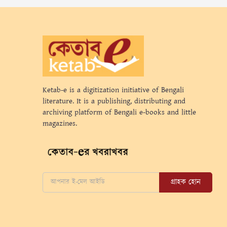
Ketab-e is a digitization initiative of Bengali
literature. It is a publishing, distributing and
archiving platform of Bengali e-books and little
magazines.
গ্রাহক হোন