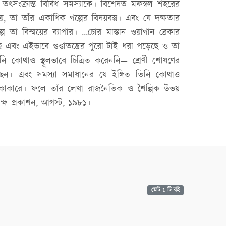
 ও তৎসংক্রান্ত বিবিধ সমস্যাকে। বিশেষত মফস্বল শহরের
, তা তাঁর একাধিক গল্পের বিষয়বস্তু। এবং যে দক্ষতার
পে তা বিস্ময়ের ব্যাপার। ...চোর মাস্তান ওয়াগান ব্রেকার
ছে এবং এইভাবে গুণ্ডাতন্ত্রের পুরো-টাই ধরা পড়েছে ও তা
িনি কোথাও স্থূলভাবে চিত্রিত করেননি— শ্রেণী শোষণের
েছেন। এবং সমস্যা সমাধানের যে ইঙ্গিত তিনি কোথাও
পকাকারে। ফলে তাঁর লেখা রাজনৈতিক ও শৈল্পিক উভয়
বপক্ষ প্রকাশন, আগস্ট, ১৯৮১।
মোট 1 টি বই