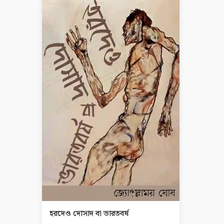
হরদেও দোসাদ বা ভারতবর্ষ