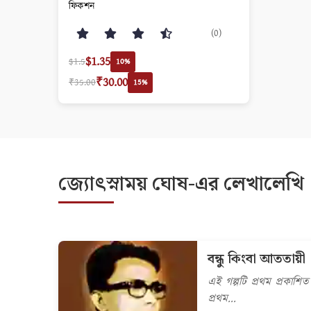
ফিকশন
(0)
$1.35
$1.5
10%
₹30.00
₹35.00
15%
জ্যোৎস্নাময় ঘোষ-এর লেখালেখি
বন্ধু কিংবা আততায়ী
এই গল্পটি প্রথম প্রকাশিত
প্রথম...