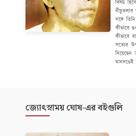
বিষয় হিসে
নীচুতলার 
সঙ্গে তিনি
কীভাবে গু
কীভাবে রা
সত্যের উ
দিয়েছেন 
মানদণ্ডেই 
জ্যোৎস্নাময় ঘোষ-এর বইগুলি