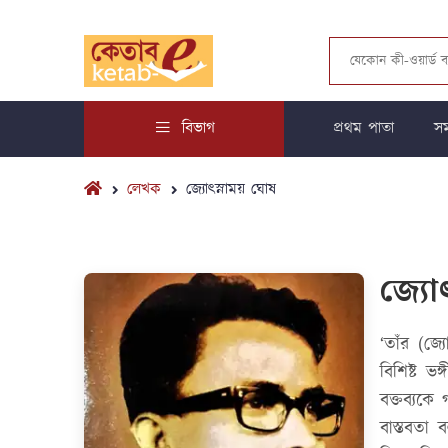
বিভাগ
প্রথম পাতা
সম
লেখক
জ্যোৎস্নাময় ঘোষ
জ্যো
‘তাঁর (জ্
বিশিষ্ট ভ
বক্তব্যকে
বাস্তবতা 