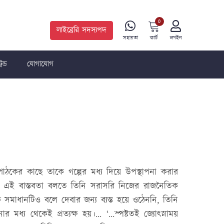
0
লাইব্রেরি সদস্যপদ
কার্ট
সহায়তা
লগইন
রেন্ড
যোগাযোগ
পাঠকের কাছে তাকে গল্পের মধ্য দিয়ে উপস্থাপনা করার
িকাঠি। এই বাস্তবতা বলতে তিনি সরাসরি নিজের রাজনৈতিক
 সমাধানটিও বলে দেবার জন্য ব্যস্ত হয়ে ওঠেননি, তিনি
মধ্য থেকেই প্রত্যক্ষ হয়।… ‘...স্পষ্টতই জ্যোৎস্নাময়