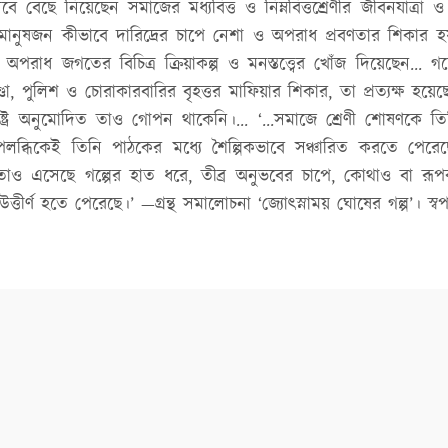
বে বেছে নিয়েছেন সমাজের মধ্যবিত্ত ও নিম্নবিত্তশ্রেণীর জীবনযাত্রা
মানুষজন কীভাবে দারিদ্রের চাপে নেশা ও অপরাধ প্রবণতার শিকার হয়
 অপরাধ জগতের বিচিত্র ক্রিয়াকল্প ও মনস্তত্ত্বের খোঁজ দিয়েছেন... গল্
ণ্ডা, পুলিশ ও চোরাকারবারির বৃহত্তর মাফিয়ার শিকার, তা প্রত্যক্ষ হয়ে
ষ্ট্র অনুমোদিত তাও গোপন থাকেনি।... ‘...সমাজে শ্রেণী শোষণকে ত
পলব্ধিকেই তিনি পাঠকের মধ্যে শৈল্পিকভাবে সঞ্চারিত করতে পের
তাও এসেছে গল্পের হাত ধরে, তীব্র অনুভবের চাপে, কোথাও বা রূ
উত্তীর্ণ হতে পেরেছে।’ —গ্রন্থ সমালোচনা ‘জ্যোৎস্নাময় ঘোষের গল্প’। স্