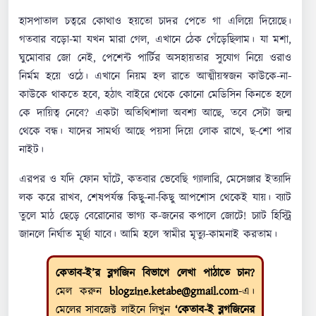
হাসপাতাল চত্বরে কোথাও হয়তো চাদর পেতে গা এলিয়ে দিয়েছে।
গতবার বড়ো-মা যখন মারা গেল, এখানে ঠেক গেঁড়েছিলাম। যা মশা,
ঘুমোবার জো নেই, পেশেন্ট পার্টির অসহায়তার সুযোগ নিয়ে ওরাও
নির্মম হয়ে ওঠে। এখানে নিয়ম হল রাতে আত্মীয়স্বজন কাউকে-না-
কাউকে থাকতে হবে, হঠাৎ বাইরে থেকে কোনো মেডিসিন কিনতে হলে
কে দায়িত্ব নেবে? একটা অতিথিশালা অবশ্য আছে, তবে সেটা জন্ম
থেকে বন্ধ। যাদের সামর্থ্য আছে পয়সা দিয়ে লোক রাখে, ছ-শো পার
নাইট।
এরপর ও যদি ফোন ঘাঁটে, কতবার ভেবেছি গ্যালারি, মেসেঞ্জার ইত্যাদি
লক করে রাখব, শেষপর্যন্ত কিছু-না-কিছু আপশোস থেকেই যায়। ব্যাট
তুলে মাঠ ছেড়ে বেরোনোর ভাগ্য ক-জনের কপালে জোটে! চ্যাট হিস্ট্রি
জানলে নির্ঘাত মূর্ছা যাবে। আমি হলে স্বামীর মৃত্যু-কামনাই করতাম।
কেতাব-ই’র ব্লগজিন বিভাগে লেখা পাঠাতে চান?
মেল করুন
blogzine.ketabe@gmail.com
-এ।
মেলের সাবজেক্ট লাইনে লিখুন
‘কেতাব-ই ব্লগজিনের