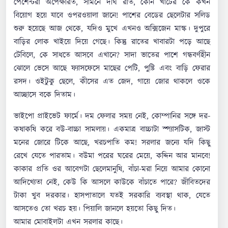
পেশেন্টরা অপেক্ষারত, সামনে দীর্ঘ রাত, কোন খাটের কে কখন
বিয়োগ হয়ে যাবে ওপরওয়ালা জানে! পাশের বেডের ছেলেটার সলিড
শুরু হয়েছে আজ থেকে, যদিও মুখে এখনও অক্সিজেন মাস্ক। দুপুরে
বাড়ির লোক খাইয়ে দিয়ে গেছে। কিন্তু রাতের খাবারটা পড়ে আছে
টেবিলে, কে সাধতে আসবে এখানে? সাদা ভাতের পাশে গন্ধবর্ণহীন
ঝোলে ভেসে আছে ফ্যাসফেসে মাছের পেটি, পুষ্টি এবং বাড়ি ফেরার
রসদ। ওইটুকু ছেলে, কীসের এত জেদ, গায়ে জোর থাকলে ওকে
আচ্ছাসে বকে দিতাম।
ভাইপো প্রাইভেট ফার্মে। দম ফেলার সময় নেই, কোম্পানির সঙ্গে দর-
কষাকষি করে বউ-বাচ্চা সামলায়। একমাত্র বাচ্চাটা স্প্যাসটিক, জাস্ট
মনের জোরে টিকে আছে, খরচপাতি কম! সরলার জন্যে যদি কিছু
রেখে যেতে পারতাম। বউমা পরের ঘরের মেয়ে, কদ্দিন আর মানবে!
কাকার প্রতি ওর আবেগটা ছেলেমানুষি, বাঁচা-মরা নিয়ে আমার কোনো
আদিখ্যেতা নেই, কেউ কি আসলে কাউকে বাঁচাতে পারে? জীবিতদের
টাকা খুব দরকার। হাসপাতালে যতই সরকারি ব্যবস্থা থাক, যেতে
আসতেও তো খরচ হয়। পিয়ালি জানলে হয়তো কিছু দিত।
আমার মোবাইলটা এখন সরলার কাছে।