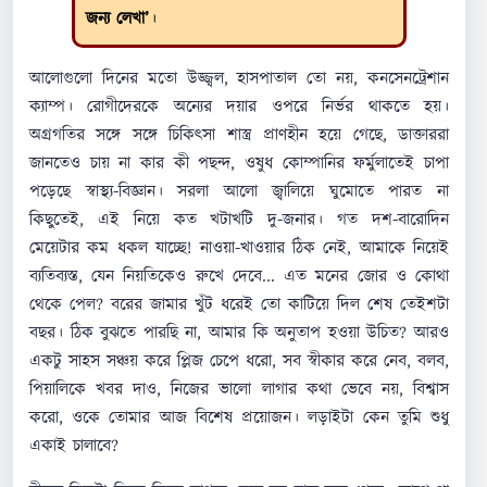
জন্য লেখা’
।
আলোগুলো দিনের মতো উজ্জ্বল, হাসপাতাল তো নয়, কনসেনট্রেশান
ক্যাম্প। রোগীদেরকে অন্যের দয়ার ওপরে নির্ভর থাকতে হয়।
অগ্রগতির সঙ্গে সঙ্গে চিকিৎসা শাস্ত্র প্রাণহীন হয়ে গেছে, ডাক্তাররা
জানতেও চায় না কার কী পছন্দ, ওষুধ কোম্পানির ফর্মুলাতেই চাপা
পড়েছে স্বাস্থ্য-বিজ্ঞান। সরলা আলো জ্বালিয়ে ঘুমোতে পারত না
কিছুতেই, এই নিয়ে কত খটাখটি দু-জনার। গত দশ-বারোদিন
মেয়েটার কম ধকল যাচ্ছে! নাওয়া-খাওয়ার ঠিক নেই, আমাকে নিয়েই
ব্যতিব্যস্ত, যেন নিয়তিকেও রুখে দেবে... এত মনের জোর ও কোথা
থেকে পেল? বরের জামার খুঁট ধরেই তো কাটিয়ে দিল শেষ তেইশটা
বছর। ঠিক বুঝতে পারছি না, আমার কি অনুতাপ হওয়া উচিত? আরও
একটু সাহস সঞ্চয় করে প্লিজ চেপে ধরো, সব স্বীকার করে নেব, বলব,
পিয়ালিকে খবর দাও, নিজের ভালো লাগার কথা ভেবে নয়, বিশ্বাস
করো, ওকে তোমার আজ বিশেষ প্রয়োজন। লড়াইটা কেন তুমি শুধু
একাই চালাবে?