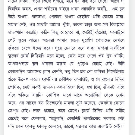
নীচের দিকটা ভিজে ভিজে লাগছে, মনে হয় বাহ্য হয়ে গেছে। আগে গা
ঘিনঘিন করত, এখন শরীরের বাইরে থাকা প্র্যাকটিস করছি... এই চুল
উঠে যাওয়া, গালভাঙা, পোকায় খাওয়া দেহটার প্রতি কোনো মায়া-
মমতা নেই, ওর মাথাটা আমার পুঁজি, ভাবনা ছাড়া অন্য সব বিকল্পকে
প্রত্যাখ্যান করেছি। কঠিন কিছু বেরোবে না, সেটাই বাঁচোয়া, স্যালাইনে
পেট ফুলে আছে। অন্যেরা আমার জন্যে দুর্ভোগ পোয়াচ্ছে দেখলে
কুঁকড়ে যেতে ইচ্ছে করে। দূরে চেয়ারে বসে থাকা ঝাপসা নার্সটিকে
স্কুলের ক্লার্ক দিদিমণি মনে হচ্ছে, কেউ মরে গেলে ওঁর খুব খাটনি,
কাগজপত্তরে ভুল থাকলে মড়ার যে পুড়েও রেহাই নেই। উনি
কোনোদিন আমাদের ক্লাস নেননি, তবু তিন-চার-শো কবিতা লিখেছিলাম
ওঁকে উদ্দেশ করে। ফার্স্ট বয় কৌশিক কালপ্রিট, ও যে বাংলার দিদির
প্রেমিক, সেটা সবাই জানত। তখন হিংসা ছিল, স্বপ্ন ছিল, জীবনটা বাঁধে
বাঁধে শুকিয়ে যায়নি। কৌশিক মাঝে মাঝে অস্ট্রেলিয়া থেকে ফোন
করে, ওর সাহেব বউ ডিভোর্সের মামলা স্যুট করেছে, কেসটার কোনো
ডেপ্‌থ নেই। দারু ধরেছে, তবে মেপে। ক্লার্ক দিদির প্রতি সমীহ
রেখেই বলে ফেললাম, ‘মঞ্জুলাদি, বেডশিট পালটানোর দরকার নেই
যদি কেন ফালতু ফালতু কেনালে, জানো, সরলার ব্যাঙ্ক একাউন্ট নেই।’