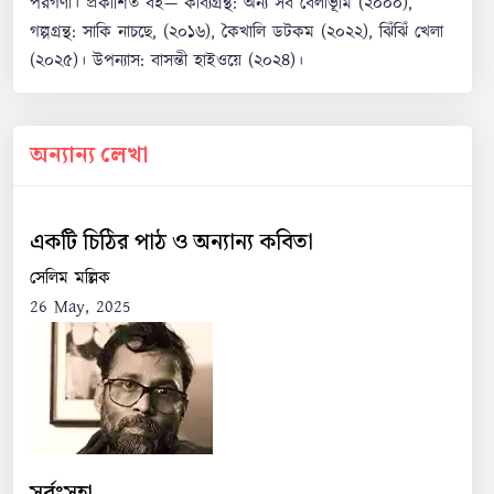
পরগণা। প্রকাশিত বই— কাব্যগ্রন্থ: অন্য সব বেলাভূমি (২০০০),
dasshekhar13@gmail.com
গল্পগ্রন্থ: সাকি নাচছে, (২০১৬), কৈখালি ডটকম (২০২২), ঝিঁঝিঁ খেলা
1 বছর আগে
(২০২৫)। উপন্যাস: বাসন্তী হাইওয়ে (২০২৪)।
Darun Chhilo sr.kichhu somoyer jonno oi
caracter a chole gechhilam..tobe sr ak bar
অন্যান্য লেখা
basanti highway ta porte chai .valo thakben.
1
0
Reply
একটি চিঠির পাঠ ও অন্যান্য কবিতা
সেলিম মল্লিক
26 May, 2025