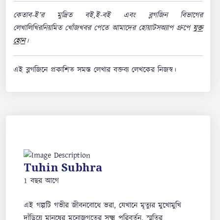
কেতাব-ই’র মুদ্রিত বই,ই-বই এবং ব্লগজিন বিভাগের
লেখালিখিরনিয়মিত খোঁজখবর পেতে আমাদের হোয়াটসঅ্যাপ গ্রুপে
যুক্ত
হোন
।
এই ব্লগজিনে প্রকাশিত সমস্ত লেখার বক্তব্য লেখকের নিজস্ব।
Tuhin Subhra
1 বছর আগে
এই গল্পটি গভীর জীবনবোধে ভরা, যেখানে মৃত্যুর মুখোমুখি
দাঁড়িয়ে মানুষের মনোজগতের সূক্ষ্ম পরিবর্তন, স্মৃতির