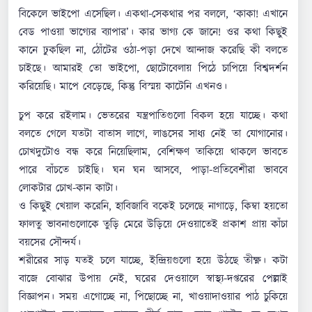
বিকেলে ভাইপো এসেছিল। একথা-সেকথার পর বললে, ‘কাকা! এখানে
বেড পাওয়া ভাগ্যের ব্যাপার’। কার ভাগ্য কে জানে! ওর কথা কিছুই
কানে ঢুকছিল না, ঠোঁটের ওঠা-পড়া দেখে আন্দাজ করেছি কী বলতে
চাইছে। আমারই তো ভাইপো, ছোটোবেলায় পিঠে চাপিয়ে বিশ্বদর্শন
করিয়েছি। মাপে বেড়েছে, কিন্তু বিস্ময় কাটেনি এখনও।
চুপ করে রইলাম। ভেতরের যন্ত্রপাতিগুলো বিকল হয়ে যাচ্ছে। কথা
বলতে গেলে যতটা বাতাস লাগে, লাঙসের সাধ্য নেই তা যোগানোর।
চোখদুটোও বন্ধ করে নিয়েছিলাম, বেশিক্ষণ তাকিয়ে থাকলে ভাবতে
পারে বাঁচতে চাইছি। ঘন ঘন আসবে, পাড়া-প্রতিবেশীরা ভাববে
লোকটার চোখ-কান কাটা।
ও কিছুই খেয়াল করেনি, হাবিজাবি বকেই চলেছে নাগাড়ে, কিম্বা হয়তো
ফালতু ভাবনাগুলোকে তুড়ি মেরে উড়িয়ে দেওয়াতেই প্রকাশ প্রায় কাঁচা
বয়সের সৌন্দর্য।
শরীরের সাড় যতই চলে যাচ্ছে, ইন্দ্রিয়গুলো হয়ে উঠছে তীক্ষ্ণ। কটা
বাজে বোঝার উপায় নেই, ঘরের দেওয়ালে স্বাস্থ্য-দপ্তরের পেল্লাই
বিজ্ঞাপন। সময় এগোচ্ছে না, পিছোচ্ছে না, খাওয়াদাওয়ার পাঠ চুকিয়ে