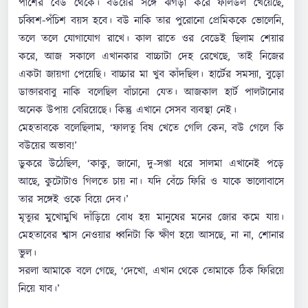
পাশের বেড থেকে। বউয়ের সঙ্গে ঝগড়া করে ফলিডল খেয়েছে,
চব্বিশ-পঁচিশ বয়স হবে। বউ নাকি তার পুরোনো প্রেমিককে ভোলেনি,
তলে তলে যোগাযোগ রাখে। কাল রাতে ওর বেডেই ছিলাম শেয়ার
করে, আজ সকালে এখানকার বাচ্চাটা দেহ রেখেছে, তাই নিজের
একটা জায়গা পেয়েছি। বাচ্চার মা খুব কাঁদছিল। হার্টের সমস্যা, বুড়ো
ডাক্তারবাবু নাকি বলেছিল বাঁচানো যেত। আজকাল হার্ট পালটানোর
অনেক উপায় বেরিয়েছে। কিন্তু এখানে সেসব ব্যবস্থা নেই।
মেহতাবকে বলেছিলাম, ‘ফালতু বিষ খেতে গেলি কেন, বউ গেলে কি
বউয়ের অভাব!’
ডুকরে উঠেছিল, ‘কাকু, জানো, দু-সপ্তা ধরে সালমা এখানেই পড়ে
আছে, কুটোটাও গিলতে চায় না। যদি বেঁচে ফিরি ও যাকে ভালোবাসে
তার সঙ্গেই ওকে বিয়ে দেব।’
মৃত্যুর মুখোমুখি দাঁড়িয়ে বোধ হয় মানুষের মনের জোর কমে যায়।
মেহতাবের শ্বাস নেওয়ার ধ্বনিটা কি ক্ষীণ হয়ে আসছে, না না, শোনার
ভুল।
সরলা আমাকে বলে গেছে, ‘দেখো, এখান থেকে তোমাকে ঠিক ফিরিয়ে
নিয়ে যাব।’