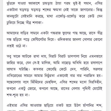
কুঁচকে যাওয়া ফ্যাকাশে চামড়ায় ঠান্ডা গরম দুই-ই সমান, এসির
একটানা ঘড়ঘড় ঘড়ঘড় শব্দের ক্ষমতা নেই তাকে জাগানোর। কিন্তু
কানদুটো বেইমানি করছে, মাথা এফোঁড়-ওফোঁড় করে কেউ যেন
ঢুকিয়ে দিচ্ছে তীব্র শলাকা।
আমাদের বাড়ির সামনে একটা গন্ধরাজ ফুলের গাছ আছে, রাতে তীব্র
গন্ধ ছড়িয়ে পড়ে ভেন্টিলেটর দিয়ে। ওদিককার জানলা খোলার কোনো
প্রশ্নই ওঠে না।
তবু তাকে আটকে রাখা দায়, বিরাট বিরাট ডালপালা নিয়ে এমনভাবে
জাহির করে, যেন সে-ই মালিক, আমি নাছোড় অতিথি হয়ে রসালাপে
ব্যাঘাত ঘটাচ্ছি। কতবার ভেবেছি কেটে দেব, পারিনি, সরলার
প্রতিরোধের সামনে আমার নিষ্ঠুরতা এভাবেই বার বার পরাজিত হয়।
সন্ধেবেলায় বসে ঝিঁঝিঁদের মেহফিল, এসির শব্দের মতো বিরতিহীন,
কখনো একটু জোরে, কখনো আস্তে, রাতের বেলায় পৃথিবী মোটেই
শব্দ-শূন্য হয় না।
এইমাত্র এসির আওয়াজ ছাড়িয়ে প্রকট হয়ে উঠল হাঁপানির শব্দ,