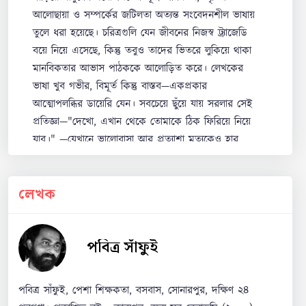
আলোছায়া ও সম্পর্কের জটিলতা অত্যন্ত সংবেদনশীল ভাষায়
তুলে ধরা হয়েছে। চরিত্রগুলি যেন জীবনের নিজস্ব ট্র্যাজেডি
বয়ে নিয়ে এসেছে, কিন্তু তবুও তাদের ভিতরে লুকিয়ে থাকা
মানবিকতার আভাস পাঠককে আলোড়িত করে। লেখকের
ভাষা খুব গভীর, বিমূর্ত কিন্তু বাস্তব—একপ্রকার
আত্মোপলব্ধির ডায়েরি যেন। সবচেয়ে ছুঁয়ে যায় সরলার সেই
প্রতিজ্ঞা—"দেখো, এখান থেকে তোমাকে ঠিক ফিরিয়ে নিয়ে
যাব।" —যেখানে ভালোবাসা আর প্রত্যাশা মৃত্যুকেও হার
মানায়। এক কথায়, এটি একটি হৃদয়স্পর্শী, চিন্তন-
উদ্রেককারী গল্প, যা পড়ার পর পাঠক কিছুক্ষণ স্তব্ধ হয়ে
লেখক
থাকেন।
0
0
Reply
পবিত্র সাঁফুই
পবিত্র সাঁফুই, পেশা শিক্ষকতা, বসবাস, সোনারপুর, দক্ষিণ ২৪