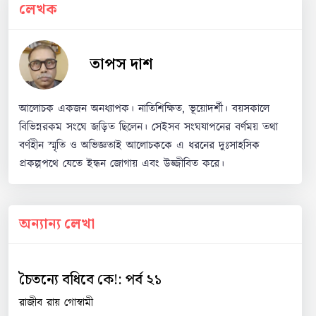
লেখক
তাপস দাশ
আলোচক একজন অনধ্যাপক। নাতিশিক্ষিত, ভূয়োদর্শী। বয়সকালে
বিভিন্নরকম সংঘে জড়িত ছিলেন। সেইসব সংঘযাপনের বর্ণময় তথা
বর্ণহীন স্মৃতি ও অভিজ্ঞতাই আলোচককে এ ধরনের দুঃসাহসিক
প্রকল্পপথে যেতে ইন্ধন জোগায় এবং উজ্জীবিত করে।
অন্যান্য লেখা
চৈতন্যে বধিবে কে!: পর্ব ২১
রাজীব রায় গোস্বামী