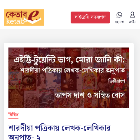
লাইব্রেরি সদস্যপদ
সহায়তা
লগইন
বিবিধ
শারদীয়া পত্রিকায় লেখক-লেখিকার
অনুপাত- ২