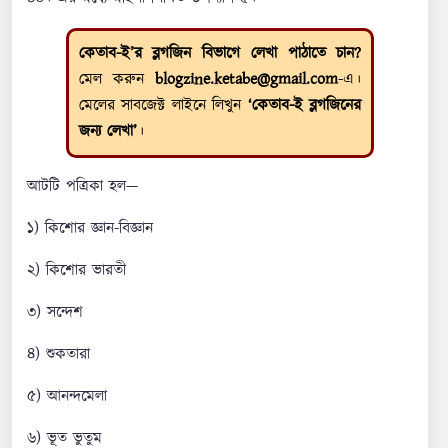
কেতাব-ই’র ব্লগজিন বিভাগে লেখা পাঠাতে চান?
মেল করুন
blogzine.ketabe@gmail.com
-এ।
মেলের সাবজেক্ট লাইনে লিখুন
‘কেতাব-ই ব্লগজিনের
জন্য লেখা’
।
আটটি পত্রিকা হল—
১) কিশোর জ্ঞান-বিজ্ঞান
২) কিশোর ভারতী
৩) সন্দেশ
৪) শুকতারা
৫) আনন্দমেলা
৬) ভূত ভুতুম