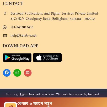
CONTACT
Bestread Publications and Digital Services Private Limited
51C/2D/4 Chaulpatty Road, Beliaghata, Kolkata - 700010
+91-9433813450
help@ketab-e.net
DOWNLOAD APP
© 2022 All Rights Reserved by ketab-e | This website is owned by Bestread
Publications and Digital Services Private Limited. Design By
Mindmine
and
কেতাব-e অ্যাপে পড়ুন
Developed By
Technophilix
.